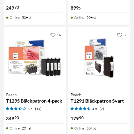
90
249
899
:
-
Online
:
50+ st
Online
:
50+ st
16
3
Peach
Peach
T1295 Bläckpatron 4-pack
T1291 Bläckpatron Svart
3.5
(14)
4.5
(7)
90
90
349
179
Online
:
20+ st
Online
:
50+ st