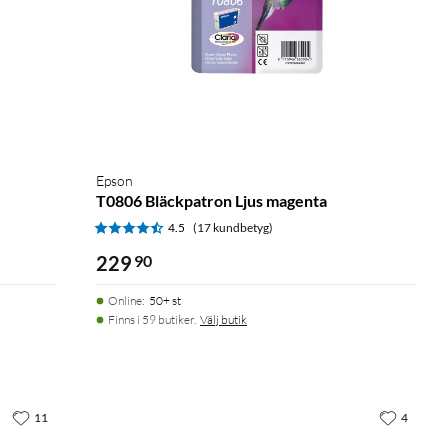
Epson
T0806 Bläckpatron Ljus magenta
4.5
(17 kundbetyg)
229
90
Online
:
50+ st
Finns i 59 butiker.
Välj butik
11
4