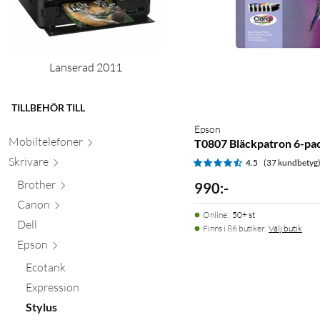
Lanserad 2011
TILLBEHÖR TILL
Epson
Mobiltele
foner
T0807 Bläckpatron 6-pa
Skr
ivare
4.5
(37 kundbetyg
Brother
990
:
-
Canon
Online
:
50+ st
Dell
Finns i 86 butiker.
Välj butik
Epson
Ecotank
Expression
Stylus