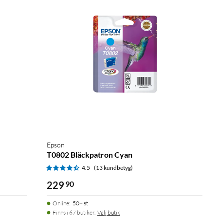
Epson
T0802 Bläckpatron Cyan
4.5
(13 kundbetyg)
229
90
Online
:
50+ st
Finns i 67 butiker.
Välj butik