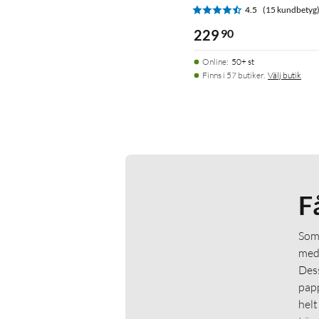
4.5
(15 kundbetyg
229
90
Online
:
50+ st
Finns i 57 butiker.
Välj butik
F
Som 
medl
Dess
papp
helt