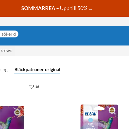
SOMMARREA
– Upp till 50% →
X730WD
ning
Bläckpatroner original
16