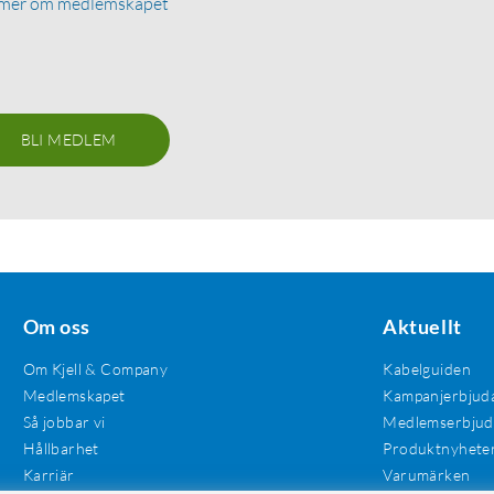
 mer om medlemskapet
BLI MEDLEM
Om oss
Aktuellt
Om Kjell & Company
Kabelguiden
Medlemskapet
Kampanjerbjud
Så jobbar vi
Medlemserbju
Hållbarhet
Produktnyhete
Karriär
Varumärken