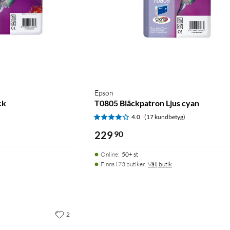
Epson
ck
T0805 Bläckpatron Ljus cyan
)
4.0
(17 kundbetyg)
229
90
Online
:
50+ st
Finns i 73 butiker.
Välj butik
2