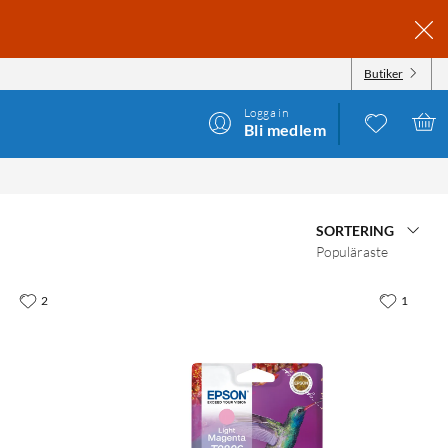
Butiker
Logga in
Bli medlem
SORTERING
Populäraste
2
1