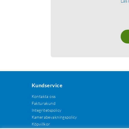
Läs
Kundservice
Kontakta oss
Fakturakund
Integritetspolicy
Kamerabevakningspolicy
Köpvillkor