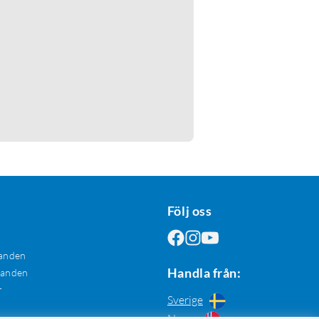
Följ oss
anden
Handla från:
danden
r
Sverige
Norge