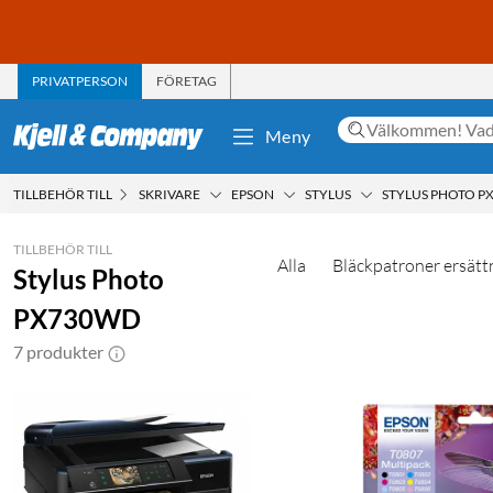
PRIVATPERSON
FÖRETAG
Meny
TILLBEHÖR TILL
SKRIVARE
EPSON
STYLUS
STYLUS PHOTO P
TILLBEHÖR TILL
Alla
Bläckpatroner ersätt
Stylus Photo
PX730WD
7 produkter