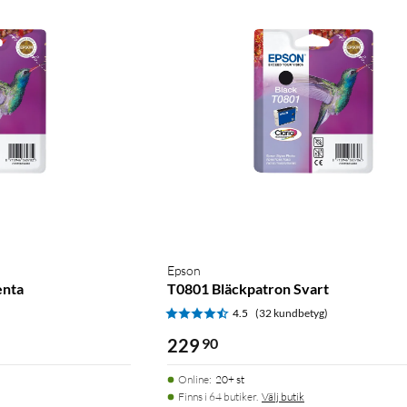
Epson
enta
T0801 Bläckpatron Svart
4.5
(32 kundbetyg)
229
90
Online
:
20+ st
Finns i 64 butiker.
Välj butik