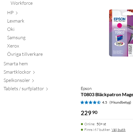
Workforce
HP
Lexmark
Oki
Samsung
Xerox
Övriga tillverkare
Smarta hem
Smartkl
ockor
Spelkon
soler
Tablets / surfpl
attor
Epson
T0803 Bläckpatron Mag
4.5
(9 kundbetyg)
229
90
Online
:
50+ st
Finns i 67 butiker.
Välj butik