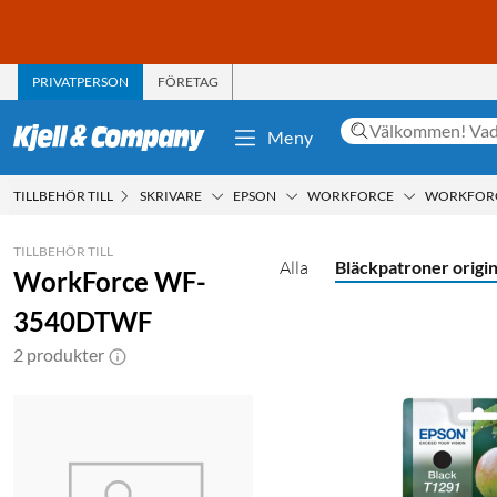
PRIVATPERSON
FÖRETAG
Meny
TILLBEHÖR TILL
SKRIVARE
EPSON
WORKFORCE
WORKFORC
TILLBEHÖR TILL
Alla
Bläckpatroner origin
WorkForce WF-
3540DTWF
2 produkter