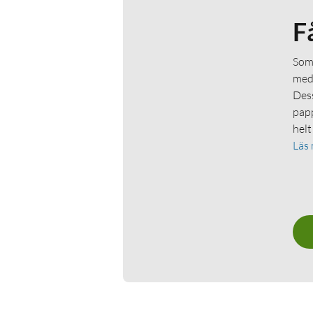
F
Som 
medl
Dess
papp
helt
Läs