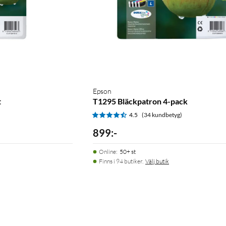
Epson
t
T1295 Bläckpatron 4-pack
)
4.5
(34 kundbetyg)
899
:
-
Online
:
50+ st
Finns i 94 butiker.
Välj butik