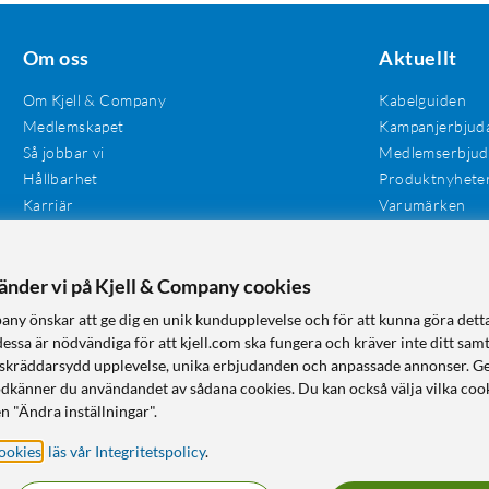
Om oss
Aktuellt
Om Kjell & Company
Kabelguiden
Medlemskapet
Kampanjerbjud
Så jobbar vi
Medlemserbju
Hållbarhet
Produktnyhete
Karriär
Varumärken
Våra butiker
Investerare
Tillgänglighet
vänder vi på Kjell & Company cookies
any önskar att ge dig en unik kundupplevelse och för att kunna göra dett
dessa är nödvändiga för att kjell.com ska fungera och kräver inte ditt sam
 en skräddarsydd upplevelse, unika erbjudanden och anpassade annonser. G
odkänner du användandet av sådana cookies. Du kan också välja vilka cook
n "Ändra inställningar".
ookies
,
läs vår Integritetspolicy
.