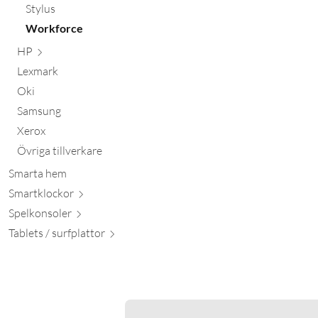
Stylus
Workforce
HP
Lexmark
Oki
Samsung
Xerox
Övriga tillverkare
Smarta hem
Smartkl
ockor
Spelkon
soler
Tablets / surfpl
attor