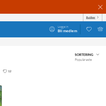
Butiker
Logga in
Bli medlem
SORTERING
Populäraste
12