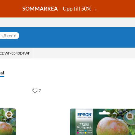
SOMMARREA
– Upp till 50% →
E WF-3540DTWF
al
7