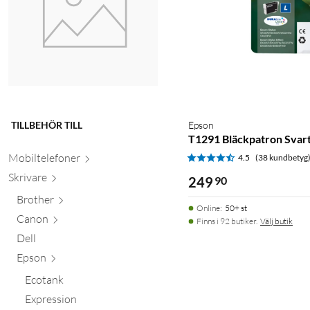
TILLBEHÖR TILL
Epson
T1291 Bläckpatron Svar
Mobiltele
foner
4.5
(38 kundbetyg
Skr
ivare
249
90
Brother
Online
:
50+ st
Canon
Finns i 92 butiker.
Välj butik
Dell
Epson
Ecotank
Expression