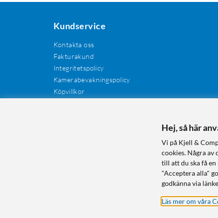
Kundservice
Kontakta oss
Fakturakund
Integritetspolicy
Kamerabevakningspolicy
Köpvillkor
Återkallelser
Cookies
Recensioner
Hej, så här an
Manualer och drivrutiner
Vi på Kjell & Comp
Retur och reklamation
cookies. Några av 
till att du ska få
"Acceptera alla" g
godkänna via länke
Läs mer om våra C