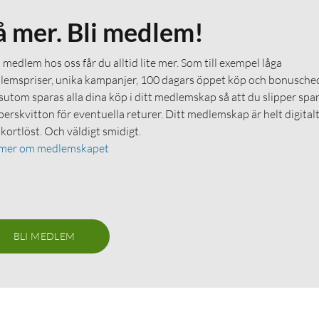
å mer. Bli medlem!
medlem hos oss får du alltid lite mer. Som till exempel låga
emspriser, unika kampanjer, 100 dagars öppet köp och bonuschec
utom sparas alla dina köp i ditt medlemskap så att du slipper spa
erskvitton för eventuella returer. Ditt medlemskap är helt digital
 kortlöst. Och väldigt smidigt.
 mer om medlemskapet
BLI MEDLEM