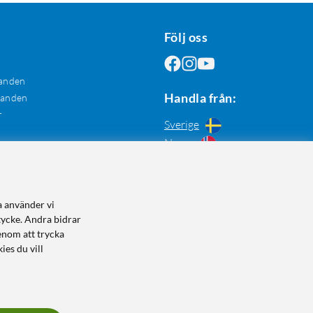
Följ oss
anden
Handla från:
danden
r
Sverige
Norge
a använder vi
tycke. Andra bidrar
enom att trycka
ies du vill