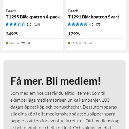
Peach
Peach
T1295 Bläckpatron 4-pack
T1291 Bläckpatron Svart
3.5
(14)
4.5
(7)
90
90
349
179
Online
:
20+ st
Online
:
50+ st
Få mer. Bli medlem!
Som medlem hos oss får du alltid lite mer. Som till
exempel låga medlemspriser, unika kampanjer, 100
dagars öppet köp och bonuscheckar. Dessutom sparas
alla dina köp i ditt medlemskap så att du slipper spara
papperskvitton för eventuella returer. Ditt medlemskap
är helt digitalt och helt kortlöst. Och väldigt smidigt.