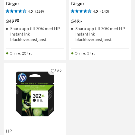
färger
färger
4.5
(269)
4.5
(143)
90
349
549
:
-
Spara upp till 70% med HP
Spara upp till 70% med HP
Instant Ink -
Instant Ink -
bläckleveranstjänst
bläckleveranstjänst
Online
:
20+ st
Online
:
5+ st
89
HP