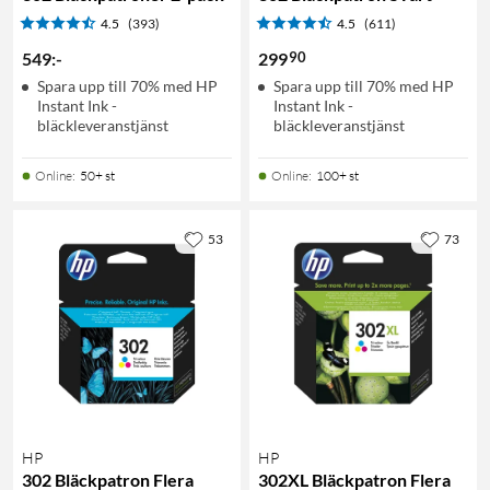
4.5
(393)
4.5
(611)
90
549
:
-
299
Spara upp till 70% med HP
Spara upp till 70% med HP
Instant Ink -
Instant Ink -
bläckleveranstjänst
bläckleveranstjänst
Online
:
50+ st
Online
:
100+ st
53
73
HP
HP
302 Bläckpatron Flera
302XL Bläckpatron Flera