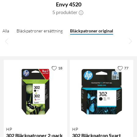
Envy 4520
5 produkter
Alla
Bläckpatroner ersättning
Bläckpatroner original
18
77
HP
HP
302 Bläckpatroner 2-pack
302 Bläckpatron Svart