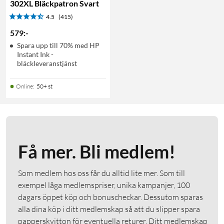
302XL Bläckpatron Svart
4.5
(415)
579
:
-
Spara upp till 70% med HP
Instant Ink -
bläckleveranstjänst
Online
:
50+ st
Få mer. Bli medlem!
Som medlem hos oss får du alltid lite mer. Som till
exempel låga medlemspriser, unika kampanjer, 100
dagars öppet köp och bonuscheckar. Dessutom sparas
alla dina köp i ditt medlemskap så att du slipper spara
papperskvitton för eventuella returer. Ditt medlemskap