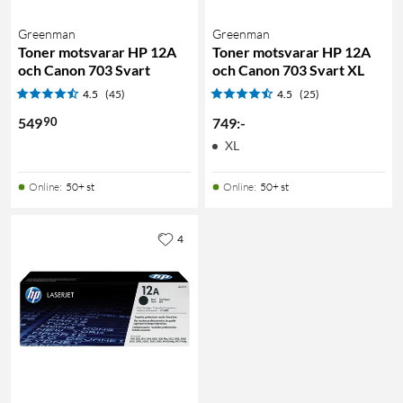
Greenman
Greenman
Toner motsvarar HP 12A
Toner motsvarar HP 12A
och Canon 703 Svart
och Canon 703 Svart XL
4.5
(45)
4.5
(25)
90
549
749
:
-
XL
Online
:
50+ st
Online
:
50+ st
4