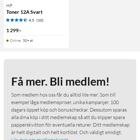
HP
Toner 12A Svart
4.5
(10)
1 299
:
-
Online
:
50+ st
Få mer. Bli medlem!
Som medlem hos oss får du alltid lite mer. Som till
exempel låga medlemspriser, unika kampanjer, 100
dagars öppet köp och bonuscheckar. Dessutom sparas
alla dina köp i ditt medlemskap så att du slipper spara
papperskvitton för eventuella returer. Ditt medlemskap
är helt digitalt och helt kortlöst. Och väldigt smidigt.
Läs mer om medlemskapet