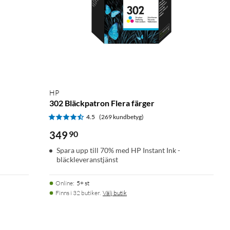
HP
302 Bläckpatron Flera färger
4.5
(269 kundbetyg)
349
90
Spara upp till 70% med HP Instant Ink -
bläckleveranstjänst
Online
:
5+ st
Finns i 32 butiker.
Välj butik