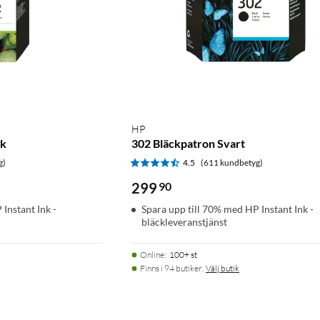
HP
ck
302 Bläckpatron Svart
g)
4.5
(611 kundbetyg)
299
90
Instant Ink -
Spara upp till 70% med HP Instant Ink -
bläckleveranstjänst
Online
:
100+ st
Finns i 94 butiker.
Välj butik