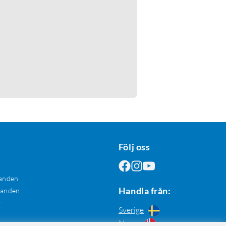
Följ oss
anden
Handla från:
danden
r
Sverige
Norge