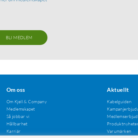
BLI MEDLEM
Om oss
Aktuellt
Om Kjell & Company
Kabelguiden
Medlemskapet
Kampanjerbjud
Så jobbar vi
Medlemserbju
Hållbarhet
Produktnyhete
Karriär
Varumärken