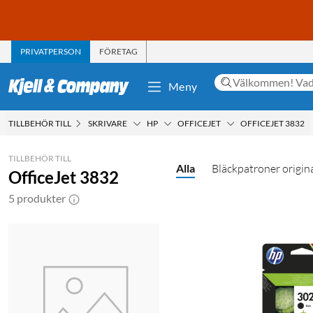
PRIVATPERSON
FÖRETAG
Meny
TILLBEHÖR TILL
SKRIVARE
HP
OFFICEJET
OFFICEJET 3832
TILLBEHÖR TILL
Alla
Bläckpatroner origin
OfficeJet 3832
5 produkter