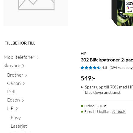
TILLBEHÖR TILL
HP
Mobiltele
foner
302 Bläckpatroner 2-pa
Skr
ivare
4.5
(394 kundbety
Brother
549
:
-
Canon
Spara upp till 70% med HP 
Dell
bläckleveranstjänst
Epson
Online
:
20+ st
HP
Finns i 43 butiker.
Välj butik
Envy
Laserjet