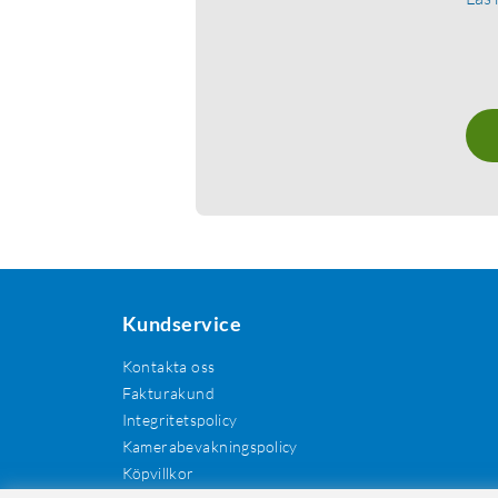
Kundservice
Kontakta oss
Fakturakund
Integritetspolicy
Kamerabevakningspolicy
Köpvillkor