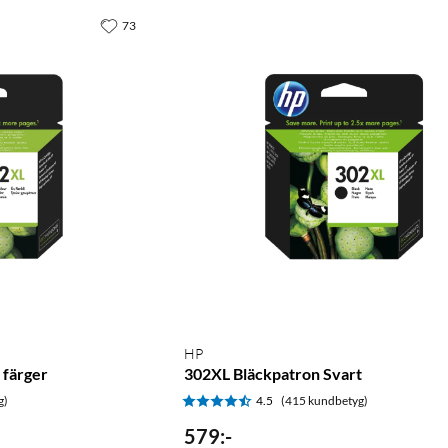
73
HP
 färger
302XL Bläckpatron Svart
g)
4.5
(415 kundbetyg)
579
:
-