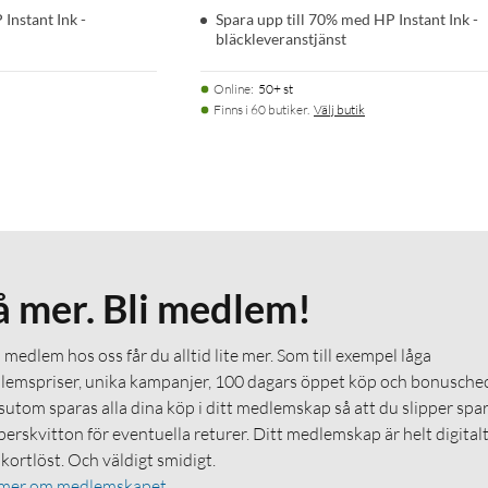
Instant Ink -
Spara upp till 70% med HP Instant Ink -
bläckleveranstjänst
Online
:
50+ st
Finns i 60 butiker.
Välj butik
å mer. Bli medlem!
medlem hos oss får du alltid lite mer. Som till exempel låga
emspriser, unika kampanjer, 100 dagars öppet köp och bonuschec
utom sparas alla dina köp i ditt medlemskap så att du slipper spa
erskvitton för eventuella returer. Ditt medlemskap är helt digital
 kortlöst. Och väldigt smidigt.
 mer om medlemskapet