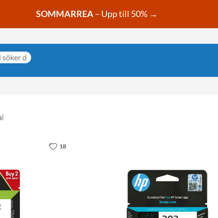
SOMMARREA
– Upp till 50% →
al
18