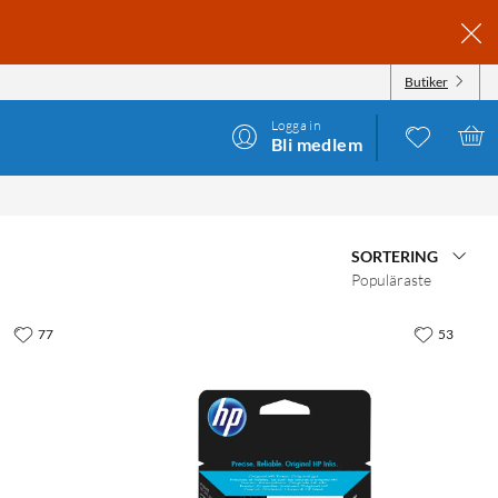
Butiker
Logga in
Bli medlem
SORTERING
Populäraste
77
53