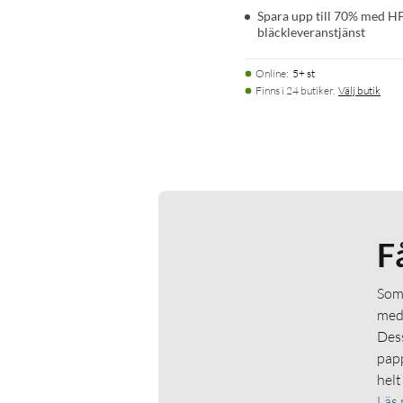
Spara upp till 70% med HP 
bläckleveranstjänst
Online
:
5+ st
Finns i 24 butiker.
Välj butik
F
Som 
medl
Dess
papp
helt
Läs