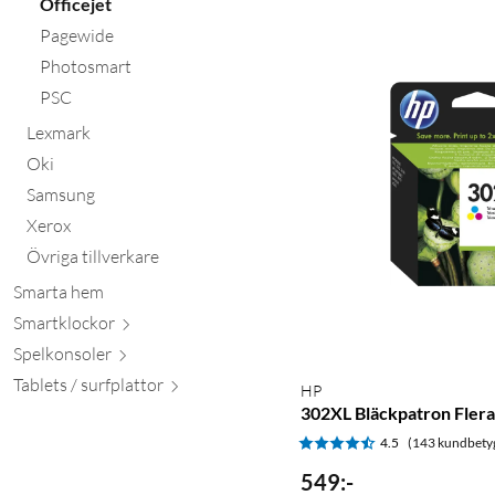
Officejet
Pagewide
Photosmart
PSC
Lexmark
Oki
Samsung
Xerox
Övriga tillverkare
Smarta hem
Smartkl
ockor
Spelkon
soler
Tablets / surfpl
attor
HP
302XL Bläckpatron Flera
4.5
(143 kundbety
549
:
-