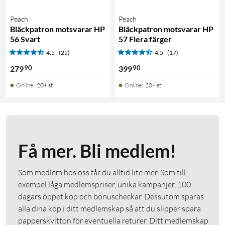
Peach
Peach
Bläckpatron motsvarar HP
Bläckpatron motsvarar HP
56 Svart
57 Flera färger
4.5
(25)
4.5
(17)
90
90
279
399
Online
:
20+ st
Online
:
20+ st
Få mer. Bli medlem!
Som medlem hos oss får du alltid lite mer. Som till
exempel låga medlemspriser, unika kampanjer, 100
dagars öppet köp och bonuscheckar. Dessutom sparas
alla dina köp i ditt medlemskap så att du slipper spara
papperskvitton för eventuella returer. Ditt medlemskap