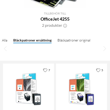
TILLBEHÖR TILL
OfficeJet 4255
2 produkter
Alla
Bläckpatroner ersättning
Bläckpatroner original
7
5