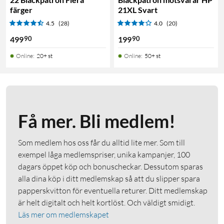
färger
21XL Svart
4.5
(28)
4.0
(20)
90
90
499
199
Online
:
20+ st
Online
:
50+ st
Få mer. Bli medlem!
Som medlem hos oss får du alltid lite mer. Som till
exempel låga medlemspriser, unika kampanjer, 100
dagars öppet köp och bonuscheckar. Dessutom sparas
alla dina köp i ditt medlemskap så att du slipper spara
papperskvitton för eventuella returer. Ditt medlemskap
är helt digitalt och helt kortlöst. Och väldigt smidigt.
Läs mer om medlemskapet