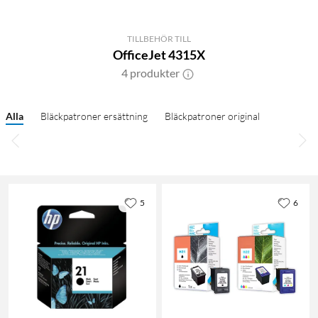
TILLBEHÖR TILL
OfficeJet 4315X
4 produkter
Alla
Bläckpatroner ersättning
Bläckpatroner original
5
6