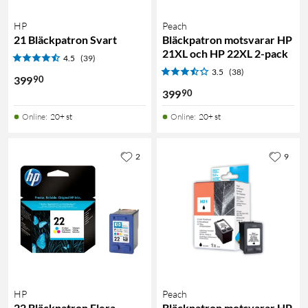
HP
Peach
21 Bläckpatron Svart
Bläckpatron motsvarar HP
21XL och HP 22XL 2-pack
4.5
(39)
3.5
(38)
90
399
90
399
Online
:
20+ st
Online
:
20+ st
2
9
HP
Peach
22 Bläckpatron Flera
Bläckpatron motsvarar HP