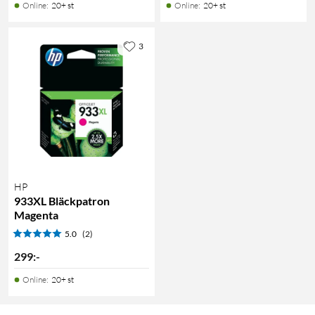
Online
:
20+ st
Online
:
20+ st
3
HP
933XL Bläckpatron
Magenta
5.0
(2)
299
:
-
Online
:
20+ st