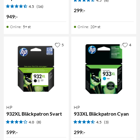
4.5
(6)
4.5
(16)
299
:
-
949
:
-
Online
:
5+ st
Online
:
20+ st
5
4
HP
HP
932XL Bläckpatron Svart
933XL Bläckpatron Cyan
4.0
(8)
4.5
(3)
599
:
-
299
:
-