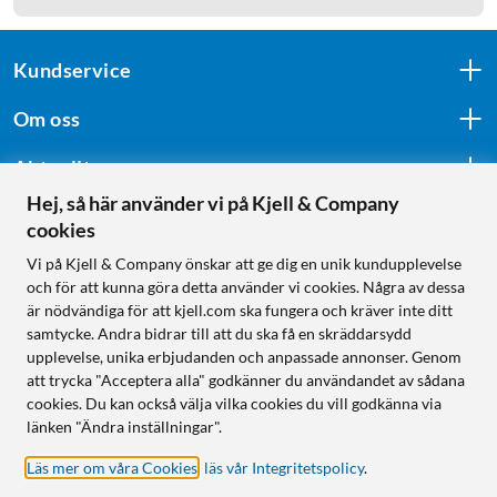
Kundservice
Om oss
Aktuellt
Hej, så här använder vi på Kjell & Company
cookies
Följ oss
Vi på Kjell & Company önskar att ge dig en unik kundupplevelse
och för att kunna göra detta använder vi cookies. Några av dessa
är nödvändiga för att kjell.com ska fungera och kräver inte ditt
samtycke. Andra bidrar till att du ska få en skräddarsydd
Handla från:
upplevelse, unika erbjudanden och anpassade annonser. Genom
att trycka "Acceptera alla" godkänner du användandet av sådana
Sverige
cookies. Du kan också välja vilka cookies du vill godkänna via
Norge
länken "Ändra inställningar".
Läs mer om våra Cookies
,
läs vår Integritetspolicy
.