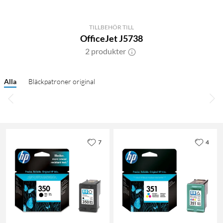
TILLBEHÖR TILL
OfficeJet J5738
2 produkter
Alla
Bläckpatroner original
7
4