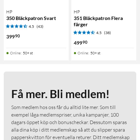
HP
HP
350 Bläckpatron Svart
351 Bläckpatron Flera
färger
4.5
(43)
4.5
(38)
90
399
90
499
Online
:
50+ st
Online
:
50+ st
Få mer. Bli medlem!
Som medlem hos oss får du alltid lite mer. Som till
exempel låga medlemspriser, unika kampanjer, 100
dagars öppet köp och bonuscheckar. Dessutom sparas
alla dina köp i ditt medlemskap så att du slipper spara
papperskvitton för eventuella returer. Ditt medlemskap