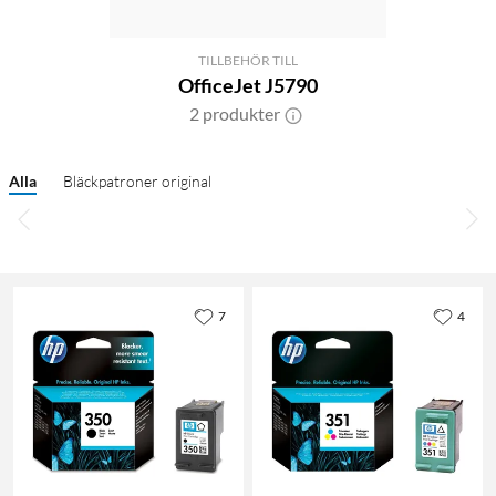
TILLBEHÖR TILL
OfficeJet J5790
2 produkter
Alla
Bläckpatroner original
7
4