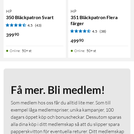
HP
HP
350 Bläckpatron Svart
351 Bläckpatron Flera
färger
4.5
(43)
4.5
(38)
90
399
90
499
Online
:
50+ st
Online
:
50+ st
Få mer. Bli medlem!
Som medlem hos oss får du alltid lite mer. Som till
exempel låga medlemspriser, unika kampanjer, 100
dagars öppet köp och bonuscheckar. Dessutom sparas
alla dina köp i ditt medlemskap så att du slipper spara
papperskvitton för eventuella returer. Ditt medlemskap