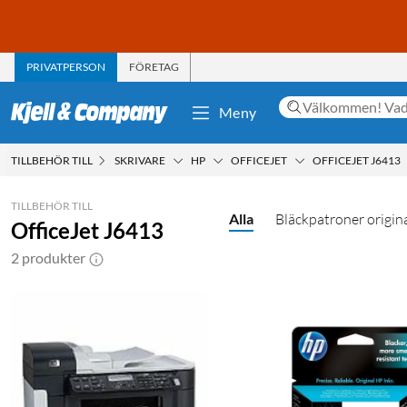
PRIVATPERSON
FÖRETAG
Meny
TILLBEHÖR TILL
SKRIVARE
HP
OFFICEJET
OFFICEJET J6413
TILLBEHÖR TILL
Alla
Bläckpatroner origin
OfficeJet J6413
2 produkter