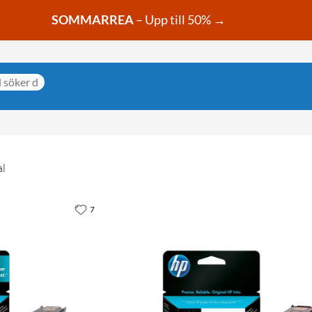
SOMMARREA
– Upp till 50% →
al
7