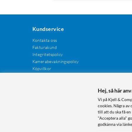
Kundservice
Kontakta oss
Fakturakund
Integritetspolicy
Kamerabevakningspolicy
Köpvillkor
Återkallelser
Cookies
Recensioner
Hej, så här an
Manualer och drivrutiner
Vi på Kjell & Comp
Retur och reklamation
cookies. Några av 
till att du ska få
"Acceptera alla" g
godkänna via länke