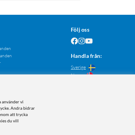
Följ oss
anden
Handla från:
danden
r
Sverige
Norge
a använder vi
tycke. Andra bidrar
enom att trycka
ies du vill