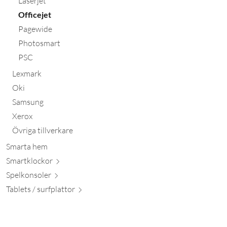
Laserjet
Officejet
Pagewide
Photosmart
PSC
Lexmark
Oki
Samsung
Xerox
Övriga tillverkare
Smarta hem
Smartkl
ockor
Spelkon
soler
Tablets / surfpl
attor