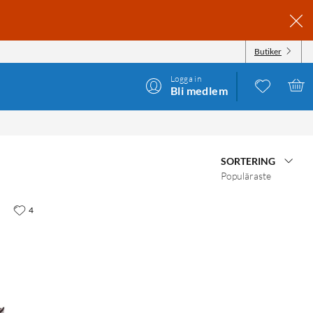
Butiker
Logga in
Bli medlem
SORTERING
Populäraste
4