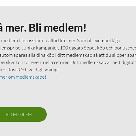
å mer. Bli medlem!
medlem hos oss får du alltid lite mer. Som till exempel låga
emspriser, unika kampanjer, 100 dagars öppet köp och bonuschec
utom sparas alla dina köp i ditt medlemskap så att du slipper spa
erskvitton för eventuella returer. Ditt medlemskap är helt digital
 kortlöst. Och väldigt smidigt.
 mer om medlemskapet
BLI MEDLEM