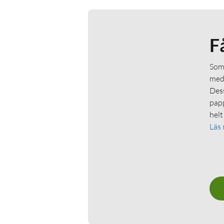
F
Som 
medl
Dess
papp
helt
Läs