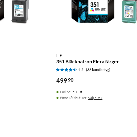
HP
351 Bläckpatron Flera färger
)
4.5
(38 kundbetyg)
499
90
Online
:
50+ st
Finns i 80 butiker.
Välj butik