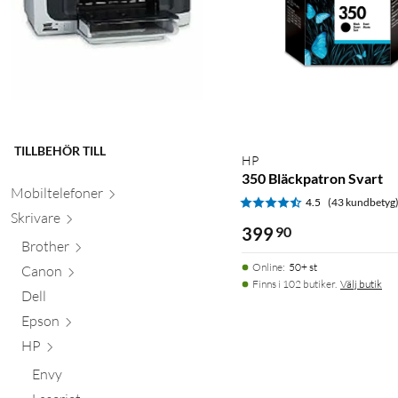
TILLBEHÖR TILL
HP
350 Bläckpatron Svart
Mobiltele
foner
4.5
(43 kundbetyg
Skr
ivare
399
90
Brother
Online
:
50+ st
Canon
Finns i 102 butiker.
Välj butik
Dell
Epson
HP
Envy