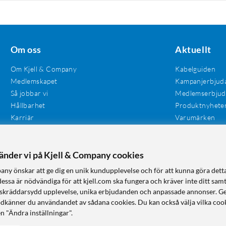
Om oss
Aktuellt
Om Kjell & Company
Kabelguiden
Medlemskapet
Kampanjerbjud
Så jobbar vi
Medlemserbju
Hållbarhet
Produktnyhete
Karriär
Varumärken
Våra butiker
Investerare
Tillgänglighet
vänder vi på Kjell & Company cookies
any önskar att ge dig en unik kundupplevelse och för att kunna göra dett
dessa är nödvändiga för att kjell.com ska fungera och kräver inte ditt sam
 en skräddarsydd upplevelse, unika erbjudanden och anpassade annonser. G
odkänner du användandet av sådana cookies. Du kan också välja vilka cook
n "Ändra inställningar".