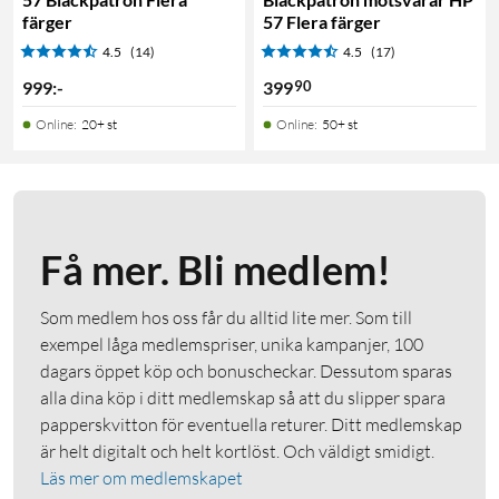
färger
57 Flera färger
4.5
(14)
4.5
(17)
90
999
:
-
399
Online
:
20+ st
Online
:
50+ st
Få mer. Bli medlem!
Som medlem hos oss får du alltid lite mer. Som till
exempel låga medlemspriser, unika kampanjer, 100
dagars öppet köp och bonuscheckar. Dessutom sparas
alla dina köp i ditt medlemskap så att du slipper spara
papperskvitton för eventuella returer. Ditt medlemskap
är helt digitalt och helt kortlöst. Och väldigt smidigt.
Läs mer om medlemskapet