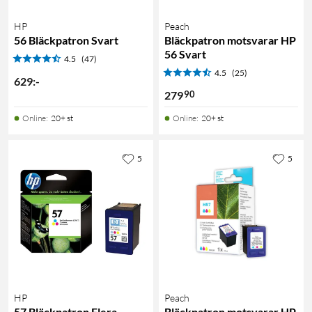
HP
Peach
56 Bläckpatron Svart
Bläckpatron motsvarar HP
56 Svart
4.5
(47)
4.5
(25)
629
:
-
90
279
Online
:
20+ st
Online
:
20+ st
5
5
HP
Peach
57 Bläckpatron Flera
Bläckpatron motsvarar HP