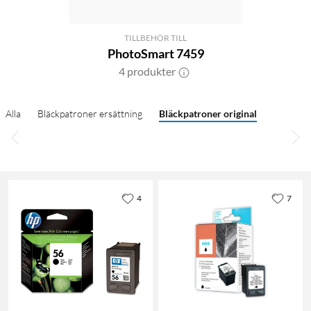
TILLBEHÖR TILL
PhotoSmart 7459
4 produkter
Alla
Bläckpatroner ersättning
Bläckpatroner original
4
7