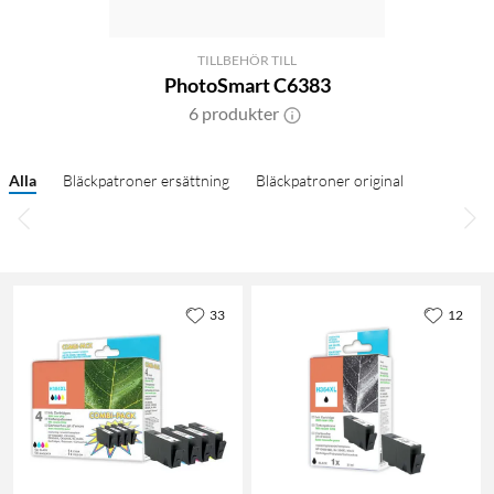
TILLBEHÖR TILL
PhotoSmart C6383
6 produkter
Alla
Bläckpatroner ersättning
Bläckpatroner original
33
12