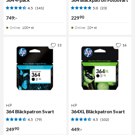
4.5
(141)
5.0
(23)
90
749
:
-
229
Online
:
100+ st
Online
:
20+ st
13
16
HP
HP
364 Bläckpatron Svart
364XL Bläckpatron Svart
4.5
(79)
4.5
(102)
90
249
449
:
-