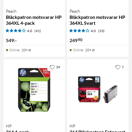
Peach
Peach
Bläckpatron motsvarar HP
Bläckpatron motsvarar HP
364XL 4-pack
364XL Svart
4.0
(41)
4.0
(33)
90
549
:
-
249
Online
:
20+ st
Online
:
20+ st
39
7
HP
HP
364 4-pack
364 Bläckpatron Fotosvart