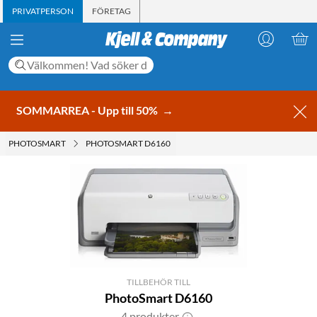
PRIVATPERSON
FÖRETAG
SOMMARREA - Upp till 50%
→
PHOTOSMART
PHOTOSMART D6160
TILLBEHÖR TILL
PhotoSmart D6160
4 produkter