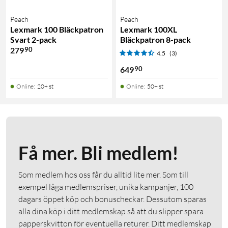
Peach
Peach
Lexmark 100 Bläckpatron
Lexmark 100XL
Svart 2-pack
Bläckpatron 8-pack
90
279
4.5
(3)
90
649
Online
:
20+ st
Online
:
50+ st
Få mer. Bli medlem!
Som medlem hos oss får du alltid lite mer. Som till
exempel låga medlemspriser, unika kampanjer, 100
dagars öppet köp och bonuscheckar. Dessutom sparas
alla dina köp i ditt medlemskap så att du slipper spara
papperskvitton för eventuella returer. Ditt medlemskap