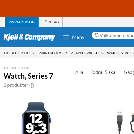
PRIVATPERSON
FÖRETAG
Meny
TILLBEHÖR TILL
SMARTKLOCKOR
APPLE WATCH
WATCH, SERIES 
TILLBEHÖR TILL
Alla
Fodral & skal
Gadg
Watch, Series 7
3 produkter