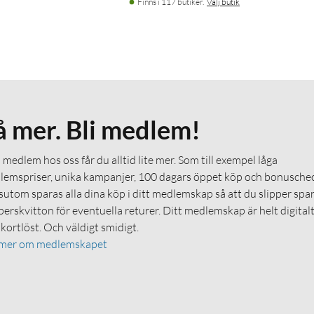
Finns i 117 butiker.
Välj butik
å mer. Bli medlem!
medlem hos oss får du alltid lite mer. Som till exempel låga
emspriser, unika kampanjer, 100 dagars öppet köp och bonuschec
utom sparas alla dina köp i ditt medlemskap så att du slipper spa
erskvitton för eventuella returer. Ditt medlemskap är helt digital
 kortlöst. Och väldigt smidigt.
 mer om medlemskapet