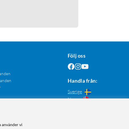
Följ oss
anden
Handla från:
danden
r
Sverige
Norge
a använder vi