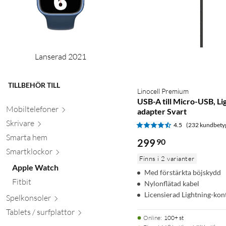
Lanserad 2021
TILLBEHÖR TILL
Linocell Premium
USB-A till Micro-USB, L
Mobiltele
foner
adapter Svart
Skr
ivare
4.5
(232 kundbety
Smarta hem
299
90
Smartkl
ockor
Finns i 2 varianter
Apple Watch
Med förstärkta böjskydd
Fitbit
Nylonflätad kabel
Licensierad Lightning-kon
Spelkon
soler
Tablets / surfpl
attor
Online
:
100+ st