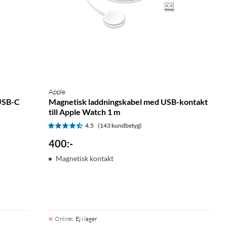
Apple
 USB-C
Magnetisk laddningskabel med USB-kontakt
till Apple Watch 1 m
4.5
(143 kundbetyg)
400
:
-
Magnetisk kontakt
Online
:
Ej i lager