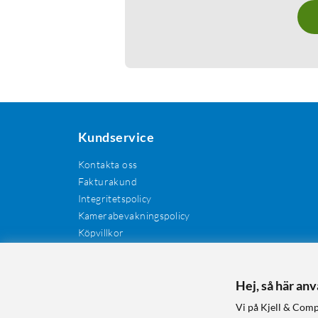
Kundservice
Kontakta oss
Fakturakund
Integritetspolicy
Kamerabevakningspolicy
Köpvillkor
Återkallelser
Cookies
Recensioner
Hej, så här an
Manualer och drivrutiner
Vi på Kjell & Comp
Retur och reklamation