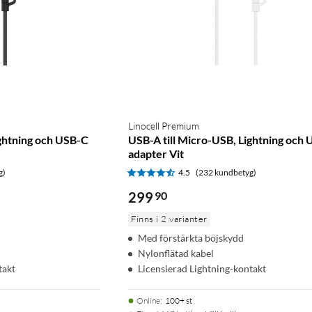
Linocell Premium
ightning och USB-C
USB-A till Micro-USB, Lightning och
adapter Vit
g)
4.5
(232 kundbetyg)
299
90
Finns i 2 varianter
Med förstärkta böjskydd
Nylonflätad kabel
takt
Licensierad Lightning-kontakt
Online
:
100+ st