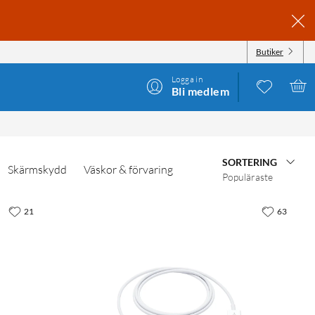
Butiker
Logga in
Bli medlem
SORTERING
Skärmskydd
Väskor & förvaring
Populäraste
21
63