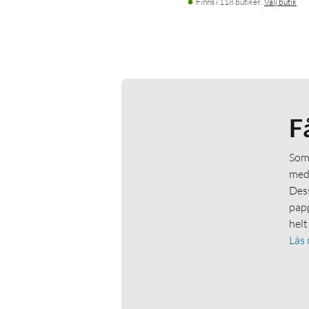
Finns i 118 butiker.
Välj butik
F
Som 
medl
Dess
papp
helt
Läs