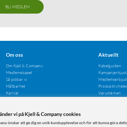
BLI MEDLEM
Om oss
Aktuellt
Om Kjell & Company
Kabelguiden
Medlemskapet
Kampanjerbjud
Så jobbar vi
Medlemserbju
Hållbarhet
Produktnyhete
Karriär
Varumärken
Våra butiker
Investerare
Tillgänglighet
vänder vi på Kjell & Company cookies
any önskar att ge dig en unik kundupplevelse och för att kunna göra dett