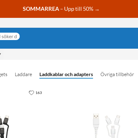
SOMMARREA
– Upp till 50% →
7
ets
Laddare
Laddkablar och adapters
Övriga tillbehör
163