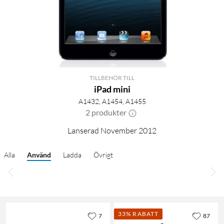
TILLBEHÖR TILL
iPad mini
A1432, A1454, A1455
2 produkter
Lanserad November 2012
Alla
Använd
Ladda
Övrigt
33% RABATT
7
87