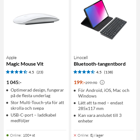
Apple
Linocell
Magic Mouse Vit
Bluetooth-tangentbord
4.5
(23)
4.5
(138)
1 045
:
-
199
:
-
299:90
Optimerad design, fungerar
För Android, iOS, Mac och
på de flesta underlag
Windows
Stor Multi-Touch-yta för att
Lätt att ta med – endast
skrolla och svepa
285x117 mm
USB-C-port – laddkabel
Kan vara anslutet till 3
medföljer
enheter
Online
:
100+ st
Online
:
Ej i lager