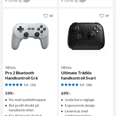
Online
:
Ej i lager
Online
:
Ej i lager
10
19
8Bitdo
8Bitdo
Pro 2 Bluetooth
Ultimate Trådlös
Handkontroll Grå
handkontroll Svart
5.0
(31)
5.0
(58)
599
:
-
699
:
-
Nu med paddelknappar
Justerbara reglage
Byt profil direkt på
Ergonomisk design
handkontrollen
Levereras med
För Nintendo Switch,
laddningsstation