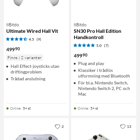
8Bitdo
8Bitdo
Ultimate Wired Hall Vit
SN30 Pro Hall Edition
Handkontroll
4.5
(9)
5.0
(7)
90
499
90
499
Finns i 2 varianter
Plug and play
Hall Effect-joysticks utan
Klassiker i trådlös
driftingproblem
utformning med Bluetooth
Trådad anslutning
För bl.a. Nintendo Switch,
Nintendo Switch 2, PC och
Mac
Online
:
5+ st
Online
:
5+ st
2
13