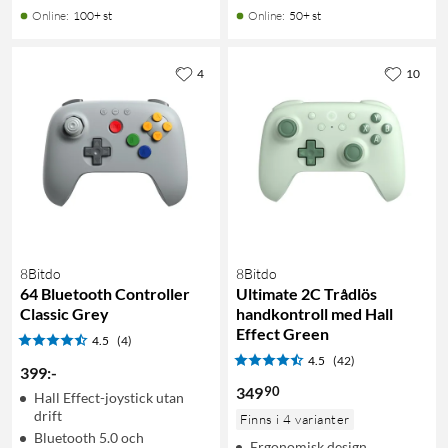
Online
:
100+ st
Online
:
50+ st
4
10
8Bitdo
8Bitdo
64 Bluetooth Controller
Ultimate 2C Trådlös
Classic Grey
handkontroll med Hall
Effect Green
4.5
(4)
4.5
(42)
399
:
-
90
349
Hall Effect-joystick utan
drift
Finns i 4 varianter
Bluetooth 5.0 och
Ergonomisk design