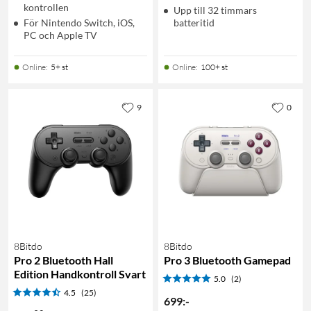
kontrollen
Upp till 32 timmars
För Nintendo Switch, iOS,
batteritid
PC och Apple TV
Online
:
5+ st
Online
:
100+ st
9
0
8Bitdo
8Bitdo
Pro 2 Bluetooth Hall
Pro 3 Bluetooth Gamepad
Edition Handkontroll Svart
5.0
(2)
4.5
(25)
699
:
-