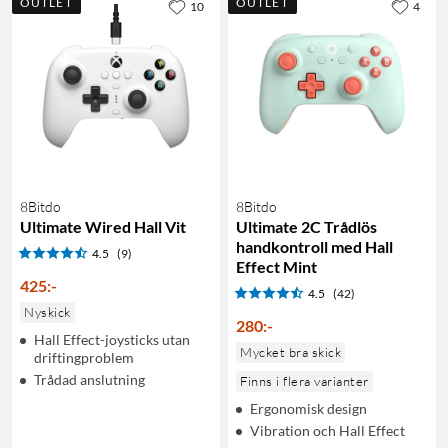
OUTLET
OUTLET
10
4
8Bitdo
8Bitdo
Ultimate Wired Hall Vit
Ultimate 2C Trådlös
handkontroll med Hall
4.5
(9)
Effect Mint
425
:
-
4.5
(42)
Nyskick
280
:
-
Hall Effect-joysticks utan
Mycket bra skick
driftingproblem
Trådad anslutning
Finns i flera varianter
Ergonomisk design
Vibration och Hall Effect