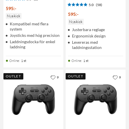
5.0
(58)
595
:
-
595
:
-
Nyskick
Nyskick
Kompatibel med flera
system
Justerbara reglage
Joysticks med hög precision
Ergonomisk design
Laddningsdocka för enkel
Levereras med
laddning
laddningsstation
Online
:
1 st
Online
:
1 st
OUTLET
OUTLET
9
9