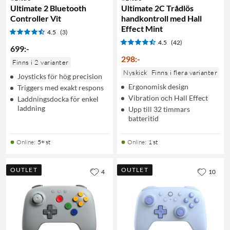
Ultimate 2 Bluetooth
Ultimate 2C Trådlös
Controller Vit
handkontroll med Hall
Effect Mint
4.5
(3)
4.5
(42)
699
:
-
298
:
-
Finns i 2 varianter
Nyskick
Finns i flera varianter
Joysticks för hög precision
Ergonomisk design
Triggers med exakt respons
Vibration och Hall Effect
Laddningsdocka för enkel
laddning
Upp till 32 timmars
batteritid
Online
:
5+ st
Online
:
1 st
OUTLET
OUTLET
4
10