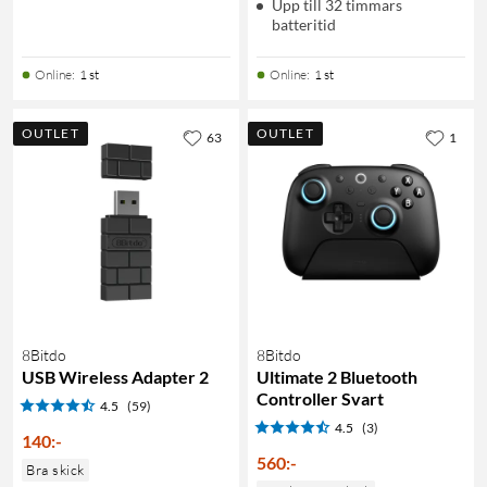
Upp till 32 timmars
batteritid
Online
:
1 st
Online
:
1 st
OUTLET
OUTLET
63
1
8Bitdo
8Bitdo
USB Wireless Adapter 2
Ultimate 2 Bluetooth
Controller Svart
4.5
(59)
4.5
(3)
140
:
-
560
:
-
Bra skick