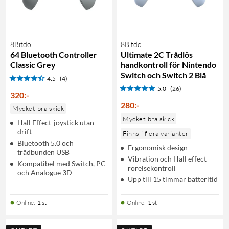
8Bitdo
8Bitdo
64 Bluetooth Controller
Ultimate 2C Trådlös
Classic Grey
handkontroll för Nintendo
Switch och Switch 2 Blå
4.5
(4)
5.0
(26)
320
:
-
280
:
-
Mycket bra skick
Mycket bra skick
Hall Effect-joystick utan
drift
Finns i flera varianter
Bluetooth 5.0 och
Ergonomisk design
trådbunden USB
Vibration och Hall effect
Kompatibel med Switch, PC
rörelsekontroll
och Analogue 3D
Upp till 15 timmar batteritid
Online
:
1 st
Online
:
1 st