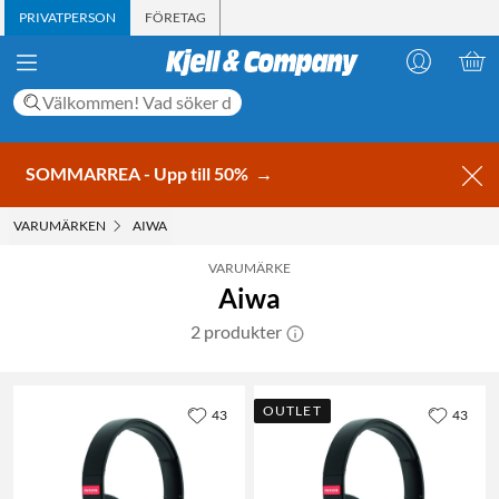
PRIVATPERSON
FÖRETAG
SOMMARREA - Upp till 50%
→
VARUMÄRKEN
AIWA
VARUMÄRKE
Aiwa
2 produkter
OUTLET
43
43