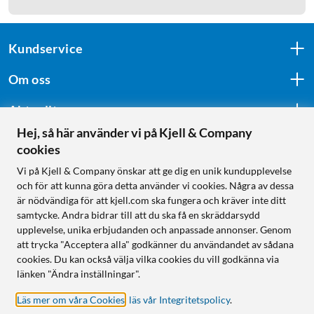
Kundservice
Om oss
Aktuellt
Hej, så här använder vi på Kjell & Company
cookies
Följ oss
Vi på Kjell & Company önskar att ge dig en unik kundupplevelse
och för att kunna göra detta använder vi cookies. Några av dessa
är nödvändiga för att kjell.com ska fungera och kräver inte ditt
samtycke. Andra bidrar till att du ska få en skräddarsydd
Handla från:
upplevelse, unika erbjudanden och anpassade annonser. Genom
att trycka "Acceptera alla" godkänner du användandet av sådana
Sverige
cookies. Du kan också välja vilka cookies du vill godkänna via
Norge
länken "Ändra inställningar".
Läs mer om våra Cookies
,
läs vår Integritetspolicy
.