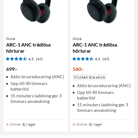
Aiwa
Aiwa
ARC-1 ANC trådlösa
ARC-1 ANC trådlösa
hörlurar
hörlurar
4.5
(47)
4.5
(47)
699
:
-
560
:
-
Aktiv brusreducering (ANC)
Mycket bra skick
Upp till 40 timmars
Aktiv brusreducering (ANC)
batteritid
Upp till 40 timmars
15 minuters laddning ger 3
batteritid
timmars användning
15 minuters laddning ger 3
timmars användning
Online
:
Ej i lager
Online
:
Ej i lager