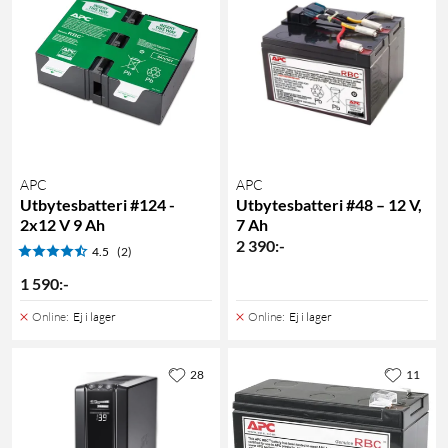
APC
APC
Utbytesbatteri #124 -
Utbytesbatteri #48 – 12 V,
2x12 V 9 Ah
7 Ah
2 390
:
-
4.5
(2)
1 590
:
-
Online
:
Ej i lager
Online
:
Ej i lager
28
11