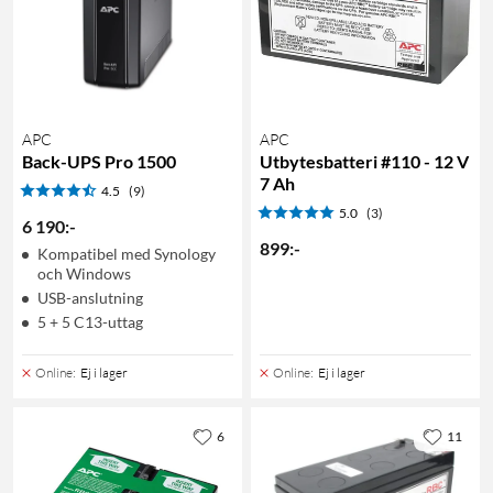
APC
APC
Back-UPS Pro 1500
Utbytesbatteri #110 - 12 V
7 Ah
4.5
(9)
5.0
(3)
6 190
:
-
899
:
-
Kompatibel med Synology
och Windows
USB-anslutning
5 + 5 C13-uttag
Online
:
Ej i lager
Online
:
Ej i lager
6
11