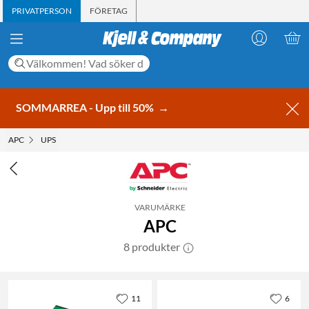
PRIVATPERSON
FÖRETAG
SOMMARREA - Upp till 50%
→
APC
UPS
VARUMÄRKE
APC
8 produkter
11
6