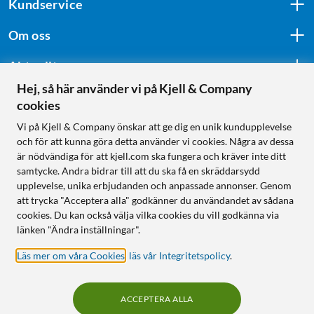
Kundservice
Om oss
Aktuellt
Hej, så här använder vi på Kjell & Company
cookies
Följ oss
Vi på Kjell & Company önskar att ge dig en unik kundupplevelse
och för att kunna göra detta använder vi cookies. Några av dessa
är nödvändiga för att kjell.com ska fungera och kräver inte ditt
samtycke. Andra bidrar till att du ska få en skräddarsydd
Handla från:
upplevelse, unika erbjudanden och anpassade annonser. Genom
att trycka "Acceptera alla" godkänner du användandet av sådana
Sverige
cookies. Du kan också välja vilka cookies du vill godkänna via
Norge
länken "Ändra inställningar".
Läs mer om våra Cookies
,
läs vår Integritetspolicy
.
ACCEPTERA ALLA