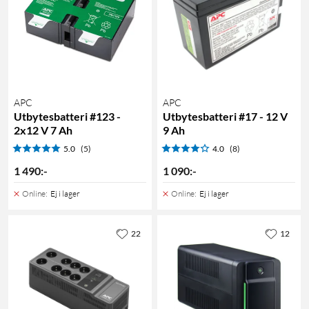
APC
APC
Utbytesbatteri #123 -
Utbytesbatteri #17 - 12 V
2x12 V 7 Ah
9 Ah
5.0
(5)
4.0
(8)
1 490
:
-
1 090
:
-
Online
:
Ej i lager
Online
:
Ej i lager
22
12