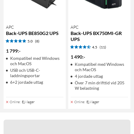
APC
APC
Back-UPS BE850G2 UPS
Back-UPS BX750MI-GR
UPS
5.0
(8)
4.5
(11)
1 799
:
-
1 490
:
-
Kompatibel med Windows
och MacOS
Kompatibel med Windows
och MacOS
USB och USB-C-
laddningsportar
4 jordade uttag
6+2 jordade uttag
Över 7 min drifttid vid 205
W belastning
Online
:
Ej i lager
Online
:
Ej i lager