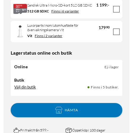
1 199
:
-
Sandisk Ultra Micro-SD-kort 512 GB SDXC
512 GB SDXC
Finns i 6 varianter
Luxorparts Inom/utomhusfäste för
179
90
övervakningskamera Vit
Vit
Finns i 2 varianter
Lagerstatus online och butik
Online
Ej i lager
Butik
Välj din butik
Finns i 5 butiker.
HÄMTA
Fri frakt från 599:-
Öppet köp i 100 dagar