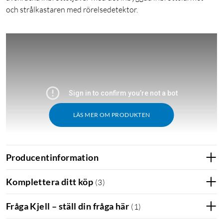
och strålkastaren med rörelsedetektor.
LÄS MER OM PRODUKTEN
Producentinformation
Komplettera ditt köp
(
3
)
Funktioner
Enkel installation - Packa upp och kör med ny
Fråga Kjell – ställ din fråga här
(
1
)
Bluetooth-installation – installera på några få minuter