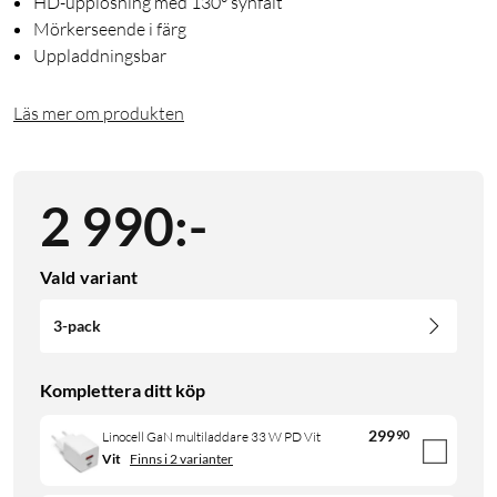
HD-upplösning med 130° synfält
Mörkerseende i färg
Uppladdningsbar
Läs mer om produkten
2 990
:
-
Vald variant
3-pack
Komplettera ditt köp
299
90
Linocell GaN multiladdare 33 W PD Vit
Vit
Finns i 2 varianter