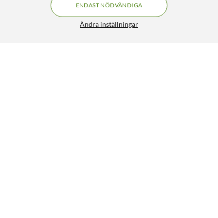
ENDAST NÖDVÄNDIGA
Ändra inställningar
Arlo Essential 2 HD – Trådlös övervakningskamera 3-
pack
2 990:-
4.5/5
HÄMTA
Liknande produkter
SPARA 501KR
17
1