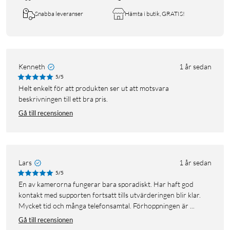
Snabba leveranser
Hämta i butik, GRATIS!
Kenneth
1 år sedan
5/5
Helt enkelt för att produkten ser ut att motsvara
beskrivningen till ett bra pris.
Gå till recensionen
Lars
1 år sedan
5/5
En av kamerorna fungerar bara sporadiskt. Har haft god
kontakt med supporten fortsatt tills utvärderingen blir klar.
Mycket tid och många telefonsamtal. Förhoppningen är ...
Gå till recensionen