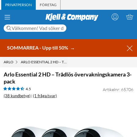
PRIVATPERSON
FÖRETAG
SOMMARREA - Upp till 50%
→
ARLO
ARLO ESSENTIAL 2 HD – TRÅDLÖS ÖVERVAKNINGSKAMERA 3-PACK
Arlo Essential 2 HD – Trådlös övervakningskamera 3-
pack
4.5
Artikelnr: 65706
(38 kundbetyg)
(1 fråga/svar)
|