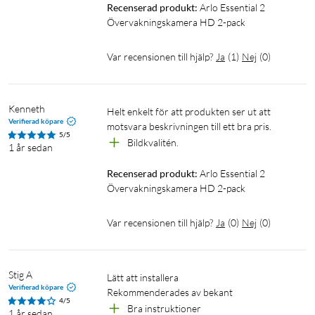
Recenserad produkt:
Arlo Essential 2 
Batteripåminnelse - Få en avisering direkt till din
Övervakningskamera HD 2-pack
smartphone när ditt batteri börjar ta slut och behöver
laddas. Därmed är ditt hem alltid skyddat.
Var recensionen till hjälp?
Ja
(
1
)
Nej
(
0
)
Dataskydd - Ditt skydd är viktigt för oss och omfattar
personuppgiftshantering. Precis som en bank rättar vi
oss efter de högsta kraven för integritet i linje med
Kenneth
Helt enkelt för att produkten ser ut att 
europeiska bestämmelser så att dina uppgifter är säkra
Verifierad köpare
motsvara beskrivningen till ett bra pris. 
och i din kontroll.
5/5
Bildkvalitén. 
Kontrollera delad åtkomst - Ta fullständig kontroll över
1 år sedan
vem som kan få åtkomst till dina enheter med bara ett
Recenserad produkt:
Arlo Essential 2 
klick. Bevilja vänner eller familj olika grader av åtkomst
Övervakningskamera HD 2-pack
med detsamma eller ta när som helst bort personer.
Integritetscenter - Hantera din data och dina videor
Var recensionen till hjälp?
Ja
(
0
)
Nej
(
0
)
med ett klick. Radera filer permanent och återställ på en
gång dina enheter - allt via integritetscentret i Arlo-
appen.
Stig A
Lätt att installera

Verifierad köpare
Rekommenderades av bekant 
4/5
Bra instruktioner 
Provperiod av Secure-prenumeration
1 år sedan