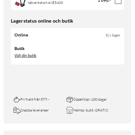
1 090
:
-
nätverkskort AXE5400
Lagerstatus online och butik
Online
Ej i lager
Butik
Välj din butik
Fri frakt från 599:-
Öppet köp i 100 dagar
Snabba leveranser
Hämta i butik, GRATIS!