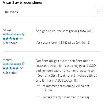
Visar 3 av 6 recensioner
Relevans
Mikael
Äntligen en router som ger mig totalkoll!
Verifierad köpare
5/5
Var recensionen till hjälp?
Ja
(
6
)
Nej
(
3
)
6 år sedan
Henry
det finns dåliga routrar, sen finns det bra 
Verifierad köpare
routrar, och sen finns asus rog gt-ax11000 - 
5/5
troligen den bästa konsument routern som 
6 år sedan
någonsin sålts ! lite dyrare å mycket bättre ! 
än allt innan ! ASUS toppar !!!!!
rekommenderas om du vill ha det 
BÄSTA 
kanske lite dyr, men den lönar sej