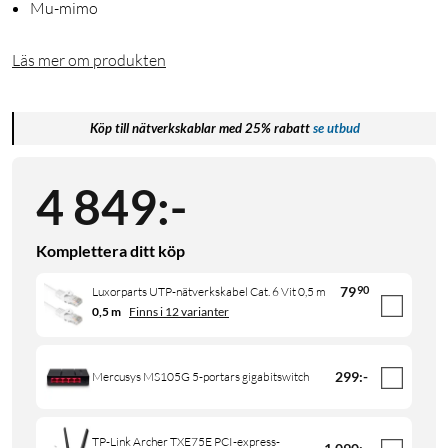
Mu-mimo
Läs mer om produkten
Köp till nätverkskablar med 25% rabatt
se utbud
4 849
:
-
Komplettera ditt köp
79
90
Luxorparts UTP-nätverkskabel Cat. 6 Vit 0,5 m
0,5 m
Finns i 12 varianter
299
:
-
Mercusys MS105G 5-portars gigabitswitch
TP-Link Archer TXE75E PCI-express-