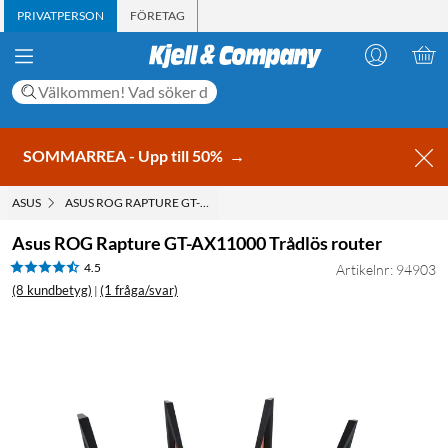
PRIVATPERSON
FÖRETAG
SOMMARREA - Upp till 50%
→
ASUS
ASUS ROG RAPTURE GT-AX11000 TRÅDLÖS ROUTER
Asus ROG Rapture GT-AX11000 Trådlös router
4.5
Artikelnr: 94903
(8 kundbetyg)
(1 fråga/svar)
|