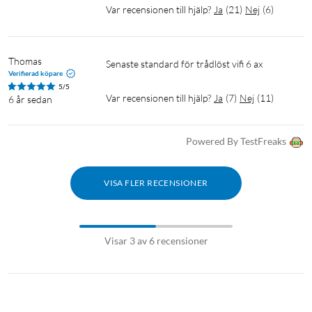
Var recensionen till hjälp?
Ja
(
21
)
Nej
(
6
)
Thomas
senaste standard för trådlöst vifi 6 ax
Verifierad köpare
5/5
Var recensionen till hjälp?
Ja
(
7
)
Nej
(
11
)
6 år sedan
Powered By TestFreaks
VISA FLER RECENSIONER
Visar 3 av 6 recensioner