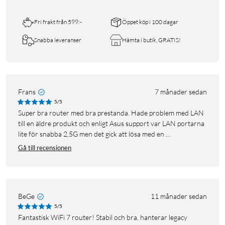
Fri frakt från 599:-
Öppet köp i 100 dagar
Snabba leveranser
Hämta i butik, GRATIS!
Frans
7 månader sedan
5/5
Super bra router med bra prestanda. Hade problem med LAN
till en äldre produkt och enligt Asus support var LAN portarna
lite för snabba 2,5G men det gick att lösa med en ...
Gå till recensionen
BeGe
11 månader sedan
5/5
Fantastisk WiFi 7 router! Stabil och bra, hanterar legacy