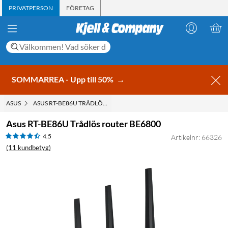
PRIVATPERSON
FÖRETAG
SOMMARREA - Upp till 50%
→
ASUS
ASUS RT-BE86U TRÅDLÖS ROUTER BE6800
Asus RT-BE86U Trådlös router BE6800
4.5
Artikelnr: 66326
(11 kundbetyg)