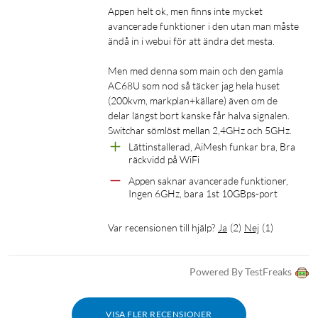
Appen helt ok, men finns inte mycket 
avancerade funktioner i den utan man måste 
ändå in i webui för att ändra det mesta.

Men med denna som main och den gamla 
AC68U som nod så täcker jag hela huset 
(200kvm, markplan+källare) även om de 
delar längst bort kanske får halva signalen. 
Switchar sömlöst mellan 2,4GHz och 5GHz.
Lättinstallerad, AiMesh funkar bra, Bra 
räckvidd på WiFi
Appen saknar avancerade funktioner, 
Ingen 6GHz, bara 1st 10GBps-port
Var recensionen till hjälp?
Ja
(
2
)
Nej
(
1
)
Powered By TestFreaks
VISA FLER RECENSIONER