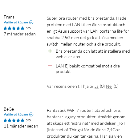
beamforming, 5-portswitch (1x 10 Gb/s, 4x2.5 Gb/s, UTP) och
en USB 3.2 Gen 1-port, samt en USB 2.0-port. Quad-Core-
processor (2.6 GHz) med 1 GB arbetsminne. Kan dela ut
Frans
Super bra router med bra prestanda. Hade 
multifunktionsskrivare (till Windows) och USB-hårddisk.
Verifierad köpare
problem med LAN till en äldre produkt och 
5/5
Inbyggd Open-VPN-klient (anslut routern till en VPN-tjänst)
enligt Asus support var LAN portarna lite för 
7 månader sedan
snabba 2,5G men det gick att lösa med en 
och Open-VPN-server (kom åt hemnätverket på resan). Stöd
switch imellan router och äldre produkt.
för IPTV och gästnätverk. Konfigureras via webbgränssnitt
Bra prestanda och lätt att installera med 
eller medföljande app (iOS och Android). Levereras med
web eller app
strömadapter och nätverkskabel.
LAN Ej bakåt kompatibel mot äldre 
produkt
Var recensionen till hjälp?
Ja
(
0
)
Nej
(
0
)
BeGe
Fantastisk WiFi 7 router! Stabil och bra, 
Verifierad köpare
hanterar legacy produkter utmärkt genom 
5/5
att skapa ett "extra nät" med ändelsen _IoT 
11 månader sedan
(Internet of Things) för de äldre 2,4Ghz 
produkter du kan tänkas ha. Har själv en 