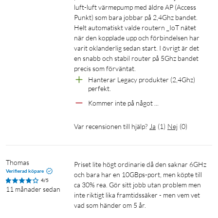
luft-luft värmepump med äldre AP (Access 
Punkt) som bara jobbar på 2,4Ghz bandet. 
Helt automatiskt valde routern _IoT nätet 
när den kopplade upp och förbindelsen har 
varit oklanderlig sedan start. I övrigt är det 
en snabb och stabil router på 5Ghz bandet 
precis som förväntat.
Hanterar Legacy produkter (2,4Ghz) 
perfekt.
Kommer inte på något ...  
Var recensionen till hjälp?
Ja
(
1
)
Nej
(
0
)
Thomas
Priset lite högt ordinarie då den saknar 6GHz 
Verifierad köpare
och bara har en 10GBps-port, men köpte till 
4/5
ca 30% rea. Gör sitt jobb utan problem men 
11 månader sedan
inte riktigt lika framtidssäker - men vem vet 
vad som händer om 5 år.
