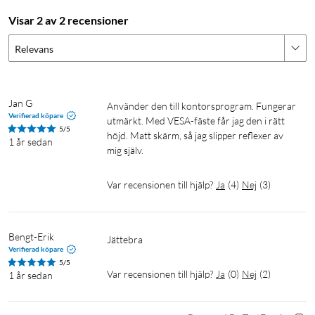
är utvecklad tillsammans med proffsspelare så att de kan öva
Visar 2 av 2 recensioner
och förbättra sina spelfärdigheter.
Relevans
Naturtrogna vyer med 178° bred
betraktningsvinkel
Full HD-upplösning och ramlös IPS-panel med 178°
Jan G
Använder den till kontorsprogram. Fungerar 
Verifierad köpare
betraktningsvinkel, både horisontellt och vertikalt, gör att du
utmärkt. Med VESA-fäste får jag den i rätt 
5/5
höjd. Matt skärm, så jag slipper reflexer av 
kan njuta av de vackra bilderna från nästan alla håll.
1 år sedan
mig själv.
Ramlös design för sömlös installation
Var recensionen till hjälp?
Ja
(
4
)
Nej
(
3
)
Den ramlösa designen gör skärmen perfekt för nästan
sömlösa flerskärmsinstallationer som ger dig en ännu högre
grad av inlevelse – och en större upplevelse.
Bengt-Erik
Jättebra
Verifierad köpare
Skydda dina ögon med ASUS Eye Care-teknik
5/5
Var recensionen till hjälp?
Ja
(
0
)
Nej
(
2
)
1 år sedan
ASUS filter för blått ljus