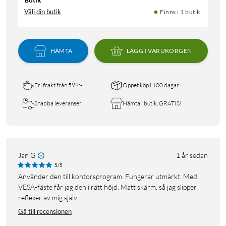
Välj din butik
Finns i 1 butik.
HÄMTA
LÄGG I VARUKORGEN
Fri frakt från 599:-
Öppet köp i 100 dagar
Snabba leveranser
Hämta i butik, GRATIS!
Jan G
1 år sedan
5/5
Använder den till kontorsprogram. Fungerar utmärkt. Med
VESA-fäste får jag den i rätt höjd. Matt skärm, så jag slipper
reflexer av mig själv.
Gå till recensionen