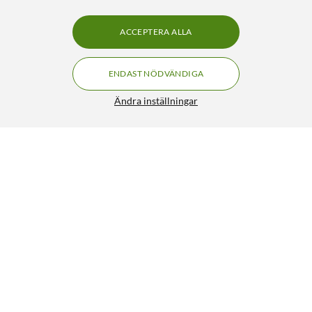
ACCEPTERA ALLA
ENDAST NÖDVÄNDIGA
Ändra inställningar
Asus VA24EHF Gaming Monitor Full HD 100 Hz
FRI FRAKT
24”
1 590:-
4.5/5
HÄMTA
LÄGG I VARUKORGEN