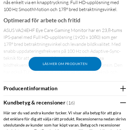
nås enkelt via en knapptryckning. Full HD-upplösning med
100 Hz SmoothMotion och 178° bred betraktningsvinkel.
Optimerad för arbete och fritid
ASUS VA24EHF Eye Care Gaming Monitor har en 23,8-tums
IPS-panel med Full HD-upplösning (1920 x 1080) som ger
178° bred betraktningsvinkel och levande bildkvalitet. Med
snabb uppdateringsfrekvens på 100 Hz och Adaptive-Sync-
teknik för att eliminera skärmrivningar och hackiga
LÄS MER OM PRODUKTEN
bildfrekvenser för en smidigare upplevelse än någonsin. Den
har också TÜV Rheinland-certifierad flimmerfri teknik och
teknik för lågt blått ljus för att säkerställa en bekväm
tittarupplevelse.
Producentinformation
Skönare upplevelse med 100 Hz SmoothMotion
Kundbetyg & recensioner
(
16
)
ASUS VA24EHF har snabb 100 Hz uppdateringsfrekvens och
Här ser du vad andra kunder tycker. Vi visar alla betyg för att göra
Adaptive-Sync-teknik för att eliminera skärmrivningar och
det enklare för dig att välja rätt produkt. Recensionerna nedan skrivs
hackiga bildfrekvenser. Den uppdaterar innehållet på skärmen
uteslutande av kunder som har köpt varan. Betyg och recensioner