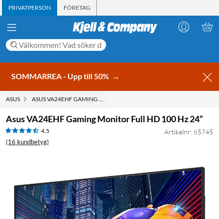
PRIVATPERSON
FÖRETAG
SOMMARREA - Upp till 50%
→
ASUS
ASUS VA24EHF GAMING MONITOR FULL HD 100 HZ 24”
Asus VA24EHF Gaming Monitor Full HD 100 Hz 24”
4.5
Artikelnr: 65745
(16 kundbetyg)