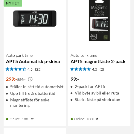
NYHET
Auto park time
Auto park time
APT5 Automatisk p-skiva
APT5 magnetfäste 2-pack
4.5
(25)
4.5
(2)
299
:
-
99
:
-
329:-
2-pack för APT5
Ställer in rätt tid automatiskt
Vid byte av bil eller ruta
Upp till tre års batteritid
Starkt fäste på vindrutan
Magnetfäste för enkel
montering
Online
:
100+ st
Online
:
100+ st