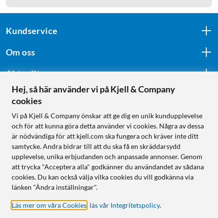
Kundservice
Om oss
Aktuellt
Hej, så här använder vi på Kjell & Company
cookies
Följ oss
Vi på Kjell & Company önskar att ge dig en unik kundupplevelse
och för att kunna göra detta använder vi cookies. Några av dessa
är nödvändiga för att kjell.com ska fungera och kräver inte ditt
samtycke. Andra bidrar till att du ska få en skräddarsydd
Handla från:
upplevelse, unika erbjudanden och anpassade annonser. Genom
att trycka "Acceptera alla" godkänner du användandet av sådana
Sverige
cookies. Du kan också välja vilka cookies du vill godkänna via
Norge
länken "Ändra inställningar".
Läs mer om våra Cookies
,
läs vår Integritetspolicy
.