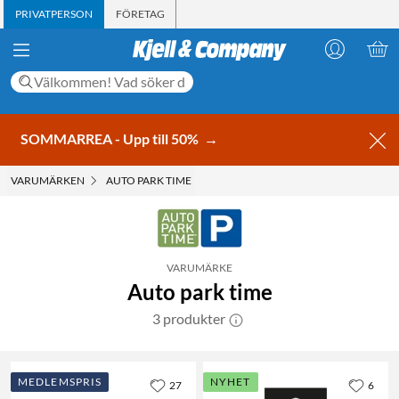
PRIVATPERSON
FÖRETAG
SOMMARREA - Upp till 50%
→
VARUMÄRKEN
AUTO PARK TIME
VARUMÄRKE
Auto park time
3 produkter
MEDLEMSPRIS
NYHET
27
6