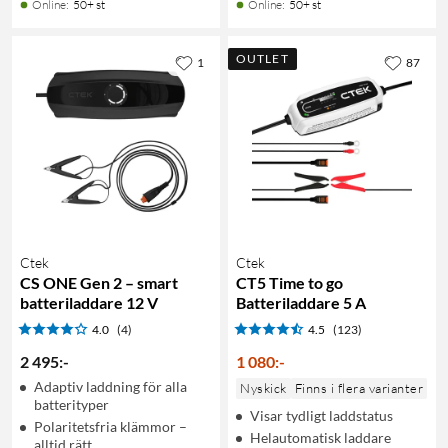
Online
:
50+ st
Online
:
50+ st
OUTLET
1
87
Ctek
Ctek
CS ONE Gen 2 – smart
CT5 Time to go
batteriladdare 12 V
Batteriladdare 5 A
4.0
(4)
4.5
(123)
2 495
:
-
1 080
:
-
Adaptiv laddning för alla
Nyskick
Finns i flera varianter
batterityper
Visar tydligt laddstatus
Polaritetsfria klämmor –
Helautomatisk laddare
alltid rätt