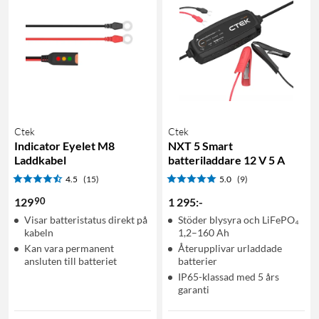
Ctek
Ctek
Indicator Eyelet M8
NXT 5 Smart
Laddkabel
batteriladdare 12 V 5 A
4.5
(15)
5.0
(9)
90
129
1 295
:
-
Visar batteristatus direkt på
Stöder blysyra och LiFePO₄
kabeln
1,2–160 Ah
Kan vara permanent
Återupplivar urladdade
ansluten till batteriet
batterier
IP65-klassad med 5 års
garanti