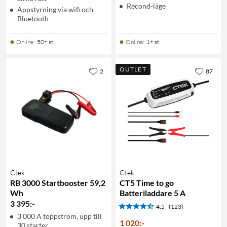
Recond-läge
Appstyrning via wifi och
Bluetooth
Online
:
50+ st
Online
:
1+ st
OUTLET
2
87
Ctek
Ctek
RB 3000 Startbooster 59,2
CT5 Time to go
Wh
Batteriladdare 5 A
3 395
:
-
4.5
(123)
3 000 A toppström, upp till
1 020
:
-
30 starter