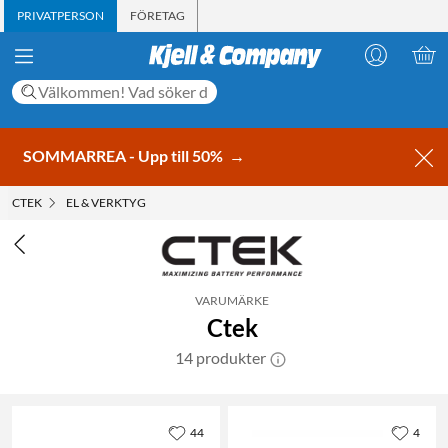
PRIVATPERSON
FÖRETAG
SOMMARREA - Upp till 50%
→
CTEK
EL & VERKTYG
VARUMÄRKE
Ctek
14 produkter
44
4