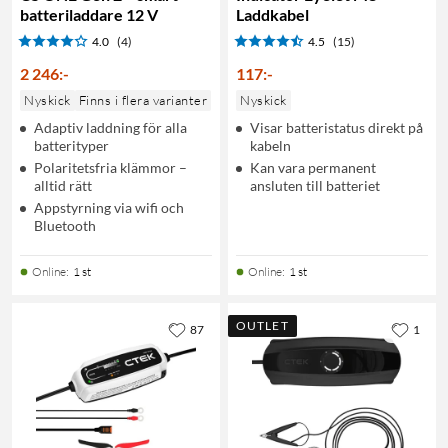
batteriladdare 12 V
Laddkabel
4.0
(4)
4.5
(15)
2 246
:
-
117
:
-
Nyskick
Finns i flera varianter
Nyskick
Adaptiv laddning för alla
Visar batteristatus direkt på
batterityper
kabeln
Polaritetsfria klämmor –
Kan vara permanent
alltid rätt
ansluten till batteriet
Appstyrning via wifi och
Bluetooth
Online
:
1 st
Online
:
1 st
OUTLET
87
1