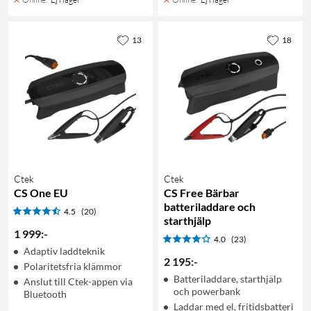
13
18
Ctek
Ctek
CS One EU
CS Free Bärbar
batteriladdare och
4.5
(20)
starthjälp
1 999
:
-
4.0
(23)
Adaptiv laddteknik
2 195
:
-
Polaritetsfria klämmor
Batteriladdare, starthjälp
Anslut till Ctek-appen via
och powerbank
Bluetooth
Laddar med el, fritidsbatteri