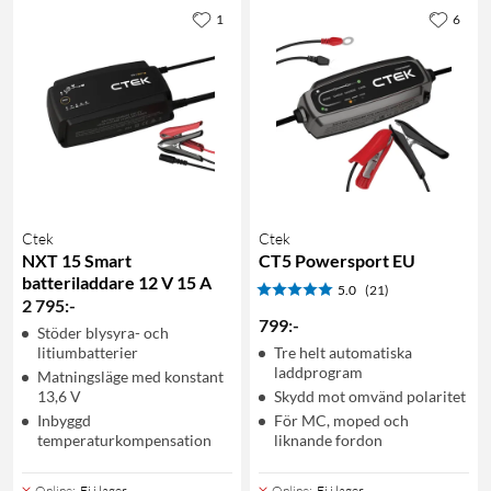
1
6
Ctek
Ctek
NXT 15 Smart
CT5 Powersport EU
batteriladdare 12 V 15 A
5.0
(21)
2 795
:
-
799
:
-
Stöder blysyra- och
litiumbatterier
Tre helt automatiska
laddprogram
Matningsläge med konstant
13,6 V
Skydd mot omvänd polaritet
Inbyggd
För MC, moped och
temperaturkompensation
liknande fordon
Online
:
Ej i lager
Online
:
Ej i lager