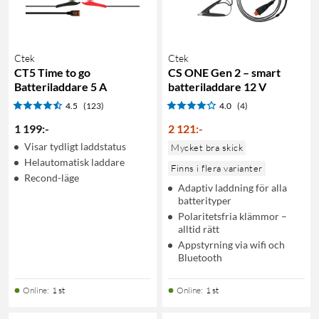
Ctek
Ctek
CT5 Time to go
CS ONE Gen 2 – smart
Batteriladdare 5 A
batteriladdare 12 V
4.5
(123)
4.0
(4)
1 199
:
-
2 121
:
-
Visar tydligt laddstatus
Mycket bra skick
Helautomatisk laddare
Finns i flera varianter
Recond-läge
Adaptiv laddning för alla
batterityper
Polaritetsfria klämmor –
alltid rätt
Appstyrning via wifi och
Bluetooth
Online
:
1 st
Online
:
1 st