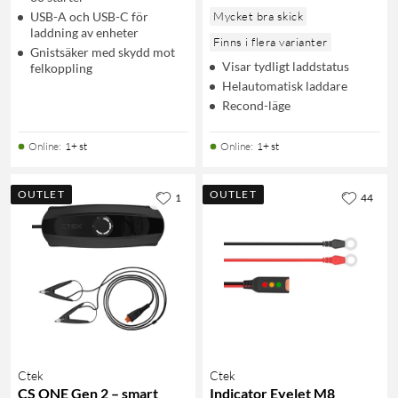
USB-A och USB-C för
Mycket bra skick
laddning av enheter
Finns i flera varianter
Gnistsäker med skydd mot
Visar tydligt laddstatus
felkoppling
Helautomatisk laddare
Recond-läge
Online
:
1+ st
Online
:
1+ st
OUTLET
OUTLET
1
44
Ctek
Ctek
CS ONE Gen 2 – smart
Indicator Eyelet M8