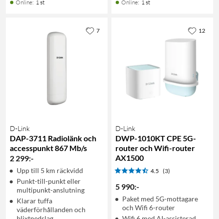
Online
:
1 st
Online
:
1 st
7
12
D-Link
D-Link
DAP-3711 Radiolänk och
DWP-1010KT CPE 5G-
accesspunkt 867 Mb/s
router och Wifi-router
AX1500
2 299
:
-
Upp till 5 km räckvidd
4.5
(3)
Punkt-till-punkt eller
5 990
:
-
multipunkt-anslutning
Paket med 5G-mottagare
Klarar tuffa
och Wifi 6-router
väderförhållanden och
blixtnedslag
Wifi 6 med AI-assisterad