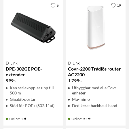
6
19
D-Link
D-Link
DPE-302GE POE-
Covr-2200 Trådlös router
extender
AC2200
999
:
-
1 799
:
-
Kan seriekopplas upp till
Utbyggbar med alla Covr-
500 m
enheter
Gigabit-portar
Mu-mimo
Stöd för POE+ (802.11at)
Dedikerat backhaul-band
Online
:
1 st
Online
:
5+ st