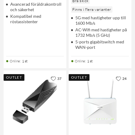
Bra skick
Avancerad föräldrakontroll
och säkerhet
Finns i flera varianter
Kompatibel med
5G med hastigheter upp till
röstassistenter
1600 Mb/s
AC-Wifi med hastigheter på
1732 Mb/s (5 GHz)
5-ports gigabitswitch med
WAN-port
Online
:
1 st
Online
:
1 st
OUTLET
OUTLET
37
24