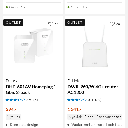
Online
:
1 st
Online
:
1 st
OUTLET
OUTLET
72
28
D-Link
D-Link
DHP-601AV Homeplug 1
DWR-960/W 4G+ router
Gb/s 2-pack
AC1200
3.5
(51)
3.0
(62)
594
:
-
1 341
:
-
Nyskick
Nyskick
Finns i flera varianter
Kompakt design
Växlar mellan mobil och fast