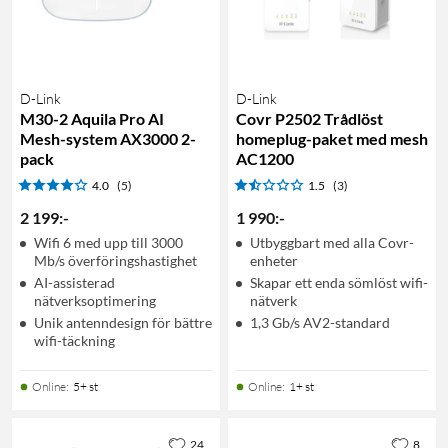
D-Link
D-Link
M30-2 Aquila Pro AI
Covr P2502 Trådlöst
Mesh-system AX3000 2-
homeplug-paket med mesh
pack
AC1200
4.0
(5)
1.5
(3)
2 199
:
-
1 990
:
-
Wifi 6 med upp till 3000
Utbyggbart med alla Covr-
Mb/s överföringshastighet
enheter
AI-assisterad
Skapar ett enda sömlöst wifi-
nätverksoptimering
nätverk
Unik antenndesign för bättre
1,3 Gb/s AV2-standard
wifi-täckning
Online
:
5+ st
Online
:
1+ st
24
8