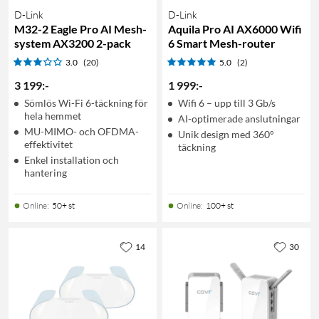
D-Link
D-Link
M32-2 Eagle Pro AI Mesh-
Aquila Pro AI AX6000 Wifi
system AX3200 2-pack
6 Smart Mesh-router
3.0
(20)
5.0
(2)
3 199
:
-
1 999
:
-
Sömlös Wi-Fi 6-täckning för
Wifi 6 – upp till 3 Gb/s
hela hemmet
AI-optimerade anslutningar
MU-MIMO- och OFDMA-
Unik design med 360°
effektivitet
täckning
Enkel installation och
hantering
Online
:
50+ st
Online
:
100+ st
14
30