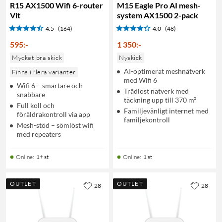
R15 AX1500 Wifi 6-router
M15 Eagle Pro AI mesh-
Vit
system AX1500 2-pack
4.5
(164)
4.0
(48)
595
:
-
1 350
:
-
Mycket bra skick
Nyskick
AI-optimerat meshnätverk
Finns i flera varianter
med Wifi 6
Wifi 6 – smartare och
Trådlöst nätverk med
snabbare
täckning upp till 370 m²
Full koll och
Familjevänligt internet med
föräldrakontroll via app
familjekontroll
Mesh-stöd – sömlöst wifi
med repeaters
Online
:
1+ st
Online
:
1 st
OUTLET
OUTLET
28
28