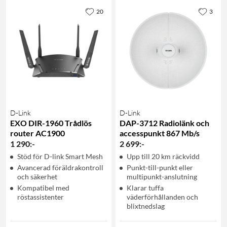
20
3
D-Link
D-Link
EXO DIR-1960 Trådlös
DAP-3712 Radiolänk och
router AC1900
accesspunkt 867 Mb/s
1 290
:
-
2 699
:
-
Stöd för D-link Smart Mesh
Upp till 20 km räckvidd
Avancerad föräldrakontroll
Punkt-till-punkt eller
och säkerhet
multipunkt-anslutning
Kompatibel med
Klarar tuffa
röstassistenter
väderförhållanden och
blixtnedslag