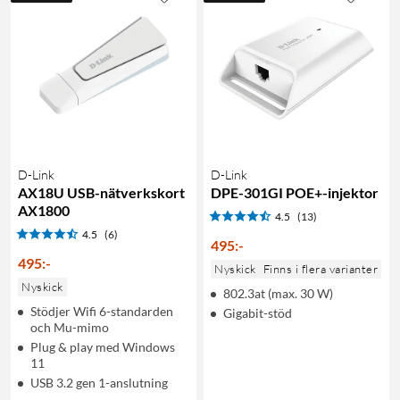
D-Link
D-Link
AX18U USB-nätverkskort
DPE-301GI POE+-injektor
AX1800
4.5
(13)
4.5
(6)
495
:
-
495
:
-
Nyskick
Finns i flera varianter
Nyskick
802.3at (max. 30 W)
Stödjer Wifi 6-standarden
Gigabit-stöd
och Mu-mimo
Plug & play med Windows
11
USB 3.2 gen 1-anslutning