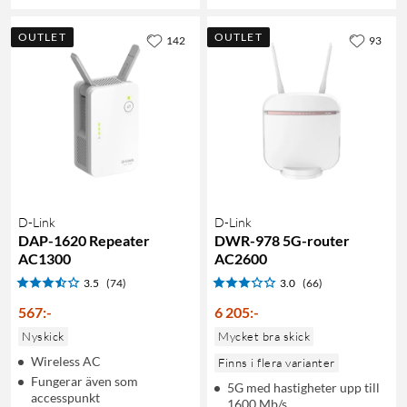
OUTLET
OUTLET
142
93
D-Link
D-Link
DAP-1620 Repeater
DWR-978 5G-router
AC1300
AC2600
3.5
(74)
3.0
(66)
567
:
-
6 205
:
-
Nyskick
Mycket bra skick
Wireless AC
Finns i flera varianter
Fungerar även som
5G med hastigheter upp till
accesspunkt
1600 Mb/s