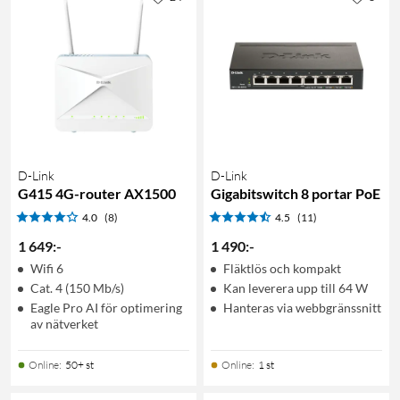
D-Link
D-Link
G415 4G-router AX1500
Gigabitswitch 8 portar PoE
4.0
(8)
4.5
(11)
1 649
:
-
1 490
:
-
Wifi 6
Fläktlös och kompakt
Cat. 4 (150 Mb/s)
Kan leverera upp till 64 W
Eagle Pro AI för optimering
Hanteras via webbgränssnitt
av nätverket
Online
:
50+ st
Online
:
1 st