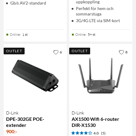
uppkoppling
Gb/s AV2-standard
Perfekt för hem och
sommarstuga
3G/4G LTE via SIM-kort
Online
:
1 st
Online
:
5+ st
OUTLET
OUTLET
6
8
D-Link
D-Link
DPE-302GE POE-
AX1500 Wifi 6-router
extender
DIR-X1530
900
:
-
4.0
(5)