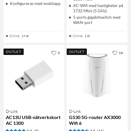
Konfigureras med mobilapp
AC-Wifi med hastigheter på
1732 Mb/s (5 GHz)
5-ports gigabitswitch med
WAN-port
Online
:
1+ st
Online
:
1 st
OUTLET
OUTLET
3
14
D-Link
D-Link
AC13U USB-nätverkskort
G530 5G-router AX3000
AC 1300
Wifi 6
5.0
(5)
4.5
(11)