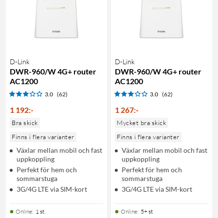
D-Link
D-Link
DWR-960/W 4G+ router
DWR-960/W 4G+ router
AC1200
AC1200
3.0
(62)
3.0
(62)
1 192
:
-
1 267
:
-
Bra skick
Mycket bra skick
Finns i flera varianter
Finns i flera varianter
Växlar mellan mobil och fast
Växlar mellan mobil och fast
uppkoppling
uppkoppling
Perfekt för hem och
Perfekt för hem och
sommarstuga
sommarstuga
3G/4G LTE via SIM-kort
3G/4G LTE via SIM-kort
Online
:
1 st
Online
:
5+ st