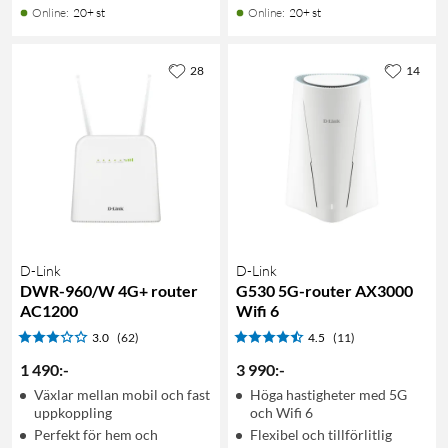
Online
:
20+ st
Online
:
20+ st
28
14
D-Link
D-Link
DWR-960/W 4G+ router
G530 5G-router AX3000
AC1200
Wifi 6
3.0
(62)
4.5
(11)
1 490
:
-
3 990
:
-
Växlar mellan mobil och fast
Höga hastigheter med 5G
uppkoppling
och Wifi 6
Perfekt för hem och
Flexibel och tillförlitlig