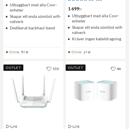
Utbyggbart med alla Covr-
1 699
:
-
enheter
Utbyggbart med alla Covr-
Skapar ett enda sömlöst wifi-
enheter
nätverk
Skapar ett enda sömlöst wifi-
Dedikerat backhaul-band
nätverk
Kräver ingen kabeldragning
Online
:
5+ st
Online
:
1+ st
OUTLET
OUTLET
153
46
D-Link
D-Link