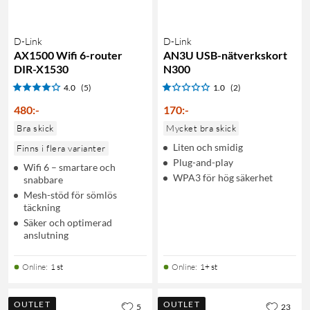
D-Link
D-Link
AX1500 Wifi 6-router
AN3U USB-nätverkskort
DIR-X1530
N300
4.0
(5)
1.0
(2)
480
:
-
170
:
-
Bra skick
Mycket bra skick
Liten och smidig
Finns i flera varianter
Plug-and-play
Wifi 6 – smartare och
WPA3 för hög säkerhet
snabbare
Mesh-stöd för sömlös
täckning
Säker och optimerad
anslutning
Online
:
1 st
Online
:
1+ st
OUTLET
OUTLET
5
23