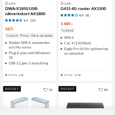
D-Link
D-Link
DWA-X1850 USB-
G415 4G-router AX1500
nätverkskort AX1800
4.0
(8)
4.5
(55)
1 485
:
-
567
:
-
Nyskick
Nyskick
Finns i flera varianter
Wifi 6
Stödjer Wifi 6-standarden
Cat. 4 (150 Mb/s)
och Mu-mimo
Eagle Pro AI för optimering
Plug & play med Windows
av nätverket
10
USB 3.2 gen 1-anslutning
Online
:
1 st
Online
:
1+ st
OUTLET
OUTLET
32
82