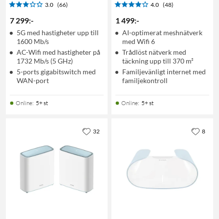
3.0
(66)
4.0
(48)
7 299
:
-
1 499
:
-
5G med hastigheter upp till
AI-optimerat meshnätverk
1600 Mb/s
med Wifi 6
AC-Wifi med hastigheter på
Trådlöst nätverk med
1732 Mb/s (5 GHz)
täckning upp till 370 m²
5-ports gigabitswitch med
Familjevänligt internet med
WAN-port
familjekontroll
Online
:
5+ st
Online
:
5+ st
32
8