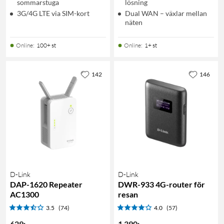
sommarstuga
lösning
3G/4G LTE via SIM-kort
Dual WAN – växlar mellan
näten
Online
:
100+ st
Online
:
1+ st
142
146
D-Link
D-Link
DAP-1620 Repeater
DWR-933 4G-router för
AC1300
resan
3.5
(74)
4.0
(57)
629
:
-
1 390
:
-