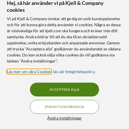
Hej, så här använder vi på Kjell & Company
cookies
Vi på Kjell & Company önskar att ge dig en unik kundupplevelse
och för att kunna göra detta använder vi cookies. Några av dessa
D-Link
D-Link
är nödvändiga för att kjell.com ska fungera och kräver inte ditt
M32-2 Eagle Pro AI Mesh-
GO-SW-16G 16-port
samtycke. Andra bidrar till att du ska få en skräddarsydd
system AX3200 2-pack
gigabitswitch
upplevelse, unika erbjudanden och anpassade annonser. Genom
att trycka "Acceptera alla" godkänner du användandet av sådana
3.0
(20)
4.5
(54)
cookies. Du kan också välja vilka cookies du vill godkänna via
2 720
:
-
855
:
-
länken "Ändra inställningar".
Mycket bra skick
Nyskick
Finns i flera varianter
Läs mer om våra Cookies
,
läs vår Integritetspolicy
.
Sömlös Wi-Fi 6-täckning för
Gigabitstöd
hela hemmet
Konfigurationsfri
MU-MIMO- och OFDMA-
Fläktfri
ACCEPTERA ALLA
effektivitet
Enkel installation och
hantering
ENDAST NÖDVÄNDIGA
Online
:
1 st
Online
:
1 st
Filter
Ändra inställningar