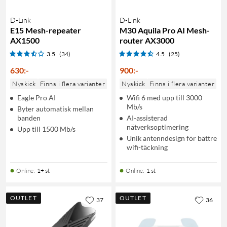
D-Link
D-Link
E15 Mesh-repeater
M30 Aquila Pro AI Mesh-
AX1500
router AX3000
3.5
(34)
4.5
(25)
630
:
-
900
:
-
Nyskick
Finns i flera varianter
Nyskick
Finns i flera varianter
Eagle Pro AI
Wifi 6 med upp till 3000
Mb/s
Byter automatisk mellan
banden
AI-assisterad
nätverksoptimering
Upp till 1500 Mb/s
Unik antenndesign för bättre
wifi-täckning
Online
:
1+ st
Online
:
1 st
OUTLET
OUTLET
37
36