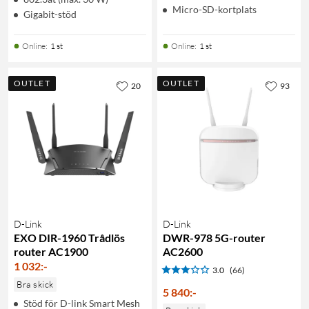
Micro-SD-kortplats
Gigabit-stöd
Online
:
1 st
Online
:
1 st
OUTLET
OUTLET
20
93
D-Link
D-Link
EXO DIR-1960 Trådlös
DWR-978 5G-router
router AC1900
AC2600
1 032
:
-
3.0
(66)
Bra skick
5 840
:
-
Stöd för D-link Smart Mesh