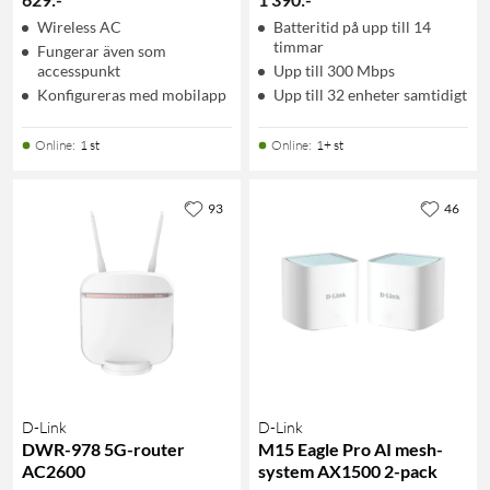
Wireless AC
Batteritid på upp till 14
timmar
Fungerar även som
accesspunkt
Upp till 300 Mbps
Konfigureras med mobilapp
Upp till 32 enheter samtidigt
Online
:
1 st
Online
:
1+ st
93
46
D-Link
D-Link
DWR-978 5G-router
M15 Eagle Pro AI mesh-
AC2600
system AX1500 2-pack