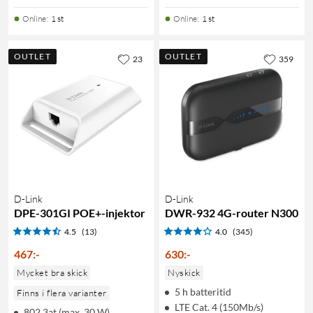
Online
:
1 st
Online
:
1 st
OUTLET
OUTLET
23
359
D-Link
D-Link
DPE-301GI POE+-injektor
DWR-932 4G-router N300
4.5
(13)
4.0
(345)
467
:
-
630
:
-
Mycket bra skick
Nyskick
5 h batteritid
Finns i flera varianter
LTE Cat. 4 (150Mb/s)
802.3at (max. 30 W)