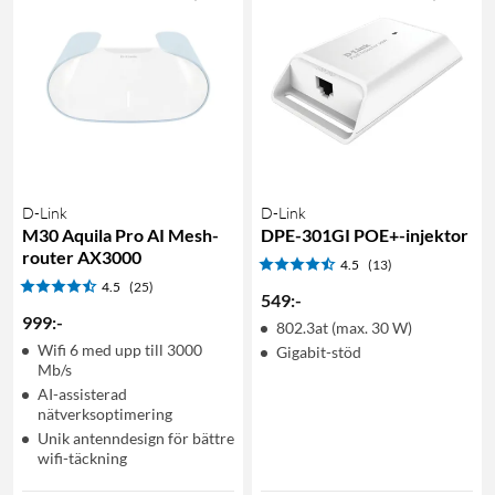
D-Link
D-Link
M30 Aquila Pro AI Mesh-
DPE-301GI POE+-injektor
router AX3000
4.5
(13)
4.5
(25)
549
:
-
999
:
-
802.3at (max. 30 W)
Wifi 6 med upp till 3000
Gigabit-stöd
Mb/s
AI-assisterad
nätverksoptimering
Unik antenndesign för bättre
wifi-täckning