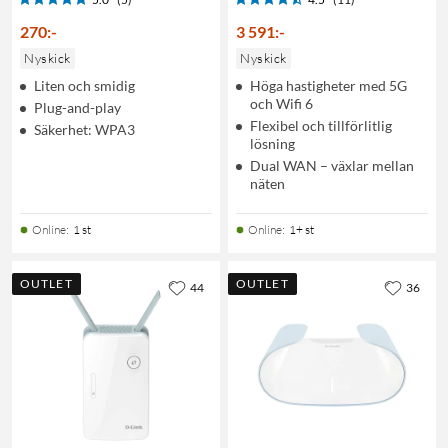
270
:
-
3 591
:
-
Nyskick
Nyskick
Liten och smidig
Höga hastigheter med 5G
och Wifi 6
Plug-and-play
Flexibel och tillförlitlig
Säkerhet: WPA3
lösning
Dual WAN – växlar mellan
näten
Online
:
1 st
Online
:
1+ st
OUTLET
OUTLET
44
36