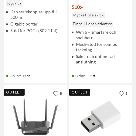
Nyskick
510
:
-
Kan seriekopplas upp till
Mycket bra skick
500 m
Gigabit-portar
Finns i flera varianter
Stöd för POE+ (802.11at)
Wifi 6 – smartare och
snabbare
Mesh-stöd för sömlös
täckning
Säker och optimerad
anslutning
Online
:
1+ st
Online
:
1+ st
OUTLET
OUTLET
8
3