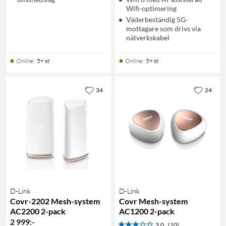
Wifi-optimering
Väderbeständig 5G-
mottagare som drivs via
nätverkskabel
Online
:
5+ st
Online
:
5+ st
34
24
D-Link
D-Link
Covr-2202 Mesh-system
Covr Mesh-system
AC2200 2-pack
AC1200 2-pack
2 999
:
-
3.0
(10)