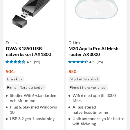
D-Link
D-Link
DWA-X1850 USB-
M30 Aquila Pro AI Mesh-
nätverkskort AX1800
router AX3000
4.5
(55)
4.5
(25)
504
:
-
850
:
-
Bra skick
Mycket bra skick
Finns i flera varianter
Finns i flera varianter
Stödjer Wifi 6-standarden
Wifi 6 med upp till 3000
och Mu-mimo
Mb/s
Plug & play med Windows
AI-assisterad
10
nätverksoptimering
USB 3.2 gen 1-anslutning
Unik antenndesign för bättre
wifi-täckning