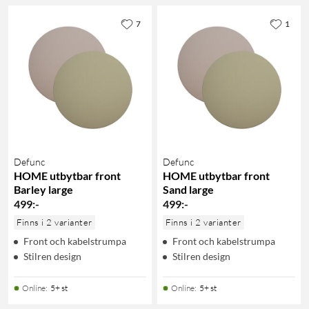
7
1
Defunc
Defunc
HOME utbytbar front
HOME utbytbar front
Barley large
Sand large
499
:
-
499
:
-
Finns i 2 varianter
Finns i 2 varianter
Front och kabelstrumpa
Front och kabelstrumpa
Stilren design
Stilren design
Online
:
5+ st
Online
:
5+ st