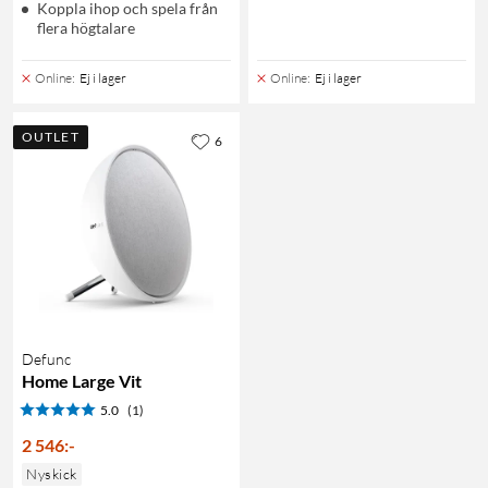
Koppla ihop och spela från
flera högtalare
Online
:
Ej i lager
Online
:
Ej i lager
OUTLET
6
Defunc
Home Large Vit
5.0
(1)
2 546
:
-
Nyskick