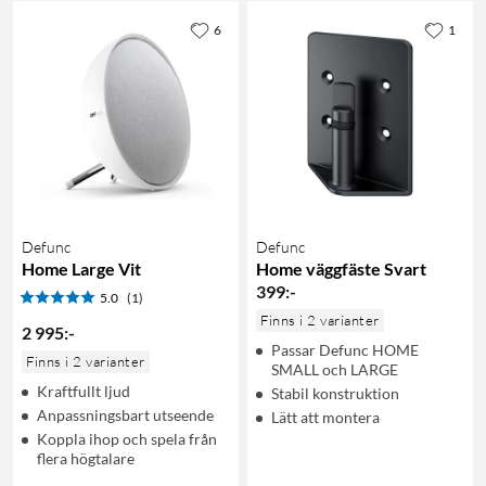
6
1
Defunc
Defunc
Home Large Vit
Home väggfäste Svart
399
:
-
5.0
(1)
Finns i 2 varianter
2 995
:
-
Passar Defunc HOME
Finns i 2 varianter
SMALL och LARGE
Kraftfullt ljud
Stabil konstruktion
Anpassningsbart utseende
Lätt att montera
Koppla ihop och spela från
flera högtalare