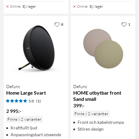
Online
:
Ej i lager
Online
:
Ej i lager
8
1
Defunc
Defunc
Home Large Svart
HOME utbytbar front
Sand small
5.0
(1)
399
:
-
2 995
:
-
Finns i 2 varianter
Finns i 2 varianter
Front och kabelstrumpa
Kraftfullt ljud
Stilren design
Anpassningsbart utseende