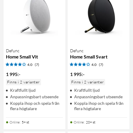
Defunc
Defunc
Home Small Vit
Home Small Svart
4.0
(7)
4.0
(7)
1 995
:
-
1 995
:
-
Finns i 2 varianter
Finns i 2 varianter
Kraftfullt ljud
Kraftfullt ljud
Anpassningsbart utseende
Anpassningsbart utseende
Koppla ihop och spela från
Koppla ihop och spela från
flera högtalare
flera högtalare
Online
:
5+ st
Online
:
20+ st