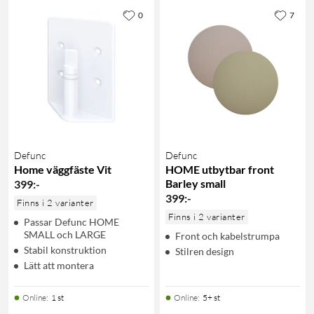
0
7
Defunc
Defunc
Home väggfäste Vit
HOME utbytbar front
Barley small
399
:
-
399
:
-
Finns i 2 varianter
Finns i 2 varianter
Passar Defunc HOME
SMALL och LARGE
Front och kabelstrumpa
Stabil konstruktion
Stilren design
Lätt att montera
Online
:
1 st
Online
:
5+ st