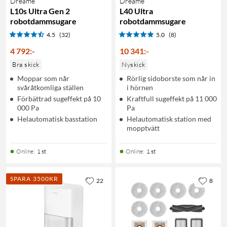
Dreame
Dreame
L10s Ultra Gen 2
L40 Ultra
robotdammsugare
robotdammsugare
4.5
(32)
5.0
(8)
4 792
:
-
10 341
:
-
Bra skick
Nyskick
Moppar som når
Rörlig sidoborste som når in
svåråtkomliga ställen
i hörnen
Förbättrad sugeffekt på 10
Kraftfull sugeffekt på 11 000
000 Pa
Pa
Helautomatisk basstation
Helautomatisk station med
mopptvätt
Online
:
1 st
Online
:
1 st
SPARA 3500KR
22
8