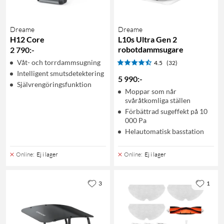
Dreame
Dreame
H12 Core
L10s Ultra Gen 2
robotdammsugare
2 790
:
-
Våt- och torrdammsugning
4.5
(32)
Intelligent smutsdetektering
5 990
:
-
Självrengöringsfunktion
Moppar som når
svåråtkomliga ställen
Förbättrad sugeffekt på 10
000 Pa
Helautomatisk basstation
Online
:
Ej i lager
Online
:
Ej i lager
3
1