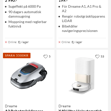
2 990
:
-
199
:
-
Sugeffekt på 6000 Pa
För Dreame A1, A1 Pro &
A2
90 dagars automatisk
dammsugning
Rengör robotgräsklipparens
LiDAR
Moppning med reglerbar
fuktnivå
Bibehåller
navigeringsprecisionen
Online
:
Ej i lager
Online
:
Ej i lager
SPARA 5500KR
5
53
Dreame
Dreame
A2 Robotgräsklippare
X40 Ultra Helautomatisk