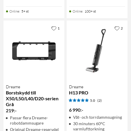
Online
:
5+ st
Online
:
100+ st
1
2
Dreame
Dreame
Borstskydd till
H13 PRO
X50/L50/L40/D20-serien
5.0
(2)
Grå
6 990
:
-
219
:
-
Våt- och torrdammsugning
Passar flera Dreame-
robotdammsugare
30 minuters 60°C
varmlufttorkning
Original Dreame-reservdel