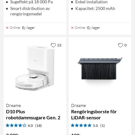
Sugeffekt på 18 000 Pa
Enkel installation
Smart distribution av
Kapacitet: 2500 mAh
rengöringsmedel
Online
:
Ej i lager
Online
:
Ej i lager
22
0
Dreame
Dreame
D10 Plus
Rengöringsborste för
robotdammsugare Gen. 2
LiDAR-sensor
4.0
(18)
5.0
(1)