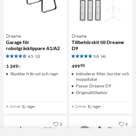
Dreame
Dreame
Garage för
Tillbehörskit till Dreame
robotgräsklippare A1/A2
D9
4.5
(2)
5.0
(4)
90
1 349
:
-
499
Skyddar från sol och regn
Inkluderar filter, borstar och
moppdukar
Passar Dreame D9
Originaltillbehör
Online
:
Ej i lager
Online
:
Ej i lager
2
2