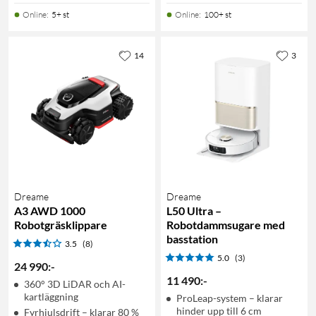
Online
:
5+ st
Online
:
100+ st
14
3
Dreame
Dreame
A3 AWD 1000
L50 Ultra –
Robotgräsklippare
Robotdammsugare med
basstation
3.5
(8)
5.0
(3)
24 990
:
-
11 490
:
-
360° 3D LiDAR och AI-
kartläggning
ProLeap-system – klarar
hinder upp till 6 cm
Fyrhjulsdrift – klarar 80 %