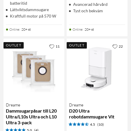
batteritid
Avancerad hårvård
Lättviktsdammsugare
Tyst och bekväm
Kraftfull motor på 570 W
Online
:
20+ st
Online
:
20+ st
OUTLET
OUTLET
11
22
Dreame
Dreame
Dammsugarpåsar till L20
D20 Ultra
Ultra/L10s Ultra och L10
robotdammsugare Vit
Ultra 3-pack
4.5
(10)
5.0
(4)