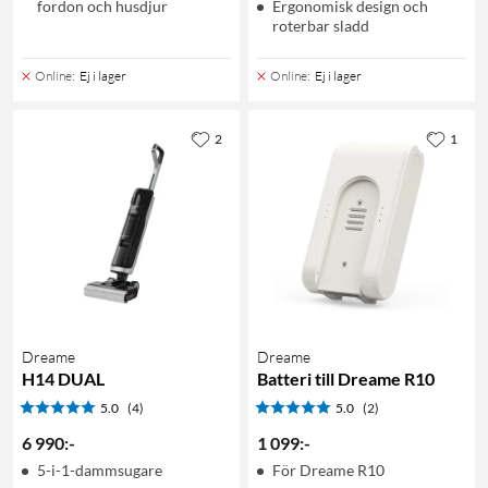
fordon och husdjur
Ergonomisk design och
roterbar sladd
Online
:
Ej i lager
Online
:
Ej i lager
2
1
Dreame
Dreame
H14 DUAL
Batteri till Dreame R10
5.0
(4)
5.0
(2)
6 990
:
-
1 099
:
-
5-i-1-dammsugare
För Dreame R10