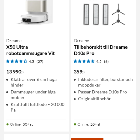
Dreame
Dreame
X50 Ultra
Tillbehörskit till Dreame
robotdammsugare Vit
D10s Pro
4.5
(27)
4.5
(6)
13 990
:
-
359
:
-
Klättrar över 6 cm höga
Inkluderar filter, borstar och
hinder
moppdukar
Dammsuger under låga
Passar Dreame D10s Pro
möbler
Originaltillbehör
Kraftfullt luftflöde – 20 000
Pa
Online
:
50+ st
Online
:
20+ st