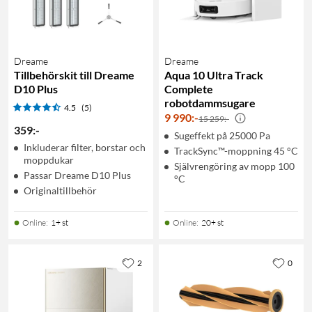
Dreame
Dreame
Tillbehörskit till Dreame
Aqua 10 Ultra Track
D10 Plus
Complete
robotdammsugare
4.5
(5)
9 990
:
-
15 259:-
359
:
-
Sugeffekt på 25000 Pa
Inkluderar filter, borstar och
TrackSync™-moppning 45 °C
moppdukar
Självrengöring av mopp 100
Passar Dreame D10 Plus
°C
Originaltillbehör
Online
:
1+ st
Online
:
20+ st
2
0