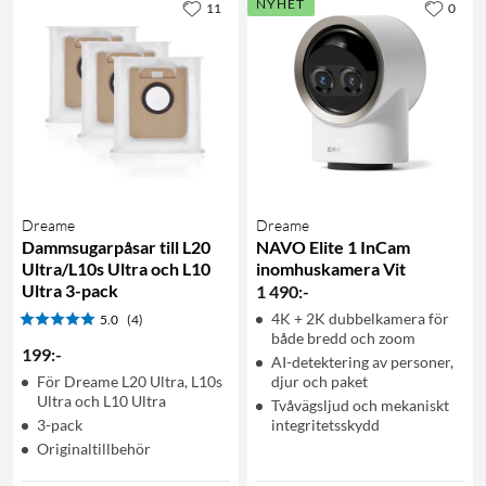
NYHET
11
0
Dreame
Dreame
Dammsugarpåsar till L20
NAVO Elite 1 InCam
Ultra/L10s Ultra och L10
inomhuskamera Vit
Ultra 3-pack
1 490
:
-
4K + 2K dubbelkamera för
5.0
(4)
både bredd och zoom
199
:
-
AI-detektering av personer,
För Dreame L20 Ultra, L10s
djur och paket
Ultra och L10 Ultra
Tvåvägsljud och mekaniskt
3-pack
integritetsskydd
Originaltillbehör