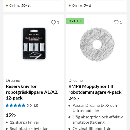
Online
:
50+ st
Online
:
5+ st
NYHET
3
1
Dreame
Dreame
Reservkniv för
RMP8 Moppdynor till
robotgräsklippare A1/A2,
robotdammsugare 4-pack
12-pack
249
:
-
Passar Dreame L-, X- och
5.0
(2)
Ultra-modeller
159
:
-
Hög absorption och effektiv
12 skarpa knivar
smutsborttagning
Snabbfäste – byt utan
Originaltillbehör från