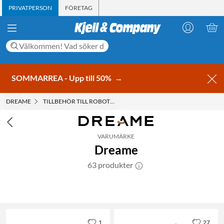
PRIVATPERSON
FÖRETAG
SOMMARREA - Upp till 50%
→
DREAME
TILLBEHÖR TILL ROBOTDAMMSUGARE
VARUMÄRKE
Dreame
63 produkter
1
27