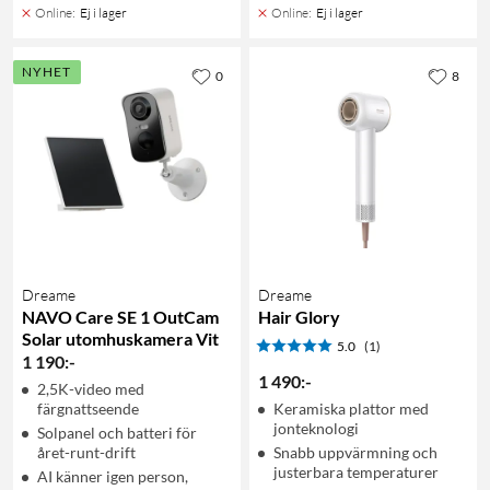
Online
:
Ej i lager
Online
:
Ej i lager
NYHET
0
8
Dreame
Dreame
NAVO Care SE 1 OutCam
Hair Glory
Solar utomhuskamera Vit
5.0
(1)
1 190
:
-
1 490
:
-
2,5K-video med
färgnattseende
Keramiska plattor med
jonteknologi
Solpanel och batteri för
året-runt-drift
Snabb uppvärmning och
justerbara temperaturer
AI känner igen person,