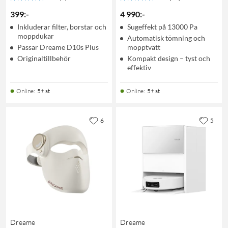
399
:
-
4 990
:
-
Inkluderar filter, borstar och
Sugeffekt på 13000 Pa
moppdukar
Automatisk tömning och
Passar Dreame D10s Plus
mopptvätt
Originaltillbehör
Kompakt design – tyst och
effektiv
Online
:
5+ st
Online
:
5+ st
6
5
Dreame
Dreame