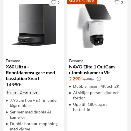
SPARA 500KR
5
3
Dreame
Dreame
X60 Ultra –
NAVO Elite 1 OutCam
Robotdammsugare med
utomhuskamera Vit
basstation Svart
2 290
:
-
2 790:-
14 990
:
-
Dubbla linser i 4K och 2K
Finns i 2 varianter
AI skiljer person, djur och
fordon
7,95 cm hög – når in under
Upp till 180 dagars
låga möbler
batteritid
Ser mer med dubbla AI-
kameror
Dubbla borstar, moppning
med värme