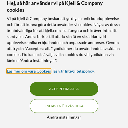
Hej, så här använder vi på Kjell & Company
cookies
Vi på Kjell & Company önskar att ge dig en unik kundupplevelse
och för att kunna göra detta använder vi cookies. Några av dessa
är nödvändiga för att kjell.com ska fungera och kräver inte ditt
samtycke. Andra bidrar till att du ska få en skräddarsydd
upplevelse, unika erbjudanden och anpassade annonser. Genom
Dreame
Dreame
att trycka "Acceptera alla" godkänner du användandet av sådana
Tillbehörskit till Dreame
Tillbehörskit till Dreame
cookies. Du kan också välja vilka cookies du vill godkänna via
D9 Max Black
L10s Pro
länken "Ändra inställningar".
359
:
-
5.0
(1)
Inkluderar filter, borstar och
Läs mer om våra Cookies
,
läs vår Integritetspolicy
.
359
:
-
moppdukar
Inkluderar filter, borstar och
Passar Dreame L10s Pro
moppdukar
Originaltillbehör
ACCEPTERA ALLA
Passar Dreame D9 Max
Black
Originaltillbehör
ENDAST NÖDVÄNDIGA
Filter
Ändra inställningar
Online
:
Ej i lager
Online
:
Ej i lager