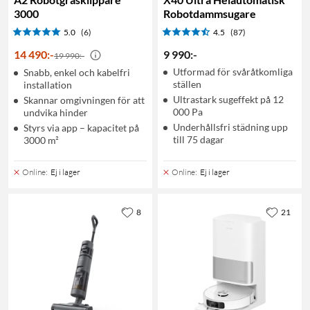
3000
Robotdammsugare
5.0
(6)
4.5
(87)
14 490
:
-
9 990
:
-
19 990:-
Utformad för svåråtkomliga
Snabb, enkel och kabelfri
ställen
installation
Ultrastark sugeffekt på 12
Skannar omgivningen för att
000 Pa
undvika hinder
Underhållsfri städning upp
Styrs via app – kapacitet på
till 75 dagar
3000 m²
Online
:
Ej i lager
Online
:
Ej i lager
8
21