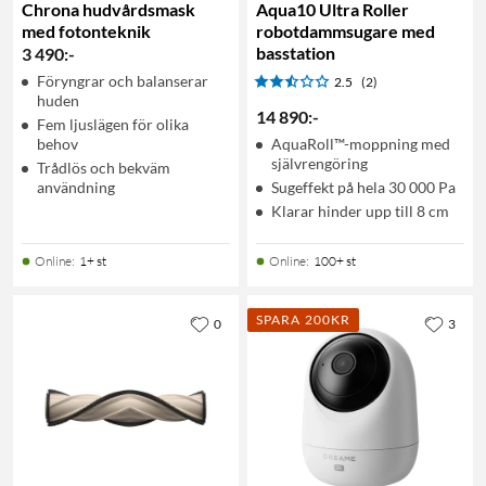
Chrona hudvårdsmask
Aqua10 Ultra Roller
med fotonteknik
robotdammsugare med
basstation
3 490
:
-
Föryngrar och balanserar
2.5
(2)
huden
14 890
:
-
Fem ljuslägen för olika
behov
AquaRoll™-moppning med
självrengöring
Trådlös och bekväm
användning
Sugeffekt på hela 30 000 Pa
Klarar hinder upp till 8 cm
Online
:
1+ st
Online
:
100+ st
SPARA 200KR
0
3