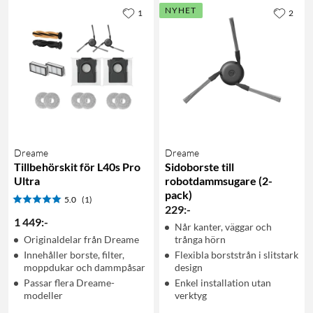
NYHET
1
2
Dreame
Dreame
Tillbehörskit för L40s Pro
Sidoborste till
Ultra
robotdammsugare (2-
pack)
5.0
(1)
229
:
-
1 449
:
-
Når kanter, väggar och
Originaldelar från Dreame
trånga hörn
Innehåller borste, filter,
Flexibla borststrån i slitstark
moppdukar och dammpåsar
design
Passar flera Dreame-
Enkel installation utan
modeller
verktyg