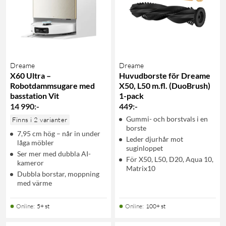
Dreame
Dreame
X60 Ultra –
Huvudborste för Dreame
Robotdammsugare med
X50, L50 m.fl. (DuoBrush)
basstation Vit
1-pack
14 990
:
-
449
:
-
Gummi- och borstvals i en
Finns i 2 varianter
borste
7,95 cm hög – når in under
Leder djurhår mot
låga möbler
suginloppet
Ser mer med dubbla AI-
För X50, L50, D20, Aqua 10,
kameror
Matrix10
Dubbla borstar, moppning
med värme
Online
:
5+ st
Online
:
100+ st