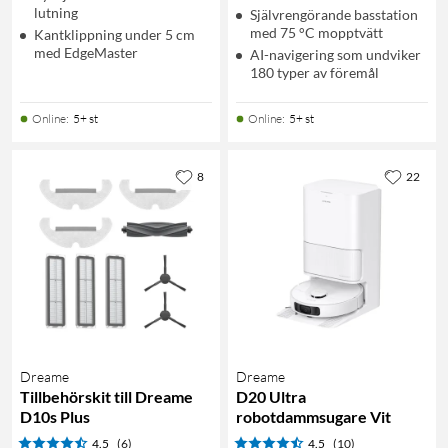
lutning
Självrengörande basstation
med 75 °C mopptvätt
Kantklippning under 5 cm
med EdgeMaster
AI-navigering som undviker
180 typer av föremål
Online
:
5+ st
Online
:
5+ st
8
22
Dreame
Dreame
Tillbehörskit till Dreame
D20 Ultra
D10s Plus
robotdammsugare Vit
4.5
(6)
4.5
(10)