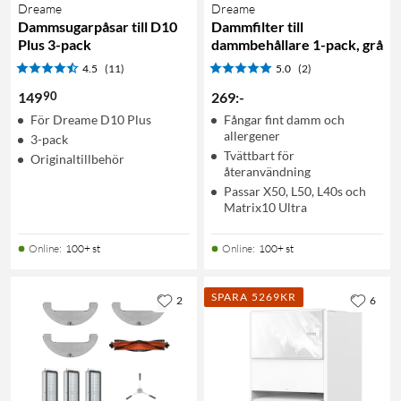
Dreame
Dreame
Dammsugarpåsar till D10
Dammfilter till
Plus 3-pack
dammbehållare 1-pack, grå
4.5
(11)
5.0
(2)
90
149
269
:
-
För Dreame D10 Plus
Fångar fint damm och
allergener
3-pack
Tvättbart för
Originaltillbehör
återanvändning
Passar X50, L50, L40s och
Matrix10 Ultra
Online
:
100+ st
Online
:
100+ st
SPARA 5269KR
2
6