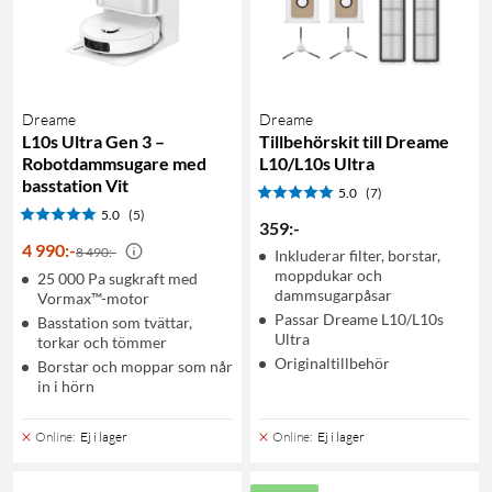
Dreame
Dreame
L10s Ultra Gen 3 –
Tillbehörskit till Dreame
Robotdammsugare med
L10/L10s Ultra
basstation Vit
5.0
(7)
5.0
(5)
359
:
-
4 990
:
-
8 490:-
Inkluderar filter, borstar,
moppdukar och
25 000 Pa sugkraft med
dammsugarpåsar
Vormax™-motor
Passar Dreame L10/L10s
Basstation som tvättar,
Ultra
torkar och tömmer
Originaltillbehör
Borstar och moppar som når
in i hörn
Online
:
Ej i lager
Online
:
Ej i lager