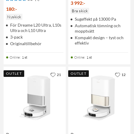
3 992
:
-
180
:
-
Bra skick
Nyskick
Sugeffekt på 13000 Pa
För Dreame L20 Ultra, L10s
Automatisk tömning och
Ultra och L10 Ultra
mopptvätt
3-pack
Kompakt design – tyst och
effektiv
Originaltillbehör
Online
:
1 st
Online
:
1 st
OUTLET
OUTLET
21
12