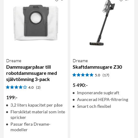
Dreame
Dreame
Dammsugarpåsar till
Skaftdammsugare Z30
robotdammsugare med
5.0
(17)
självtömning 3-pack
5 490
:
-
4.0
(2)
Imponerande sugkraft
199
:
-
Avancerad HEPA-filtrering
3,2 liters kapacitet per påse
Smart och flexibel
Flerskiktat material som inte
spricker
Passar flera Dreame-
modeller