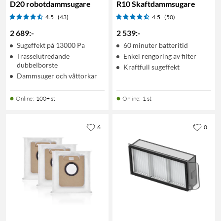
D20 robotdammsugare
R10 Skaftdammsugare
4.5
(43)
4.5
(50)
2 689
:
-
2 539
:
-
Sugeffekt på 13000 Pa
60 minuter batteritid
Trasselutredande
Enkel rengöring av filter
dubbelborste
Kraftfull sugeffekt
Dammsuger och våttorkar
Online
:
100+ st
Online
:
1 st
6
0