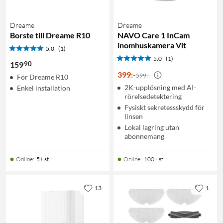
Dreame
Dreame
Borste till Dreame R10
NAVO Care 1 InCam
inomhuskamera Vit
5.0
(1)
5.0
(1)
90
159
399
:
-
599:-
För Dreame R10
2K-upplösning med AI-
Enkel installation
rörelsedetektering
Fysiskt sekretessskydd för
linsen
Lokal lagring utan
abonnemang
Online
:
5+ st
Online
:
100+ st
13
1