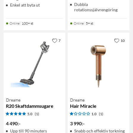
Dubbla
Enkel att byta ut
rotationssjälvrengöring
Online
:
100+ st
Online
:
5+ st
7
10
Dreame
Dreame
R20 Skaftdammsugare
Hair Miracle
5.0
(1)
1.0
(1)
4 490
:
-
3 990
:
-
Upp till 90 minuters
Snabb och effektiv torkning