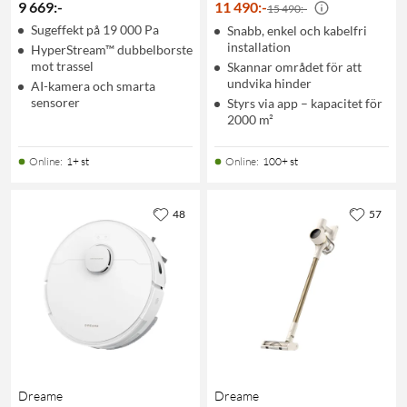
9 669
:
-
11 490
:
-
15 490:-
Sugeffekt på 19 000 Pa
Snabb, enkel och kabelfri
installation
HyperStream™ dubbelborste
mot trassel
Skannar området för att
undvika hinder
AI-kamera och smarta
sensorer
Styrs via app – kapacitet för
2000 m²
Online
:
1+ st
Online
:
100+ st
48
57
Dreame
Dreame