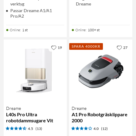
verktyg
Dreame
Passar Dreame A1/A1
Pro/A2
Online
:
1 st
Online
:
100+ st
SPARA 4000KR
19
27
Dreame
Dreame
L40s Pro Ultra
A1 Pro Robotgräsklippare
robotdammsugare Vit
2000
4.5
(13)
4.0
(12)