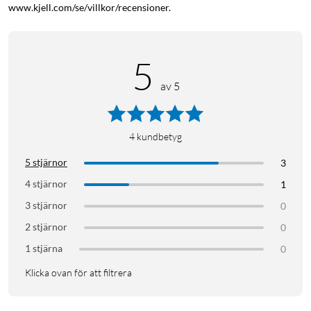
www.kjell.com/se/villkor/recensioner.
5
av 5
4
kundbetyg
5 stjärnor
3
4 stjärnor
1
3 stjärnor
0
2 stjärnor
0
1 stjärna
0
Klicka ovan för att filtrera