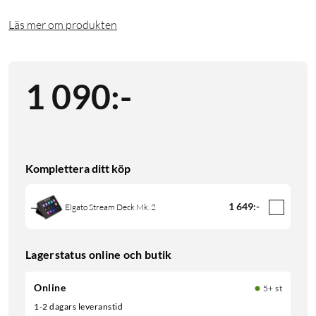
Läs mer om produkten
1 090
:
-
Komplettera ditt köp
1 649
:
-
Elgato Stream Deck Mk. 2
Lagerstatus online och butik
Online
5+ st
1-2 dagars leveranstid