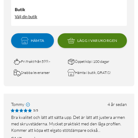
Butik
Välj din butik
HÄMTA
LÄGG I VARUKORGEN
Fri frakt från 599:-
Öppet köp i 100 dagar
Snabba leveranser
Hämta i butik, GRATIS!
Tommy
4 år sedan
5/5
Bra kvalitet och lätt att sätta upp. Det är lätt att justera armen
med skruvstäderna. Mycket praktiskt med den låga profilen.
Kommer att köpa ett elgato stötdämpare också...