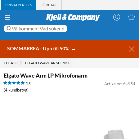
PRIVATPERSON
FÖRETAG
SOMMARREA - Upp till 50%
→
ELGATO
ELGATO WAVE ARM LP MIKROFONARM
Elgato Wave Arm LP Mikrofonarm
5.0
Artikelnr: 64954
(4 kundbetyg)