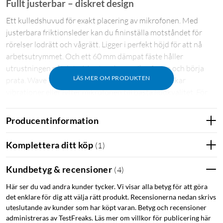
Fullt justerbar – diskret design
Ett kulledshuvud för exakt placering av mikrofonen. Med
justerbara friktionsleder kan du fininställa motståndet för
rörelser lodrätt och vågrätt. Ligger i perfekt höjd för att nå
arbetsutrymmet. Och ett 60 mm dämpat fäste håller
utrustningen på plats. Montera bara mikrofonen och börja
LÄS MER OM PRODUKTEN
prata. Wave Mic Arm LP frigör inte bara ytor, minskar
vibrationer eller lyfter mikrofonen till bästa ljudkvalitet. För
det åt sidan när du behöver arbetsutrymme. Sväng tillbaka det
när du ska sända. Oavsett vilket har du fritt synfält.
Producentinformation
Komplettera ditt köp
(
1
)
Räckvidd: 740 mm. Lägre armens höjd över skrivbord: 70 mm.
Övre armens höjd över skrivbord: 160 mm. Vågrät rotation:
Kundbetyg & recensioner
(
4
)
360 grader (fot och armbåge). Lodrät rotation: 90 grader
Här ser du vad andra kunder tycker. Vi visar alla betyg för att göra
uppåt / 60 grader nedåt (armbåge). Levereras med
det enklare för dig att välja rätt produkt. Recensionerna nedan skrivs
skrivbordsfäste för skivor upp till 60 mm, adaptrar samt
uteslutande av kunder som har köpt varan. Betyg och recensioner
verktyg.
administreras av TestFreaks. Läs mer om villkor för publicering här