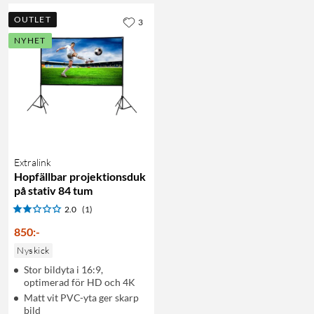
OUTLET
3
NYHET
Extralink
Hopfällbar projektionsduk
på stativ 84 tum
2.0
(1)
850
:
-
Nyskick
Stor bildyta i 16:9,
optimerad för HD och 4K
Matt vit PVC-yta ger skarp
bild