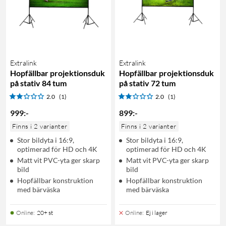
Extralink
Extralink
Hopfällbar projektionsduk
Hopfällbar projektionsduk
på stativ 84 tum
på stativ 72 tum
2.0
(1)
2.0
(1)
999
:
-
899
:
-
Finns i 2 varianter
Finns i 2 varianter
Stor bildyta i 16:9,
Stor bildyta i 16:9,
optimerad för HD och 4K
optimerad för HD och 4K
Matt vit PVC-yta ger skarp
Matt vit PVC-yta ger skarp
bild
bild
Hopfällbar konstruktion
Hopfällbar konstruktion
med bärväska
med bärväska
Online
:
20+ st
Online
:
Ej i lager