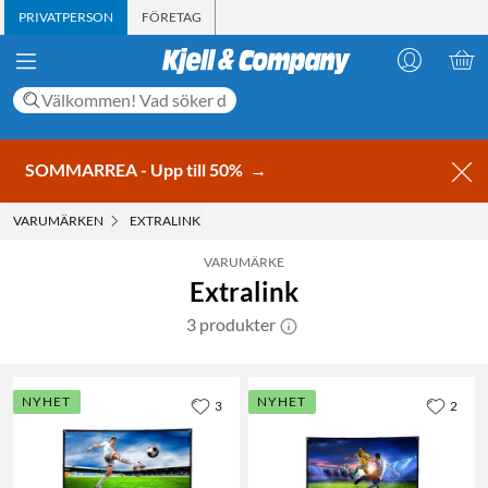
PRIVATPERSON
FÖRETAG
SOMMARREA - Upp till 50%
→
VARUMÄRKEN
EXTRALINK
VARUMÄRKE
Extralink
3 produkter
NYHET
NYHET
3
2