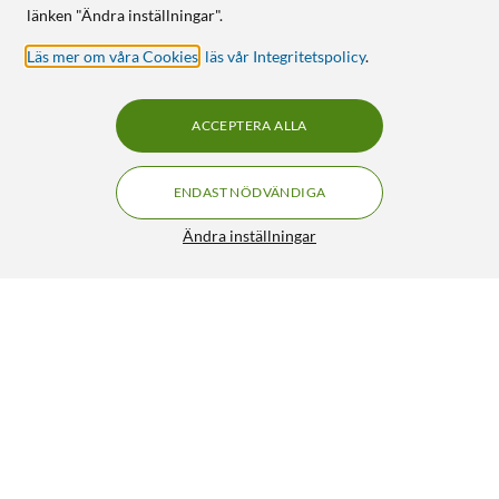
länken "Ändra inställningar".
Läs mer om våra Cookies
,
läs vår Integritetspolicy
.
ACCEPTERA ALLA
ENDAST NÖDVÄNDIGA
Ändra inställningar
Fitbit Charge 6 Aktivitetsarmband
FRI FRAKT
4/5
1 899:-
HÄMTA
LÄGG I VARUKORGEN