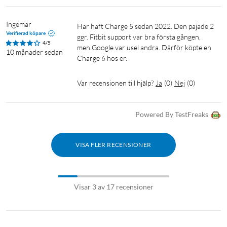
mättat med, eller innehåller, syre. Charge 6 gör det enkelt att
registrera din syremättnad så att du kan ha koll på viktiga
Ingemar
Har haft Charge 5 sedan 2022. Den pajade 2 
förändringar i välmåendet.
Verifierad köpare
ggr. Fitbit support var bra första gången, 
4/5
men Google var usel andra. Därför köpte en 
10 månader sedan
Registrering av hudtemperatur
Charge 6 hos er.
Mät hudtemperaturen varje natt för att se variationer från
Var recensionen till hjälp?
Ja
(
0
)
Nej
(
0
)
dina normalvärden som kan bero omgivningen, aktivitet, fas i
menscykeln och andra faktorer.
Powered By TestFreaks
Hälsovärden
Registrera syremättnad i blodet (SpO2) samt pulsvariation,
VISA FLER RECENSIONER
andningsfrekvens, förändringar i hudtemperatur och vilopuls
så att du kan få reda på när värdena ligger utanför dina
normalvärden.
Visar 3 av 17 recensioner