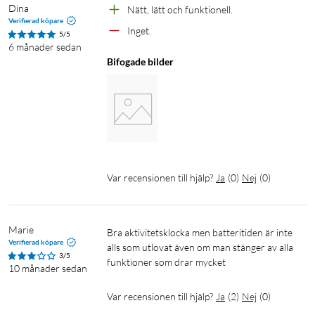
*Fungerar med de flesta telefoner som har Android 9.0 eller
Dina
Nätt, lätt och funktionell. 
senare, eller iOS 15 eller senare.
Verifierad köpare
Inget. 
5/5
6 månader sedan
Registrerar all daglig aktivitet
Bifogade bilder
Rör på dig så löser vi resten. Charge 6 registrerar steg, sträcka,
kaloriförbränning och Active Zone Minutes dygnet runt.
Var recensionen till hjälp?
Ja
(
0
)
Nej
(
0
)
Aviserar vid för hög eller låg puls
Lär känna din kropp bättre med våra funktioner för hjärthälsa
Marie
Bra aktivitetsklocka men batteritiden är inte 
– du kan känna dig trygg med varningar som meddelar dig när
Verifierad köpare
alls som utlovat även om man stänger av alla 
din puls ligger över eller under dina normala värden.
3/5
funktioner som drar mycket
10 månader sedan
Visar syremättnad (SpO2)
Var recensionen till hjälp?
Ja
(
2
)
Nej
(
0
)
Det här värdet anger procentandelen av ditt blod som är