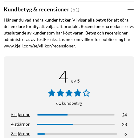
Kundbetyg & recensioner
(
61
)
6 månader Fitbit Premium ingår vid köp av Fitbit Charge 6.
Den kostnadsfria provperioden kan endast aktiveras
Här ser du vad andra kunder tycker. Vi visar alla betyg för att göra
det enklare för dig att välja rätt produkt. Recensionerna nedan skrivs
tillsammans med enheten. En giltig betalningsmetod krävs.
uteslutande av kunder som har köpt varan. Betyg och recensioner
Provperioden måste aktiveras inom 60 dagar efter att
administreras av TestFreaks. Läs mer om villkor för publicering här
enheten aktiverats. Endast för nya Premium-användare. Läs
www.kjell.com/se/villkor/recensioner.
mer om Fitbit Premium här:
Fitbit.com/premium
Pulsmätning dygnet runt
4
När du har koll på din puls under träningspasset kan du se om
av 5
du är i zonerna fettförbränning, kondition eller peak så att du
vet hur hårt du jobbar. Ju mer du kan pressa dig (inom rimliga
gränser) desto större blir fördelarna för ditt hjärta.
61
kundbetyg
5 stjärnor
24
4 stjärnor
28
3 stjärnor
6