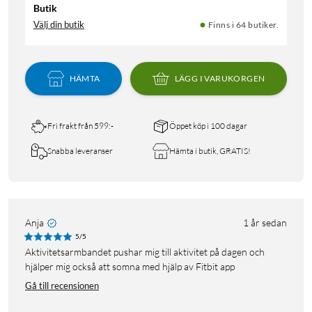
Butik
Välj din butik
Finns i 64 butiker.
HÄMTA
LÄGG I VARUKORGEN
Fri frakt från 599:-
Öppet köp i 100 dagar
Snabba leveranser
Hämta i butik, GRATIS!
Anja
1 år sedan
5/5
Aktivitetsarmbandet pushar mig till aktivitet på dagen och
hjälper mig också att somna med hjälp av Fitbit app
Gå till recensionen