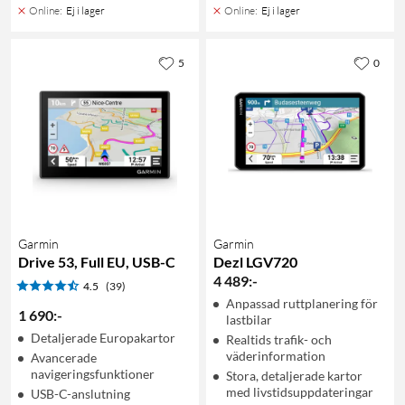
Online
:
Ej i lager
Online
:
Ej i lager
5
0
Garmin
Garmin
Drive 53, Full EU, USB-C
Dezl LGV720
4 489
:
-
4.5
(39)
Anpassad ruttplanering för
1 690
:
-
lastbilar
Detaljerade Europakartor
Realtids trafik- och
väderinformation
Avancerade
navigeringsfunktioner
Stora, detaljerade kartor
med livstidsuppdateringar
USB-C-anslutning