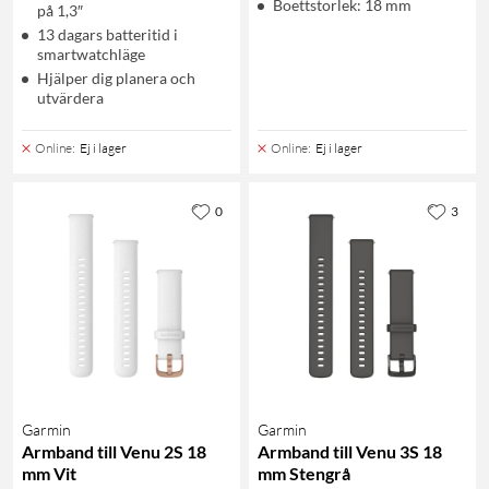
Boettstorlek: 18 mm
på 1,3″
13 dagars batteritid i
smartwatchläge
Hjälper dig planera och
utvärdera
Online
:
Ej i lager
Online
:
Ej i lager
0
3
Garmin
Garmin
Armband till Venu 2S 18
Armband till Venu 3S 18
mm Vit
mm Stengrå