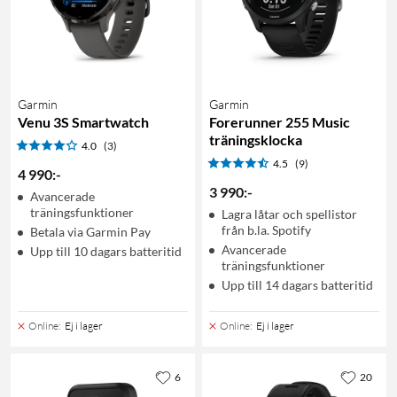
Garmin
Garmin
Venu 3S Smartwatch
Forerunner 255 Music
träningsklocka
4.0
(3)
4.5
(9)
4 990
:
-
3 990
:
-
Avancerade
träningsfunktioner
Lagra låtar och spellistor
från b.la. Spotify
Betala via Garmin Pay
Avancerade
Upp till 10 dagars batteritid
träningsfunktioner
Upp till 14 dagars batteritid
Online
:
Ej i lager
Online
:
Ej i lager
6
20