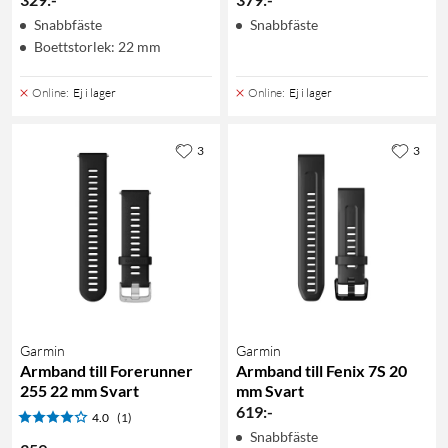
Snabbfäste
Snabbfäste
Boettstorlek: 22 mm
Online
:
Ej i lager
Online
:
Ej i lager
3
3
Garmin
Garmin
Armband till Forerunner
Armband till Fenix 7S 20
255 22 mm Svart
mm Svart
619
:
-
4.0
(1)
Snabbfäste