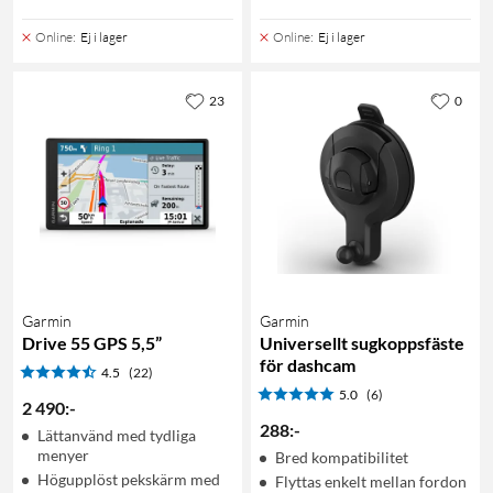
Online
:
Ej i lager
Online
:
Ej i lager
23
0
Garmin
Garmin
Drive 55 GPS 5,5”
Universellt sugkoppsfäste
för dashcam
4.5
(22)
5.0
(6)
2 490
:
-
288
:
-
Lättanvänd med tydliga
menyer
Bred kompatibilitet
Högupplöst pekskärm med
Flyttas enkelt mellan fordon