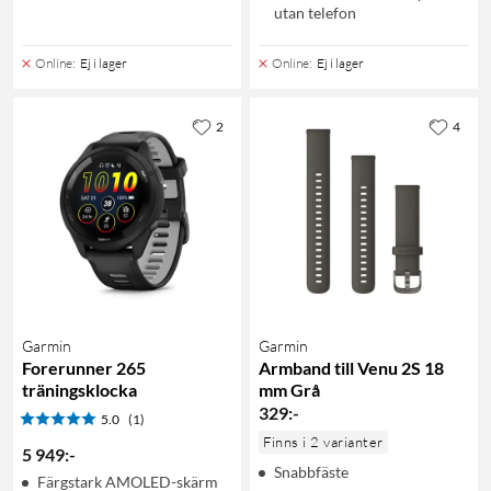
utan telefon
Online
:
Ej i lager
Online
:
Ej i lager
2
4
Garmin
Garmin
Forerunner 265
Armband till Venu 2S 18
träningsklocka
mm Grå
329
:
-
5.0
(1)
Finns i 2 varianter
5 949
:
-
Snabbfäste
Färgstark AMOLED-skärm