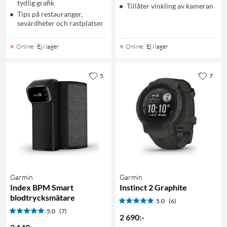
tydlig grafik
Tillåter vinkling av kameran
Tips på restauranger,
sevärdheter och rastplatser
Online
:
Ej i lager
Online
:
Ej i lager
5
7
Garmin
Garmin
Index BPM Smart
Instinct 2 Graphite
blodtrycksmätare
5.0
(6)
5.0
(7)
2 690
:
-