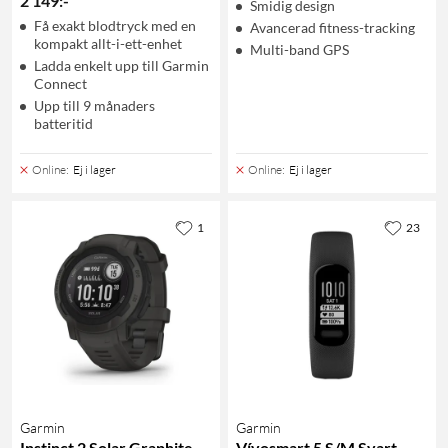
2 149
:
-
Smidig design
Få exakt blodtryck med en
Avancerad fitness-tracking
kompakt allt-i-ett-enhet
Multi-band GPS
Ladda enkelt upp till Garmin
Connect
Upp till 9 månaders
batteritid
Online
:
Ej i lager
Online
:
Ej i lager
1
23
Garmin
Garmin
Instinct 2 Solar Graphite
Vívosmart 5 S/M Svart