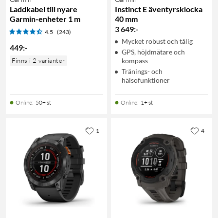
Laddkabel till nyare
Instinct E äventyrsklocka
Garmin-enheter 1 m
40 mm
3 649
:
-
4.5
(243)
Mycket robust och tålig
449
:
-
GPS, höjdmätare och
Finns i 2 varianter
kompass
Tränings- och
hälsofunktioner
Online
:
50+ st
Online
:
1+ st
1
4