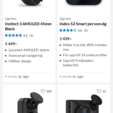
Garmin
Garmin
Instinct 3 AMOLED 45mm
Index S2 Smart personvåg
Black
4.0
(5)
5.0
(1)
1 439
:
-
5 449
:
-
Mäter b.la vikt, BMI, trender,
mm.
Ljusstark AMOLED-skärm
För upp till 16 unika profiler
Avancerad navigering
Upp till 9 månaders
Hållbar design
batteritid.
Online
:
Ej i lager
Online
:
Ej i lager
100
12