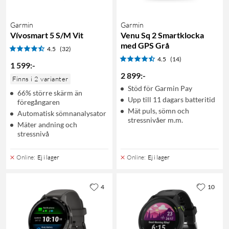
Garmin
Garmin
Vívosmart 5 S/M Vit
Venu Sq 2 Smartklocka
med GPS Grå
4.5
(32)
4.5
(14)
1 599
:
-
2 899
:
-
Finns i 2 varianter
Stöd för Garmin Pay
66% större skärm än
Upp till 11 dagars batteritid
föregångaren
Mät puls, sömn och
Automatisk sömnanalysator
stressnivåer m.m.
Mäter andning och
stressnivå
Online
:
Ej i lager
Online
:
Ej i lager
4
10