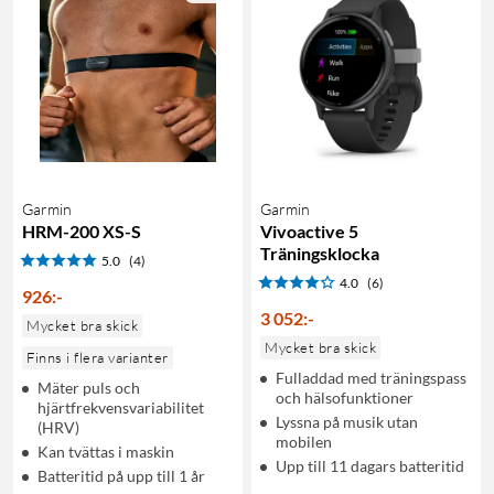
Garmin
Garmin
HRM-200 XS-S
Vivoactive 5
Träningsklocka
5.0
(4)
4.0
(6)
926
:
-
3 052
:
-
Mycket bra skick
Mycket bra skick
Finns i flera varianter
Fulladdad med träningspass
Mäter puls och
och hälsofunktioner
hjärtfrekvensvariabilitet
Lyssna på musik utan
(HRV)
mobilen
Kan tvättas i maskin
Upp till 11 dagars batteritid
Batteritid på upp till 1 år