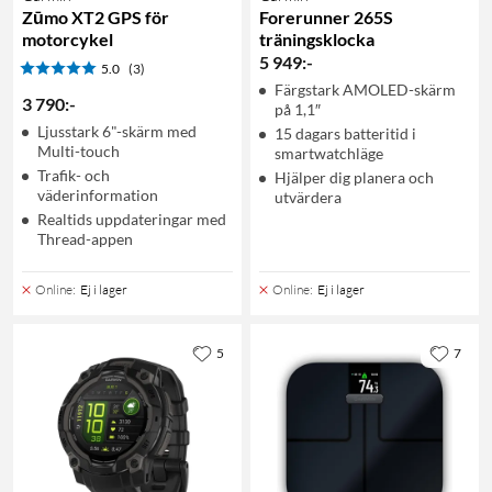
Zūmo XT2 GPS för
Forerunner 265S
motorcykel
träningsklocka
5 949
:
-
5.0
(3)
Färgstark AMOLED-skärm
3 790
:
-
på 1,1″
Ljusstark 6"-skärm med
15 dagars batteritid i
Multi-touch
smartwatchläge
Trafik- och
Hjälper dig planera och
väderinformation
utvärdera
Realtids uppdateringar med
Thread-appen
Online
:
Ej i lager
Online
:
Ej i lager
5
7