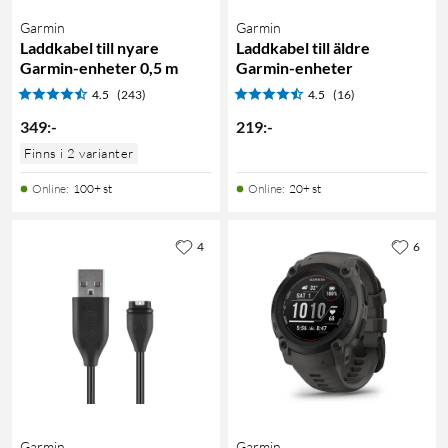
Garmin
Garmin
Laddkabel till nyare
Laddkabel till äldre
Garmin-enheter 0,5 m
Garmin-enheter
4.5
(243)
4.5
(16)
349
:
-
219
:
-
Finns i 2 varianter
Online
:
100+ st
Online
:
20+ st
4
6
Garmin
Garmin