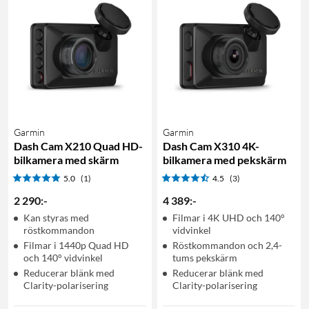
Garmin
Garmin
Dash Cam X210 Quad HD-
Dash Cam X310 4K-
bilkamera med skärm
bilkamera med pekskärm
5.0
(1)
4.5
(3)
2 290
:
-
4 389
:
-
Kan styras med
Filmar i 4K UHD och 140°
röstkommandon
vidvinkel
Filmar i 1440p Quad HD
Röstkommandon och 2,4-
och 140° vidvinkel
tums pekskärm
Reducerar blänk med
Reducerar blänk med
Clarity-polarisering
Clarity-polarisering