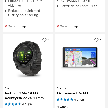
Kan tvättas i maskin
Filmar i Full HD i 140°
vidvinkel
Batteritid på upp till 1 år
Reducerar blänk med
Clarity-polarisering
Online
:
Ej i lager
Online
:
Ej i lager
2
6
Garmin
Garmin
Instinct 3 AMOLED
DriveSmart 76 EU
äventyrsklocka 50 mm
4.5
(28)
4.5
(3)
1 690
:
-