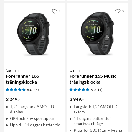
7
0
Garmin
Garmin
Forerunner 165
Forerunner 165 Music
träningsklocka
träningsklocka
5.0
(4)
5.0
(1)
3 349
:
-
3 949
:
-
1,2" Färgstark AMOLED-
Färgstark 1,2” AMOLED-
display
skärm
GPS och 25+ sportappar
11 dagars batteritid i
smartwatchläge
Upp till 11 dagars batteritid
Plats för 500 låtar – lyssna