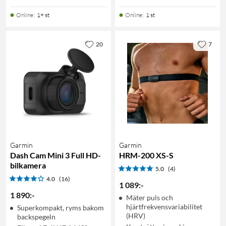
Online
:
1+ st
Online
:
1 st
20
7
Garmin
Garmin
Dash Cam Mini 3 Full HD-
HRM-200 XS-S
bilkamera
5.0
(4)
4.0
(16)
1 089
:
-
1 890
:
-
Mäter puls och
hjärtfrekvensvariabilitet
Superkompakt, ryms bakom
(HRV)
backspegeln