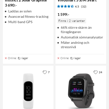
3 690
:
-
4.5
(32)
Laddas av solen
1 599
:
-
Avancerad fitness-tracking
Finns i 2 varianter
Multi-band GPS
66% större skärm än
föregångaren
Automatisk sömnanalysator
Mäter andning och
stressnivå
Online
:
Ej i lager
Online
:
Ej i lager
7
24