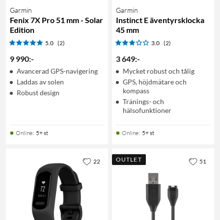
Garmin
Garmin
Fenix 7X Pro 51 mm - Solar
Instinct E äventyrsklocka
Edition
45 mm
5.0
(2)
3.0
(2)
9 990
:
-
3 649
:
-
Avancerad GPS-navigering
Mycket robust och tålig
Laddas av solen
GPS, höjdmätare och
kompass
Robust design
Tränings- och
hälsofunktioner
Online
:
5+ st
Online
:
5+ st
OUTLET
22
51