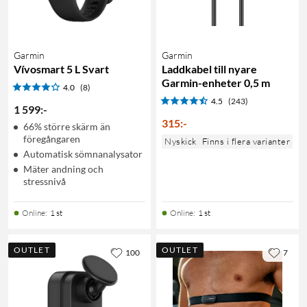
Garmin
Garmin
Vívosmart 5 L Svart
Laddkabel till nyare
Garmin-enheter 0,5 m
4.0
(8)
4.5
(243)
1 599
:
-
315
:
-
66% större skärm än
föregångaren
Nyskick
Finns i flera varianter
Automatisk sömnanalysator
Mäter andning och
stressnivå
Online
:
1 st
Online
:
1 st
OUTLET
OUTLET
100
7