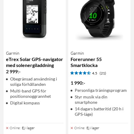
Garmin
Garmin
eTrex Solar GPS-navigator
Forerunner 55
med solenergiladdning
Smartklocka
2 999
:
-
4.5
(21)
Obegränsad användning i
1 990
:
-
soliga förhållanden
Personliga träningsprogram
Multi-band GPS för
positionsnoggrannhet
Styr musik via din
smartphone
Digital kompass
14 dagars batteritid (20 h i
GPS-läge)
Online
:
Ej i lager
Online
:
Ej i lager