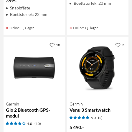
359
:
-
Boettstorlek: 20 mm
Snabbfäste
Boettstorlek: 22 mm
Online
:
Ej i lager
Online
:
Ej i lager
18
9
Garmin
Garmin
Glo 2 Bluetooth GPS-
Venu 3 Smartwatch
modul
5.0
(2)
4.0
(10)
5 490
:
-