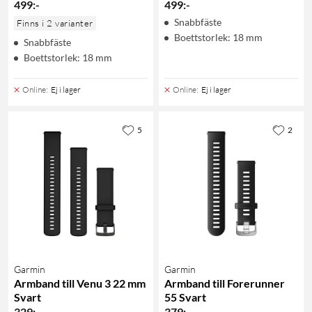
499
:
-
499
:
-
Snabbfäste
Finns i 2 varianter
Boettstorlek: 18 mm
Snabbfäste
Boettstorlek: 18 mm
Online
:
Ej i lager
Online
:
Ej i lager
5
2
Garmin
Garmin
Armband till Venu 3 22 mm
Armband till Forerunner
Svart
55 Svart
329
:
-
379
:
-