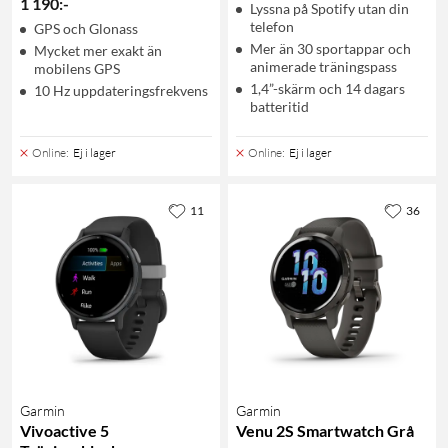
1 190
:
-
Lyssna på Spotify utan din
telefon
GPS och Glonass
Mer än 30 sportappar och
Mycket mer exakt än
animerade träningspass
mobilens GPS
1,4”-skärm och 14 dagars
10 Hz uppdateringsfrekvens
batteritid
Online
:
Ej i lager
Online
:
Ej i lager
11
36
Garmin
Garmin
Vivoactive 5
Venu 2S Smartwatch Grå