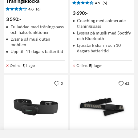
Träningsklocka
4.5
(5)
4.0
(6)
3 690
:
-
3 590
:
-
Coaching med animerade
träningspass
Fulladdad med träningspass
och hälsofunktioner
Lyssna på musik med Spotify
och Bluetooth
Lyssna på musik utan
mobilen
Ljusstark skärm och 10
dagars batteritid
Upp till 11 dagars batteritid
Online
:
Ej i lager
Online
:
Ej i lager
3
62