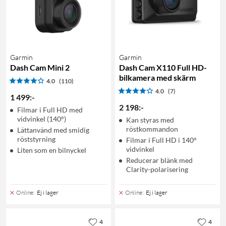
Garmin
Garmin
Dash Cam Mini 2
Dash Cam X110 Full HD-
bilkamera med skärm
4.0
(110)
4.0
(7)
1 499
:
-
2 198
:
-
Filmar i Full HD med
vidvinkel (140°)
Kan styras med
röstkommandon
Lättanvänd med smidig
röststyrning
Filmar i Full HD i 140°
vidvinkel
Liten som en bilnyckel
Reducerar blänk med
Clarity-polarisering
Online
:
Ej i lager
Online
:
Ej i lager
4
4