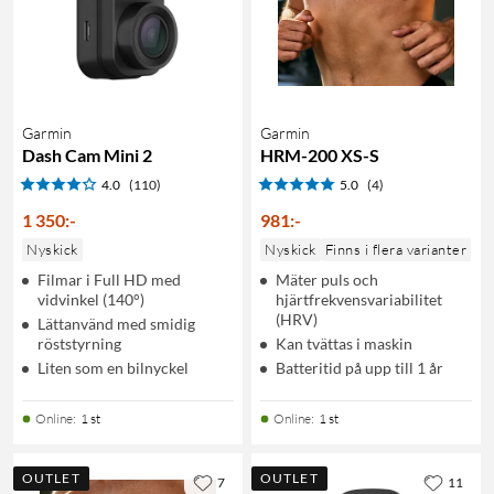
Garmin
Garmin
Dash Cam Mini 2
HRM-200 XS-S
4.0
(110)
5.0
(4)
1 350
:
-
981
:
-
Nyskick
Nyskick
Finns i flera varianter
Filmar i Full HD med
Mäter puls och
vidvinkel (140°)
hjärtfrekvensvariabilitet
(HRV)
Lättanvänd med smidig
röststyrning
Kan tvättas i maskin
Liten som en bilnyckel
Batteritid på upp till 1 år
Online
:
1 st
Online
:
1 st
OUTLET
OUTLET
7
11