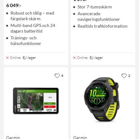
6 049
:
-
Stor 7-tumsskärm
Robust och tålig – med
Avancerade
färgstark skärm
navigeringsfunktioner
Multi-band GPS och 24
Realtids trafikinformation
dagars batteritid
Tränings- och
hälsofunktioner
Online
:
Ej i lager
Online
:
Ej i lager
4
2
Garmin
Garmin