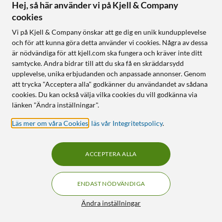
Hej, så här använder vi på Kjell & Company
Garmin
Garmin
cookies
HRM-Fit Pulsband för
HRM-Dual Pulsband med
Sport-BH
Ant+ och Bluetooth
Vi på Kjell & Company önskar att ge dig en unik kundupplevelse
1 899
:
-
och för att kunna göra detta använder vi cookies. Några av dessa
4.5
(84)
är nödvändiga för att kjell.com ska fungera och kräver inte ditt
Fästs direkt på sportbehåar
579
:
-
samtycke. Andra bidrar till att du ska få en skräddarsydd
Överför data till kompatibla
Designad för gymmet och
upplevelse, unika erbjudanden och anpassade annonser. Genom
enheter och appar
löprundan
att trycka "Acceptera alla" godkänner du användandet av sådana
Upp till 1 års batteritid
Ansluts till kompatibel
cookies. Du kan också välja vilka cookies du vill godkänna via
Garmin-klocka
länken "Ändra inställningar".
Tål även simturer (1 ATM)
Läs mer om våra Cookies
,
läs vår Integritetspolicy
.
Online
:
Ej i lager
Online
:
Ej i lager
ACCEPTERA ALLA
23
19
ENDAST NÖDVÄNDIGA
Filter
Ändra inställningar