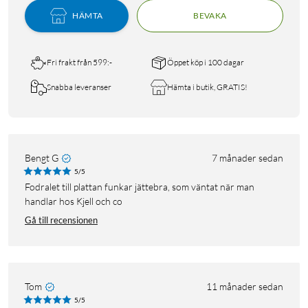
HÄMTA
BEVAKA
Fri frakt från 599:-
Öppet köp i 100 dagar
Snabba leveranser
Hämta i butik, GRATIS!
Bengt G
7 månader sedan
5/5
Fodralet till plattan funkar jättebra, som väntat när man
handlar hos Kjell och co
Gå till recensionen
Tom
11 månader sedan
5/5