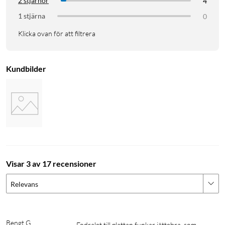
2 stjärnor
4
1 stjärna
0
Klicka ovan för att filtrera
Kundbilder
Visar 3 av 17 recensioner
Relevans
Bengt G
Fodralet till plattan funkar jättebra, som 