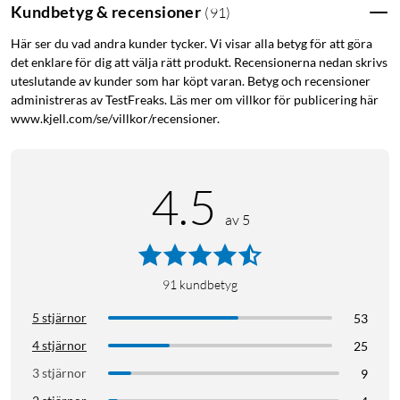
Kundbetyg & recensioner
(
91
)
Här ser du vad andra kunder tycker. Vi visar alla betyg för att göra
det enklare för dig att välja rätt produkt. Recensionerna nedan skrivs
uteslutande av kunder som har köpt varan. Betyg och recensioner
administreras av TestFreaks. Läs mer om villkor för publicering här
www.kjell.com/se/villkor/recensioner.
4.5
av 5
91
kundbetyg
5 stjärnor
53
4 stjärnor
25
3 stjärnor
9