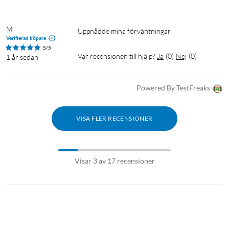
M
Uppnådde mina förväntningar
Verifierad köpare
5/5
Var recensionen till hjälp?
Ja
(
0
)
Nej
(
0
)
1 år sedan
Powered By TestFreaks
VISA FLER RECENSIONER
Visar 3 av 17 recensioner