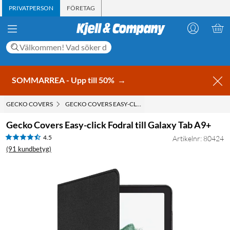
PRIVATPERSON
FÖRETAG
SOMMARREA - Upp till 50%
→
GECKO COVERS
GECKO COVERS EASY-CLICK FODRAL TILL GALAXY TAB A
Gecko Covers Easy-click Fodral till Galaxy Tab A9+
4.5
Artikelnr: 80424
(91 kundbetyg)