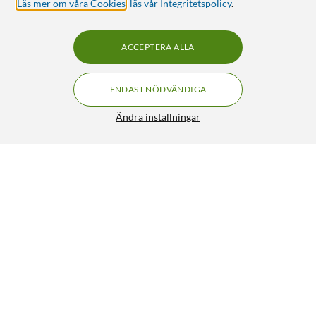
Läs mer om våra Cookies
,
läs vår Integritetspolicy
.
ACCEPTERA ALLA
ENDAST NÖDVÄNDIGA
Ändra inställningar
Gecko Covers Easy-click Fodral till Galaxy Tab A9+
399:90
4.5/5
HÄMTA
BEVAKA