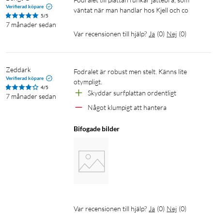
Verifierad köpare
väntat när man handlar hos Kjell och co 
5/5
7 månader sedan
Var recensionen till hjälp?
Ja
(
0
)
Nej
(
0
)
Zeddark
Fodralet är robust men stelt. Känns lite 
Verifierad köpare
otympligt.
4/5
Skyddar surfplattan ordentligt 
7 månader sedan
Något klumpigt att hantera
Bifogade bilder
Var recensionen till hjälp?
Ja
(
0
)
Nej
(
0
)