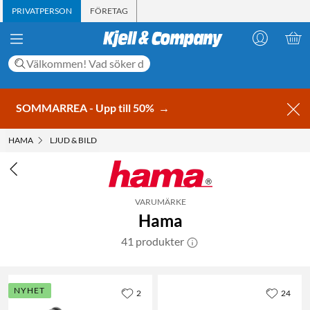
PRIVATPERSON
FÖRETAG
SOMMARREA - Upp till 50%
→
HAMA
LJUD & BILD
VARUMÄRKE
Hama
41 produkter
NYHET
2
24