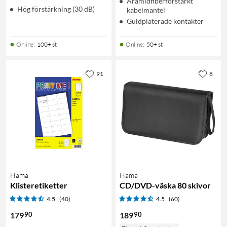
Aramidfiberförstärkt
Hög förstärkning (30 dB)
kabelmantel
Guldpläterade kontakter
Online
:
100+ st
Online
:
50+ st
91
8
Hama
Hama
Klisteretiketter
CD/DVD-väska 80 skivor
4.5
(40)
4.5
(60)
90
90
179
189