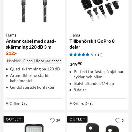
Hama
Hama
Antennkabel med quad-
Tillbehörskit GoPro 8
skärmning 120 dB 3 m
delar
212
:
-
5.0
(2)
Nyskick
Finns i flera varianter
90
349
Quad-skärmning på 120 dB
Perfekt för fäste på hjälmar,
Aramidfiberförstärkt
cyklar och bilar
kabelmantel
Självhäftande 3M-tejp
Guldpläterade kontakter
8 delar
Online
:
1 st
Online
:
5+ st
OUTLET
OUTLET
39
3