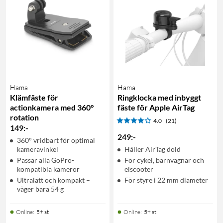
Hama
Hama
Klämfäste för
Ringklocka med inbyggt
actionkamera med 360°
fäste för Apple AirTag
rotation
4.0
(21)
149
:
-
249
:
-
360° vridbart för optimal
kameravinkel
Håller AirTag dold
Passar alla GoPro-
För cykel, barnvagnar och
kompatibla kameror
elscooter
Ultralätt och kompakt –
För styre i 22 mm diameter
väger bara 54 g
Online
:
5+ st
Online
:
5+ st