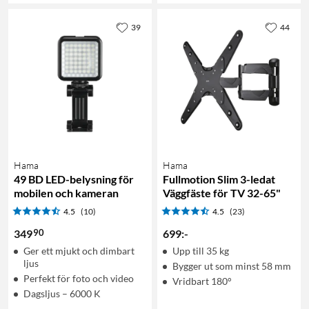
39
44
Hama
Hama
49 BD LED-belysning för
Fullmotion Slim 3-ledat
mobilen och kameran
Väggfäste för TV 32-65"
4.5
(10)
4.5
(23)
90
349
699
:
-
Ger ett mjukt och dimbart
Upp till 35 kg
ljus
Bygger ut som minst 58 mm
Perfekt för foto och video
Vridbart 180°
Dagsljus – 6000 K