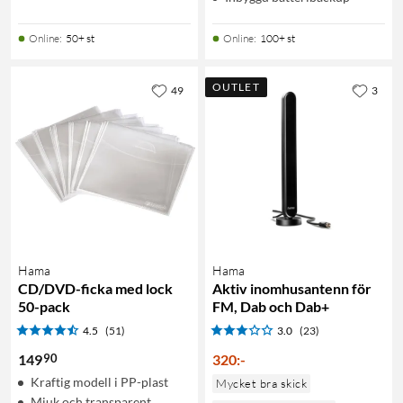
Online
:
50+ st
Online
:
100+ st
OUTLET
49
3
Hama
Hama
CD/DVD-ficka med lock
Aktiv inomhusantenn för
50-pack
FM, Dab och Dab+
4.5
(51)
3.0
(23)
90
149
320
:
-
Kraftig modell i PP-plast
Mycket bra skick
Mjuk och transparent