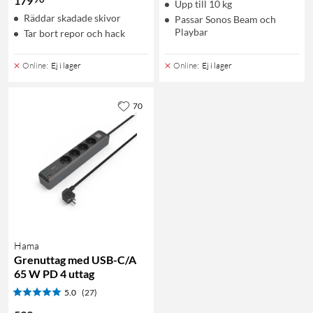
179
Upp till 10 kg
Räddar skadade skivor
Passar Sonos Beam och
Playbar
Tar bort repor och hack
Online
:
Ej i lager
Online
:
Ej i lager
70
Hama
Grenuttag med USB-C/A
65 W PD 4 uttag
5.0
(27)