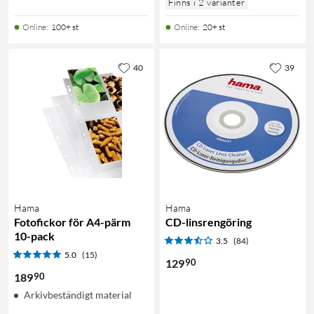
Finns i 2 varianter
Online
:
100+ st
Online
:
20+ st
40
39
Hama
Hama
Fotofickor för A4-pärm
CD-linsrengöring
10-pack
3.5
(84)
5.0
(15)
90
129
90
189
Arkivbeständigt material