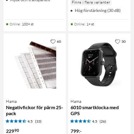
Finns i flera varianter
Hög förstärkning (30 dB)
Online
:
100+ st
Online
:
1+ st
60
30
Hama
Hama
Negativfickor för pärm 25-
6010 smartklocka med
pack
GPS
4.5
(33)
4.5
(26)
90
229
799
:
-