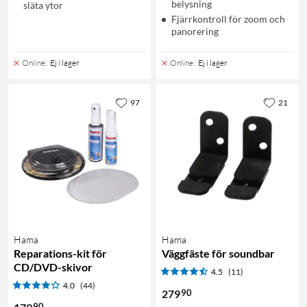
belysning
släta ytor
Fjärrkontroll för zoom och
panorering
Online
:
Ej i lager
Online
:
Ej i lager
97
21
Hama
Hama
Reparations-kit för
Väggfäste för soundbar
CD/DVD-skivor
4.5
(11)
4.0
(44)
90
279
90