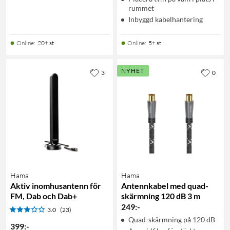
rummet
Inbyggd kabelhantering
Online
:
20+ st
Online
:
5+ st
NYHET
3
0
Hama
Hama
Aktiv inomhusantenn för
Antennkabel med quad-
FM, Dab och Dab+
skärmning 120 dB 3 m
249
:
-
3.0
(23)
Quad-skärmning på 120 dB
399
:
-