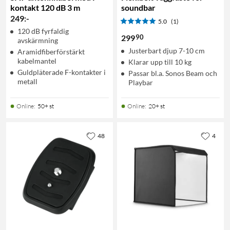
kontakt 120 dB 3 m
soundbar
249
:
-
5.0
(1)
120 dB fyrfaldig
90
299
avskärmning
Justerbart djup 7-10 cm
Aramidfiberförstärkt
kabelmantel
Klarar upp till 10 kg
Guldpläterade F-kontakter i
Passar bl.a. Sonos Beam och
metall
Playbar
Online
:
50+ st
Online
:
20+ st
48
4