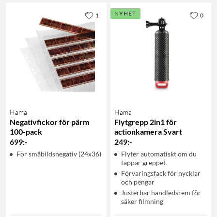
NYHET
1
0
Hama
Hama
Negativfickor för pärm
Flytgrepp 2in1 för
100-pack
actionkamera Svart
699
:
-
249
:
-
För småbildsnegativ (24x36)
Flyter automatiskt om du
tappar greppet
Förvaringsfack för nycklar
och pengar
Justerbar handledsrem för
säker filmning