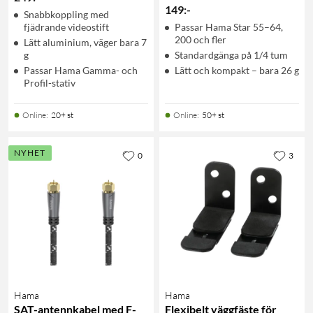
149
:
-
Snabbkoppling med
fjädrande videostift
Passar Hama Star 55–64,
200 och fler
Lätt aluminium, väger bara 7
g
Standardgänga på 1/4 tum
Passar Hama Gamma- och
Lätt och kompakt – bara 26 g
Profil-stativ
Online
:
20+ st
Online
:
50+ st
NYHET
0
3
Hama
Hama
SAT-antennkabel med F-
Flexibelt väggfäste för