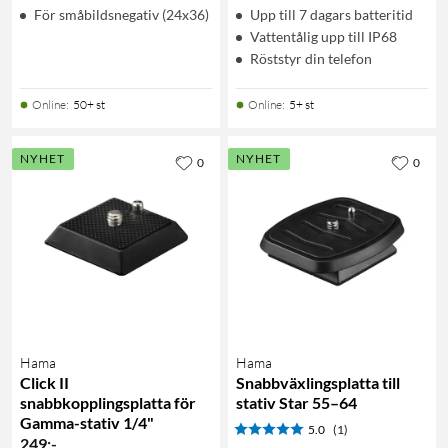
För småbildsnegativ (24x36)
Upp till 7 dagars batteritid
Vattentålig upp till IP68
Röststyr din telefon
Online
:
50+ st
Online
:
5+ st
NYHET
NYHET
0
0
Hama
Hama
Click II
Snabbväxlingsplatta till
snabbkopplingsplatta för
stativ Star 55–64
Gamma-stativ 1/4"
5.0
(1)
249
:
-