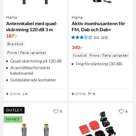
Hama
Hama
Antennkabel med quad-
Aktiv inomhusantenn för
skärmning 120 dB 3 m
FM, Dab och Dab+
187
:
-
3.0
(23)
Bra skick
340
:
-
Finns i flera varianter
Nyskick
Finns i flera varianter
Quad-skärmning på 120 dB
Hög förstärkning (30 dB)
Aramidfiberförstärkt
kabelmantel
Guldpläterade kontakter
Online
:
1 st
Online
:
5+ st
OUTLET
0
6
NYHET