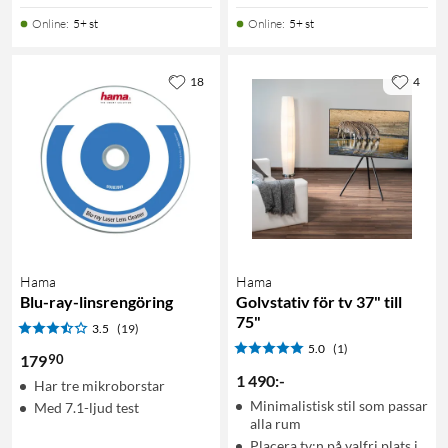
Online
:
5+ st
Online
:
5+ st
18
4
Hama
Hama
Blu-ray-linsrengöring
Golvstativ för tv 37" till
75"
3.5
(19)
5.0
(1)
90
179
1 490
:
-
Har tre mikroborstar
Minimalistisk stil som passar
Med 7.1-ljud test
alla rum
Placera tv:n på valfri plats i