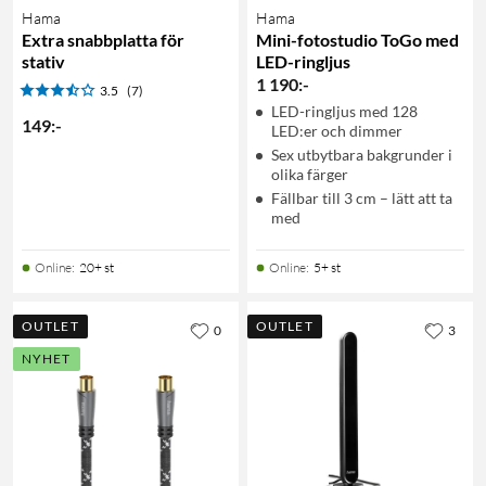
Hama
Hama
Extra snabbplatta för
Mini-fotostudio ToGo med
stativ
LED-ringljus
1 190
:
-
3.5
(7)
LED-ringljus med 128
149
:
-
LED:er och dimmer
Sex utbytbara bakgrunder i
olika färger
Fällbar till 3 cm – lätt att ta
med
Online
:
20+ st
Online
:
5+ st
OUTLET
OUTLET
0
3
NYHET