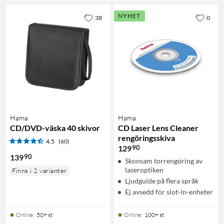
NYHET
38
0
Hama
Hama
CD/DVD-väska 40 skivor
CD Laser Lens Cleaner
rengöringsskiva
4.5
(60)
90
129
90
139
Skonsam torrengöring av
laseroptiken
Finns i 2 varianter
Ljudguide på flera språk
Ej avsedd för slot-in-enheter
Online
:
50+ st
Online
:
100+ st