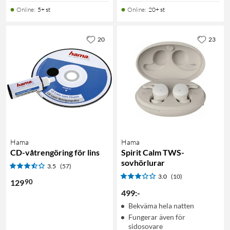
Online
:
5+ st
Online
:
20+ st
20
23
Hama
Hama
CD-våtrengöring för lins
Spirit Calm TWS-
sovhörlurar
3.5
(57)
3.0
(10)
90
129
499
:
-
Bekväma hela natten
Fungerar även för
sidosovare