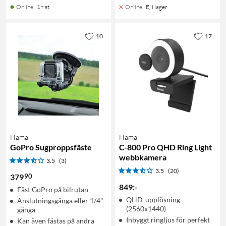
Online
:
1+ st
Online
:
Ej i lager
10
17
Hama
Hama
GoPro Sugproppsfäste
C-800 Pro QHD Ring Light
webbkamera
3.5
(3)
3.5
(20)
90
379
849
:
-
Fäst GoPro på bilrutan
QHD-upplösning
Anslutningsgänga eller 1/4"-
(2560x1440)
gänga
Inbyggt ringljus för perfekt
Kan även fästas på andra