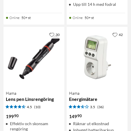
Upp till 14 h med fodral
Online
:
50+ st
Online
:
50+ st
30
42
Hama
Hama
Lens pen Linsrengöring
Energimätare
4.5
(10)
3.5
(36)
90
90
199
149
Effektiv och skonsam
Räknar ut elkostnad
rengöring
Inbyggd batteribackup