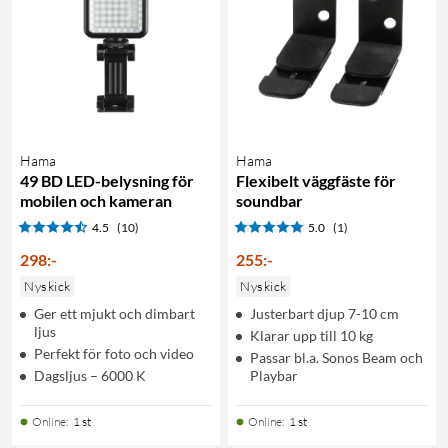
Hama
Hama
49 BD LED-belysning för
Flexibelt väggfäste för
mobilen och kameran
soundbar
4.5
(10)
5.0
(1)
298
:
-
255
:
-
Nyskick
Nyskick
Ger ett mjukt och dimbart
Justerbart djup 7-10 cm
ljus
Klarar upp till 10 kg
Perfekt för foto och video
Passar bl.a. Sonos Beam och
Dagsljus – 6000 K
Playbar
Online
:
1 st
Online
:
1 st