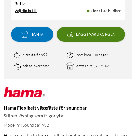
Butik
Välj din butik
Finns i 33 butiker.
HÄMTA
LÄGG I VARUKORGEN
Fri frakt från 599:-
Öppet köp i 100 dagar
Snabba leveranser
Hämta i butik, GRATIS!
Hama Flexibelt väggfäste för soundbar
Stilren lösning som frigör yta
Modellnr: Soundbar-WB
Hama väggfäste för soundbar kombinerar enkel installation