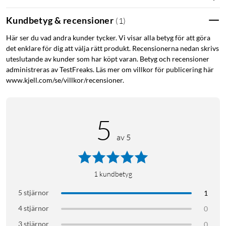
Manual
Kundbetyg & recensioner
(
1
)
Här ser du vad andra kunder tycker. Vi visar alla betyg för att göra
det enklare för dig att välja rätt produkt. Recensionerna nedan skrivs
uteslutande av kunder som har köpt varan. Betyg och recensioner
administreras av TestFreaks. Läs mer om villkor för publicering här
www.kjell.com/se/villkor/recensioner.
5
av 5
1
kundbetyg
5 stjärnor
1
4 stjärnor
0
3 stjärnor
0