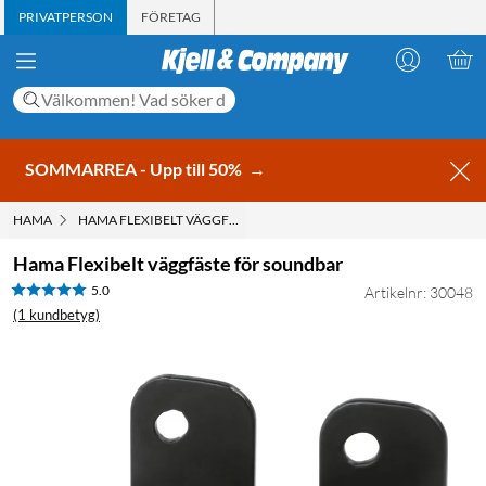
PRIVATPERSON
FÖRETAG
SOMMARREA - Upp till 50%
→
HAMA
HAMA FLEXIBELT VÄGGFÄSTE FÖR SOUNDBAR
Hama Flexibelt väggfäste för soundbar
5.0
Artikelnr: 30048
(1 kundbetyg)