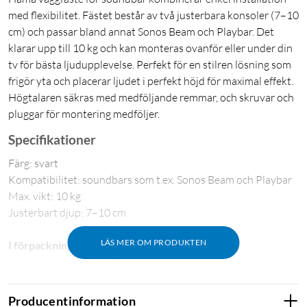
med flexibilitet. Fästet består av två justerbara konsoler (7–10
cm) och passar bland annat Sonos Beam och Playbar. Det
klarar upp till 10 kg och kan monteras ovanför eller under din
tv för bästa ljudupplevelse. Perfekt för en stilren lösning som
frigör yta och placerar ljudet i perfekt höjd för maximal effekt.
Högtalaren säkras med medföljande remmar, och skruvar och
pluggar för montering medföljer.
Specifikationer
Färg: svart
Kompatibilitet: soundbars som t.ex. Sonos Beam och Playbar
Max. vikt: 10 kg
Justerbart djup: 7–10 cm
LÄS MER OM PRODUKTEN
I förpackningen
2x konsoler för fäste på vägg
Remmar
Producentinformation
Monteringskit inklusive skruvar och pluggar