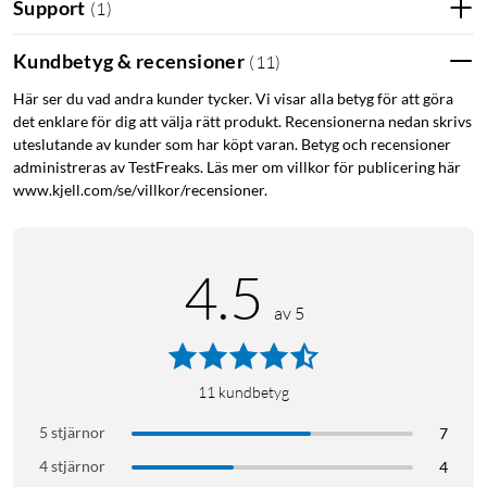
Support
(
1
)
Kundbetyg & recensioner
(
11
)
Här ser du vad andra kunder tycker. Vi visar alla betyg för att göra
det enklare för dig att välja rätt produkt. Recensionerna nedan skrivs
uteslutande av kunder som har köpt varan. Betyg och recensioner
administreras av TestFreaks. Läs mer om villkor för publicering här
www.kjell.com/se/villkor/recensioner.
4.5
av 5
11
kundbetyg
5 stjärnor
7
4 stjärnor
4