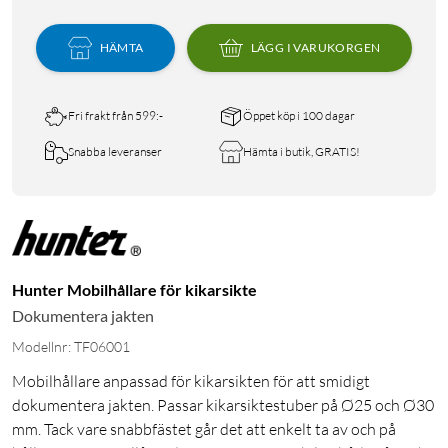
HÄMTA
LÄGG I VARUKORGEN
Fri frakt från 599:-
Öppet köp i 100 dagar
Snabba leveranser
Hämta i butik, GRATIS!
Hunter Mobilhållare för kikarsikte
Dokumentera jakten
Modellnr: TF06001
Mobilhållare anpassad för kikarsikten för att smidigt
dokumentera jakten. Passar kikarsiktestuber på Ø25 och Ø30
mm. Tack vare snabbfästet går det att enkelt ta av och på