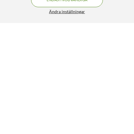
Ändra inställningar
Hunter Mobilhållare för kikarsikte
FRI FRAKT
5/5
599:-
HÄMTA
LÄGG I VARUKORGEN
Liknande produkter
50% RABATT
240
179