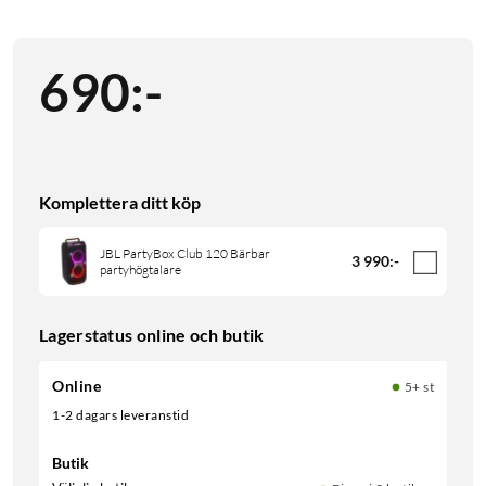
690
:
-
Komplettera ditt köp
JBL PartyBox Club 120 Bärbar
3 990
:
-
partyhögtalare
Lagerstatus online och butik
Online
5+ st
1-2 dagars leveranstid
Butik