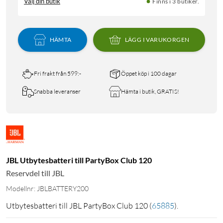
Välj din butik
Finns i 3 butiker.
HÄMTA
LÄGG I VARUKORGEN
Fri frakt från 599:-
Öppet köp i 100 dagar
Snabba leveranser
Hämta i butik, GRATIS!
JBL Utbytesbatteri till PartyBox Club 120
Reservdel till JBL
Modellnr: JBLBATTERY200
Utbytesbatteri till JBL PartyBox Club 120
(
65885
)
.