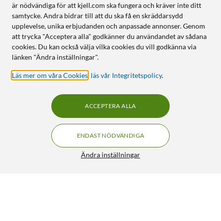
är nödvändiga för att kjell.com ska fungera och kräver inte ditt
samtycke. Andra bidrar till att du ska få en skräddarsydd
upplevelse, unika erbjudanden och anpassade annonser. Genom
att trycka "Acceptera alla" godkänner du användandet av sådana
cookies. Du kan också välja vilka cookies du vill godkänna via
länken "Ändra inställningar".
Läs mer om våra Cookies
,
läs vår Integritetspolicy
.
ACCEPTERA ALLA
ENDAST NÖDVÄNDIGA
Ändra inställningar
JBL Utbytesbatteri till PartyBox Club 120
FRI FRAKT
690:-
HÄMTA
LÄGG I VARUKORGEN