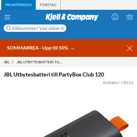
PRIVATPERSON
FÖRETAG
SOMMARREA - Upp till 50%
→
JBL
JBL UTBYTESBATTERI TILL PARTYBOX CLUB 120
JBL Utbytesbatteri till PartyBox Club 120
Artikelnr: 65814