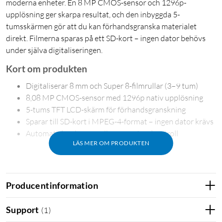
moderna enheter. En 8 MP CMOS-sensor och 1296p-
upplösning ger skarpa resultat, och den inbyggda 5-
tumsskärmen gör att du kan förhandsgranska materialet
direkt. Filmerna sparas på ett SD-kort – ingen dator behövs
under själva digitaliseringen.
Kort om produkten
Digitaliserar 8 mm och Super 8-filmrullar (3–9 tum)
8,08 MP CMOS-sensor med 1296p nativ upplösning
5-tums TFT LCD-skärm för förhandsgranskning
Sparar till SD-kort i MPEG-4-format – ingen dator krävs
Automatisk och manuell exponeringskontroll
LÄS MER OM PRODUKTEN
Digitalisera filmrullar utan krångel
Producentinformation
Ladda in din gamla filmrulle, följ anvisningarna på skärmen
och låt enheten göra jobbet. Sensorn läser av filmen med 2
Support
(
1
)
bilder per sekund och skapar en digital MP4-fil som sparas