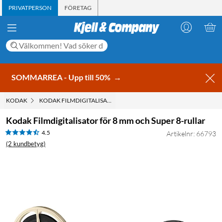
PRIVATPERSON
FÖRETAG
SOMMARREA - Upp till 50%
→
KODAK
KODAK FILMDIGITALISATOR FÖR 8 MM OCH SUPER 8-RULLAR
Kodak Filmdigitalisator för 8 mm och Super 8-rullar
4.5
Artikelnr: 66793
(2 kundbetyg)