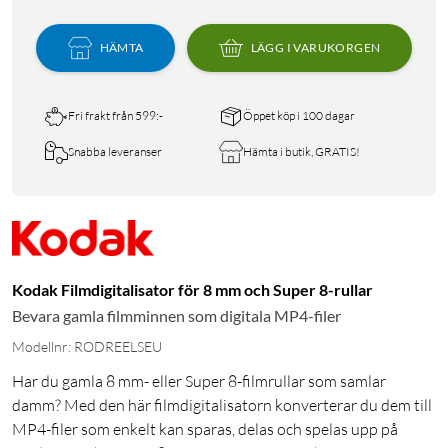
HÄMTA
LÄGG I VARUKORGEN
Fri frakt från 599:-
Öppet köp i 100 dagar
Snabba leveranser
Hämta i butik, GRATIS!
Kodak Filmdigitalisator för 8 mm och Super 8-rullar
Bevara gamla filmminnen som digitala MP4-filer
Modellnr: RODREELSEU
Har du gamla 8 mm- eller Super 8-filmrullar som samlar
damm? Med den här filmdigitalisatorn konverterar du dem till
MP4-filer som enkelt kan sparas, delas och spelas upp på