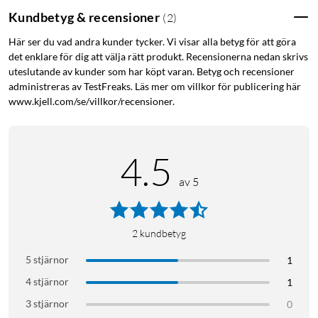
direkt på ett SD-kort (upp till 128 GB). Du behöver varken
Kundbetyg & recensioner
(
2
)
dator eller extra programvara.
Här ser du vad andra kunder tycker. Vi visar alla betyg för att göra
det enklare för dig att välja rätt produkt. Recensionerna nedan skrivs
Skärm för direkt förhandsvisning
uteslutande av kunder som har köpt varan. Betyg och recensioner
administreras av TestFreaks. Läs mer om villkor för publicering här
Den inbyggda 5-tumsskärmen i TFT LCD visar materialet i
www.kjell.com/se/villkor/recensioner.
realtid så att du kan kontrollera resultatet medan
digitaliseringen pågår. Du kan även spela upp färdiga filer
direkt på enheten.
4.5
Justera bilden efter behov
av 5
Med manuell exponeringskontroll (−2 till +2 EV) anpassar du
ljusstyrkan för olika filmkvaliteter. Enheten har även zoom och
skärpejustering så att du får bästa möjliga resultat, även från
2
kundbetyg
äldre och slitna rullar.
5 stjärnor
1
4 stjärnor
1
Passar olika rullstorlekar
3 stjärnor
0
Digitalisatorn hanterar filmrullar från 3 till 9 tum, vilket täcker