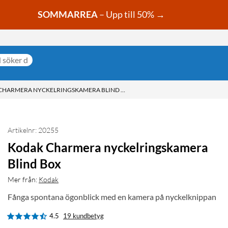
SOMMARREA
– Upp till 50% →
CHARMERA NYCKELRINGSKAMERA BLIND BOX
Artikelnr: 20255
Kodak Charmera nyckelringskamera
Blind Box
Mer från:
Kodak
Fånga spontana ögonblick med en kamera på nyckelknippan
4.5
19 kundbetyg