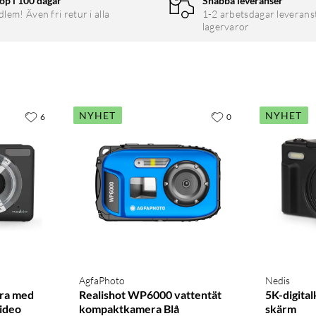
öp i 100 dagar
Snabba leveranser
em! Även fri retur i alla
1-2 arbetsdagar leverans
lagervaror
NYHET
NYHET
6
0
AgfaPhoto
Nedis
ra med
Realishot WP6000 vattentät
5K-digita
ideo
kompaktkamera Blå
skärm