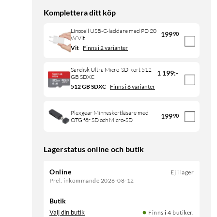
Komplettera ditt köp
Linocell USB-C-laddare med PD 20
199
90
W Vit
Vit
Finns i 2 varianter
Sandisk Ultra Micro-SD-kort 512
1 199
:
-
GB SDXC
512 GB SDXC
Finns i 6 varianter
Plexgear Minneskortläsare med
199
90
OTG för SD och Micro-SD
Lagerstatus online och butik
Online
Ej i lager
Prel. inkommande 2026-08-12
Butik
Välj din butik
Finns i 4 butiker.