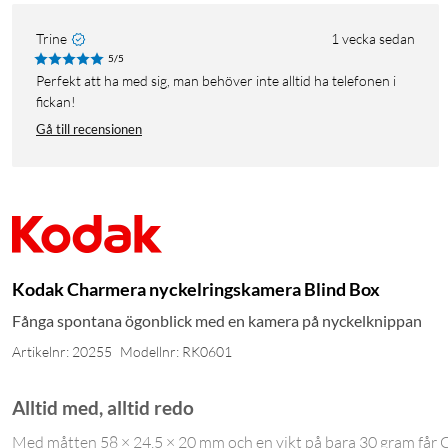
Trine
1 vecka sedan
5/5
Perfekt att ha med sig, man behöver inte alltid ha telefonen i
fickan!
Gå till recensionen
Kodak Charmera nyckelringskamera Blind Box
Fånga spontana ögonblick med en kamera på nyckelknippan
Artikelnr: 20255
Modellnr: RK0601
Alltid med, alltid redo
Med måtten 58 × 24,5 × 20 mm och en vikt på bara 30 gram får Ch