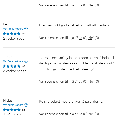
Var recensionen till hjälp?
Ja
(
0
)
Nej
(
0
)
Per
Lite men mckt god kvalitet och lätt att hantera
Verifierad köpare
5/5
Var recensionen till hjälp?
Ja
(
0
)
Nej
(
0
)
2 veckor sedan
Johan
Jättekul och smidig kamera som tar en tillbaka till filmrullens tid! Kul att få retrokänslan oavsett filter och i och med att 
Verifierad köpare
displayen är så liten så kan bilderna bli lite skö
5/5
Roliga bilder med retrofeeling!
3 veckor sedan
Var recensionen till hjälp?
Ja
(
0
)
Nej
(
0
)
Niclas
Rolig produkt med bra kvalité på bilderna.
Verifierad köpare
5/5
Var recensionen till hjälp?
Ja
(
0
)
Nej
(
0
)
1 månad sedan