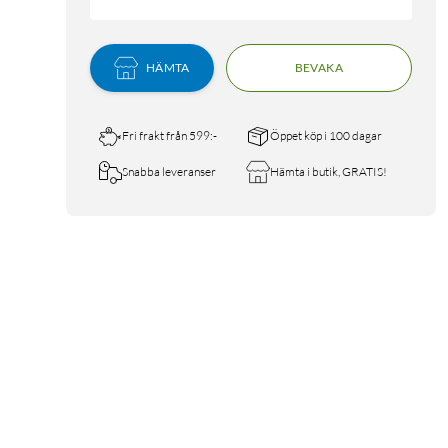
HÄMTA
BEVAKA
Fri frakt från 599:-
Öppet köp i 100 dagar
Snabba leveranser
Hämta i butik, GRATIS!