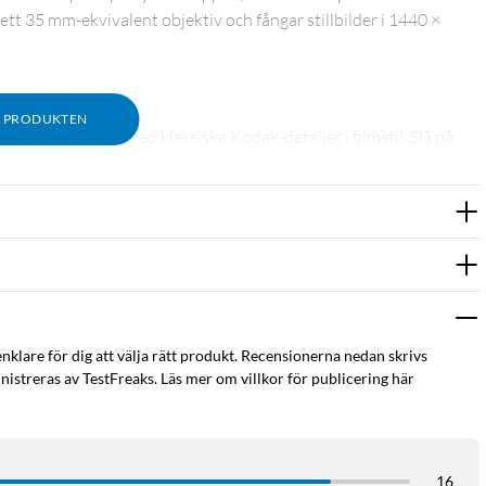
tt 35 mm-ekvivalent objektiv och fångar stillbilder i 1440 ×
M PRODUKTEN
ger – och fyra ramar med klassiska Kodak-detaljer i filmstil. Slå på
kt utan efterbehandling.
sk gul, röd, grå, vit med geometriska mönster, svart med
 Edition.
enklare för dig att välja rätt produkt. Recensionerna nedan skrivs
p sparas på microSD-kort (1–128 GB, säljs separat). Kameran har
istreras av TestFreaks. Läs mer om villkor för publicering här
16