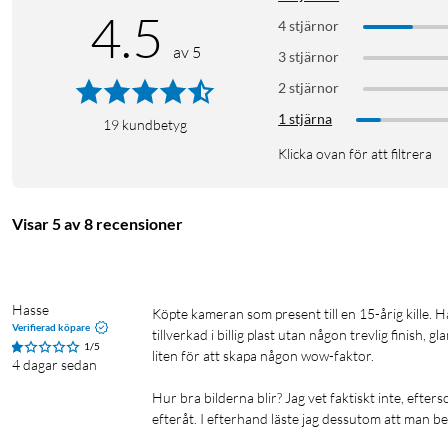
Sensor: 1,6 MP 1/4" CMOS
4.5
Upplösning foto: 1440 × 1080
4 stjärnor
Video: 30 fps (AVI)
av 5
3 stjärnor
Objektiv: 35 mm ekvivalent, f/2,4
2 stjärnor
Filter: 7 st
1 stjärna
Ramar: 4 st
19
kundbetyg
Lagring: microSD, 1–128 GB (ingår ej)
Klicka ovan för att filtrera
Anslutning: USB-C
Mått: 58 × 24,5 × 20 mm
Vikt: 30 g
Visar 5 av 8 recensioner
I förpackningen
Kodak Charmera digitalkamera med nyckelring
Hasse
Köpte kameran som present till en 15-årig kille. Han fick en röd kamera. En dessutom jättetråkig röd färg. Den känns 
USB-C-kabel
Verifierad köpare
tillverkad i billig plast utan någon trevlig finish, g
Nyckelringstillbehör
1/5
liten för att skapa någon wow-faktor.

4 dagar sedan
Charmera Collectors ID-kort
Instruktionsmanual
Hur bra bilderna blir? Jag vet faktiskt inte, efter
efteråt. I efterhand läste jag dessutom att man b