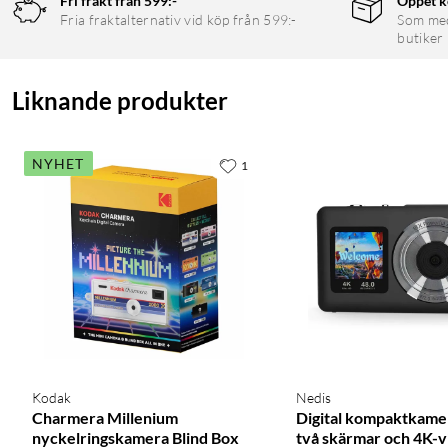
Fri frakt från 599:-
Öppet k
Fria fraktalternativ vid köp från 599:-
Som medl
butiker
Liknande produkter
NYHET
1
Kodak
Nedis
Charmera Millenium
Digital kompaktkame
nyckelringskamera Blind Box
två skärmar och 4K-v