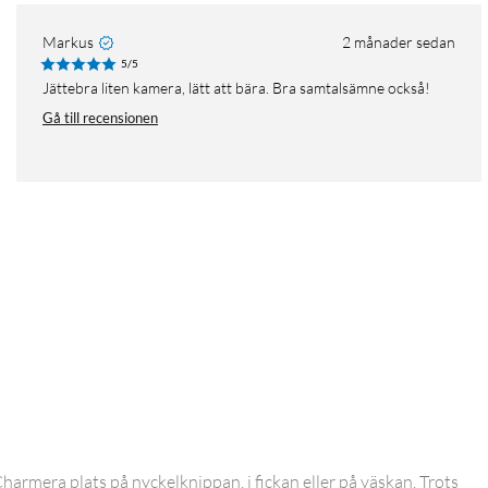
Markus
2 månader sedan
5/5
Jättebra liten kamera, lätt att bära. Bra samtalsämne också!
Gå till recensionen
armera plats på nyckelknippan, i fickan eller på väskan. Trots