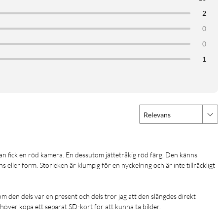
2
0
0
1
Relevans
lans eller form. Storleken är klumpig för en nyckelring och är inte tillräckligt 
som den dels var en present och dels tror jag att den slängdes direkt 
ehöver köpa ett separat SD-kort för att kunna ta bilder.