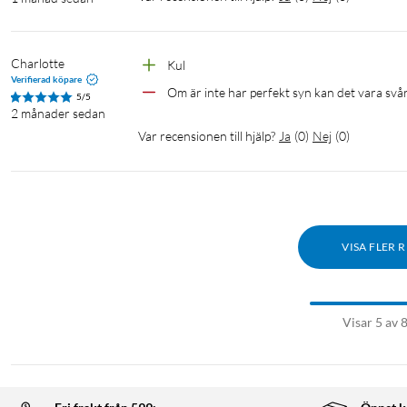
Charlotte
Kul
Verifierad köpare
Om är inte har perfekt syn kan det vara svå
5/5
2 månader sedan
Var recensionen till hjälp?
Ja
(
0
)
Nej
(
0
)
VISA FLER 
Visar 5 av 