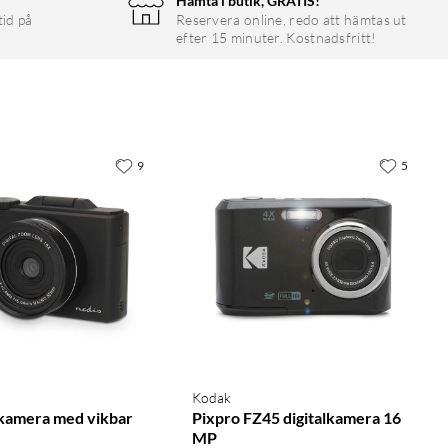
Hämta i butik, GRATIS!
tid på
Reservera online, redo att hämtas ut
efter 15 minuter. Kostnadsfritt!
9
5
Kodak
lkamera med vikbar
Pixpro FZ45 digitalkamera 16
MP