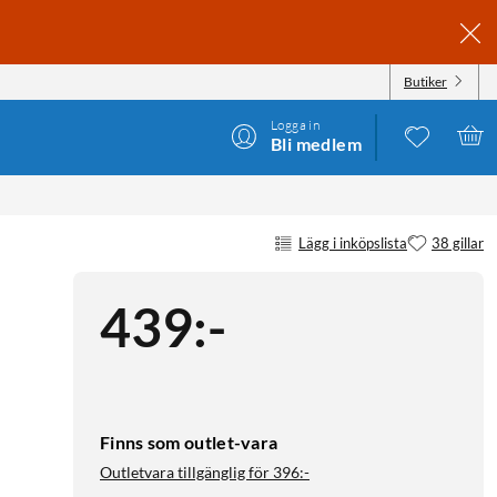
Butiker
Logga in
Bli medlem
Lägg i inköpslista
38 gillar
439
:
-
Finns som outlet-vara
Outletvara tillgänglig för
396:-