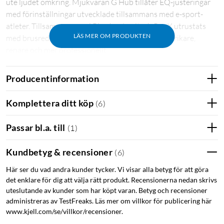
ute ljudet omkring. Mjukvaran G Hub tillåter EQ-justeringar
med förinställningar utvecklade tillsammans med e-sport-
atleter. Tillsammans med Blue har Logitech Pro X utrustats
LÄS MER OM PRODUKTEN
med brusreduktion och olika filter som gör ljudet rikare,
renare och mer professionellt.
USB-ljudkort eller 3,5 mm-anslutning med
Producentinformation
mikrofon på kabeln – du väljer
Komplettera ditt köp
(
6
)
Få ut de mesta av lurarna med det medföljande USB-
ljudkortet eller koppla dem direkt till mobilen eller datorn
Passar bl.a. till
(
1
)
med en av de två medföljande 3,5 mm-kablarna – en med
ljudkontroll och mute-knapp och en med inbyggd mikrofon.
Kundbetyg & recensioner
(
6
)
Mikrofonen på headsetet är avtagbar – perfekt för dig på
resande fot som föredrar mikrofon på kabeln.
Här ser du vad andra kunder tycker. Vi visar alla betyg för att göra
det enklare för dig att välja rätt produkt. Recensionerna nedan skrivs
Bekväm design med minnesskum i både det ställbara
uteslutande av kunder som har köpt varan. Betyg och recensioner
administreras av TestFreaks. Läs mer om villkor för publicering här
huvudbandet och i kåporna som är klädda. Byggt i metall och
www.kjell.com/se/villkor/recensioner.
aluminium för hög tålighet samtidigt som vikten hålls nere.