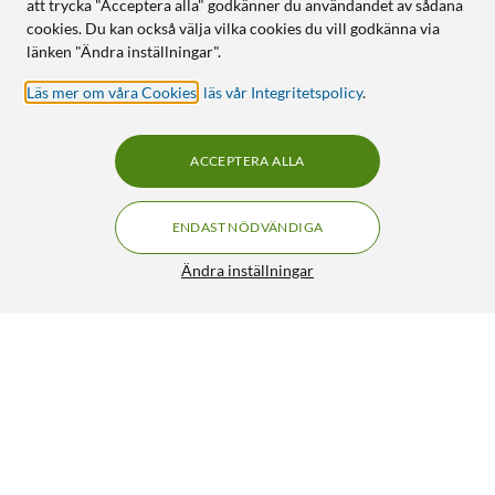
att trycka "Acceptera alla" godkänner du användandet av sådana
cookies. Du kan också välja vilka cookies du vill godkänna via
länken "Ändra inställningar".
Läs mer om våra Cookies
,
läs vår Integritetspolicy
.
ACCEPTERA ALLA
ENDAST NÖDVÄNDIGA
Ändra inställningar
Logitech G Pro X Gaming-headset
FRI FRAKT
4.5/5
1 190:-
HÄMTA
LÄGG I VARUKORGEN