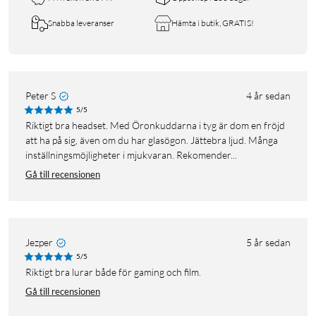
Snabba leveranser
Hämta i butik, GRATIS!
Peter S
4 år sedan
5/5
Riktigt bra headset. Med Öronkuddarna i tyg är dom en fröjd
att ha på sig, även om du har glasögon. Jättebra ljud. Många
inställningsmöjligheter i mjukvaran. Rekomender...
Gå till recensionen
Jezper
5 år sedan
5/5
Riktigt bra lurar både för gaming och film.
Gå till recensionen