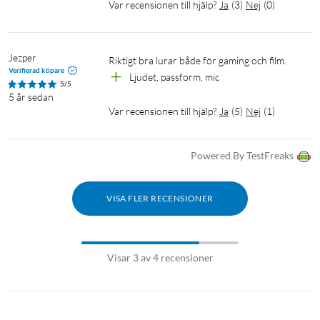
Var recensionen till hjälp?
Ja
(
3
)
Nej
(
0
)
Jezper
Riktigt bra lurar både för gaming och film.
Verifierad köpare
Ljudet, passform, mic 
5/5
5 år sedan
Var recensionen till hjälp?
Ja
(
5
)
Nej
(
1
)
Powered By TestFreaks
VISA FLER RECENSIONER
Visar 3 av 4 recensioner