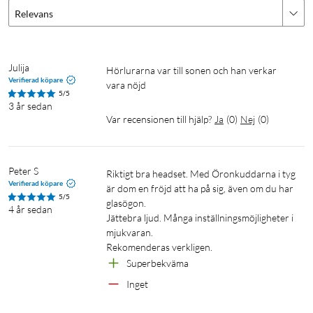
Headset för gaming
Logitech
Relevans
Julija
Hörlurarna var till sonen och han verkar 
Verifierad köpare
vara nöjd 
5/5
3 år sedan
Var recensionen till hjälp?
Ja
(
0
)
Nej
(
0
)
Peter S
Riktigt bra headset. Med Öronkuddarna i tyg 
Verifierad köpare
är dom en fröjd att ha på sig, även om du har 
5/5
glasögon.

4 år sedan
Jättebra ljud. Många inställningsmöjligheter i 
mjukvaran.

Rekomenderas verkligen.
Superbekväma
Inget