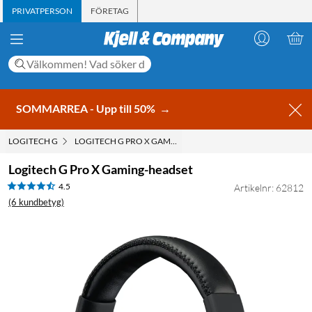
PRIVATPERSON
FÖRETAG
SOMMARREA - Upp till 50%
→
LOGITECH G
LOGITECH G PRO X GAMING-HEADSET
Logitech G Pro X Gaming-headset
4.5
Artikelnr: 62812
(6 kundbetyg)