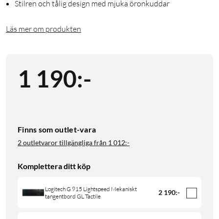
Stilren och tålig design med mjuka öronkuddar
Läs mer om produkten
1 190
:
-
Finns som outlet-vara
2 outletvaror tillgängliga från
1 012:-
Komplettera ditt köp
Logitech G 915 Lightspeed Mekaniskt
2 190
:
-
tangentbord GL Tactile