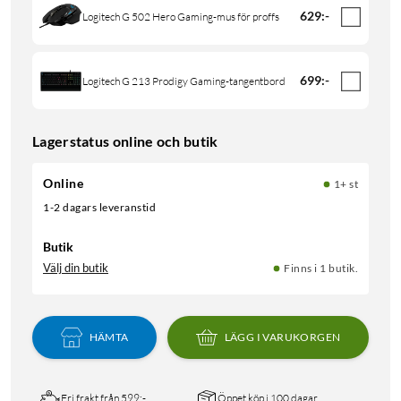
629
:
-
Logitech G 502 Hero Gaming-mus för proffs
699
:
-
Logitech G 213 Prodigy Gaming-tangentbord
Lagerstatus online och butik
Online
1+ st
1-2 dagars leveranstid
Butik
Välj din butik
Finns i 1 butik.
HÄMTA
LÄGG I VARUKORGEN
Fri frakt från 599:-
Öppet köp i 100 dagar