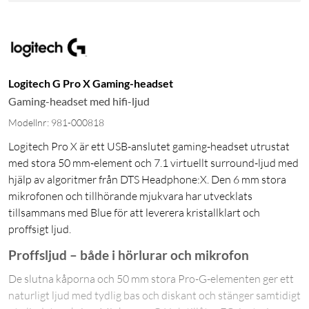
Logitech G Pro X Gaming-headset
Gaming-headset med hifi-ljud
Modellnr: 981-000818
Logitech Pro X är ett USB-anslutet gaming-headset utrustat
med stora 50 mm-element och 7.1 virtuellt surround-ljud med
hjälp av algoritmer från DTS Headphone:X. Den 6 mm stora
mikrofonen och tillhörande mjukvara har utvecklats
tillsammans med Blue för att leverera kristallklart och
proffsigt ljud.
Proffsljud – både i hörlurar och mikrofon
De slutna kåporna och 50 mm stora Pro-G-elementen ger ett
naturligt ljud med tydlig bas och diskant och stänger samtidigt