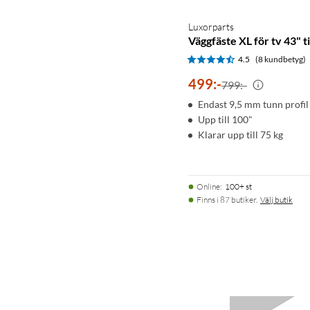
Luxorparts
Väggfäste XL för tv 43" ti
4.5
(8 kundbetyg)
499
:
-
799:-
Endast 9,5 mm tunn profil
Upp till 100"
Klarar upp till 75 kg
Online
:
100+ st
Finns i 87 butiker.
Välj butik