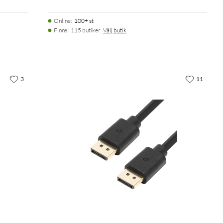
Online
:
100+ st
Finns i 115 butiker.
Välj butik
3
11