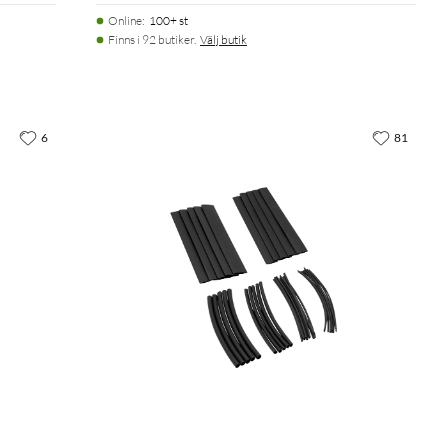
Online
:
100+ st
Finns i 92 butiker.
Välj butik
6
81