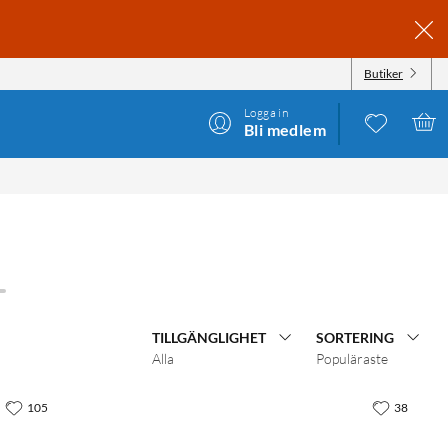
Butiker
Logga in
Bli medlem
TILLGÄNGLIGHET
SORTERING
Alla
Populäraste
105
38