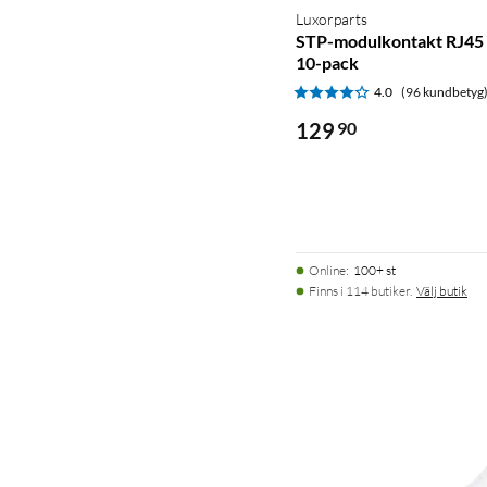
Luxorparts
STP-modulkontakt RJ45 
10-pack
4.0
(96 kundbetyg
129
90
Online
:
100+ st
Finns i 114 butiker.
Välj butik