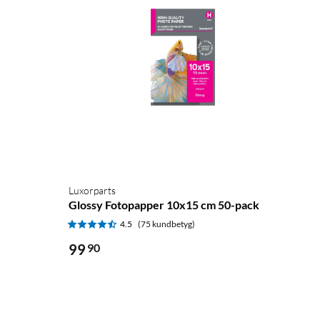
Luxorparts
Glossy Fotopapper 10x15 cm 50-pack
4.5
(75 kundbetyg)
99
90