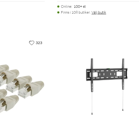
Online
:
100+ st
Finns i 108 butiker.
Välj butik
323