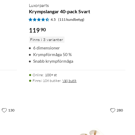
Luxorparts
Krympslangar 40-pack Svart
4.5
(111 kundbetyg)
119
90
Finns i 3 varianter
6 dimensioner
Krympförmåga 50 %
Snabb krympförmåga
Online
:
100+ st
Finns i 106 butiker.
Välj butik
130
280