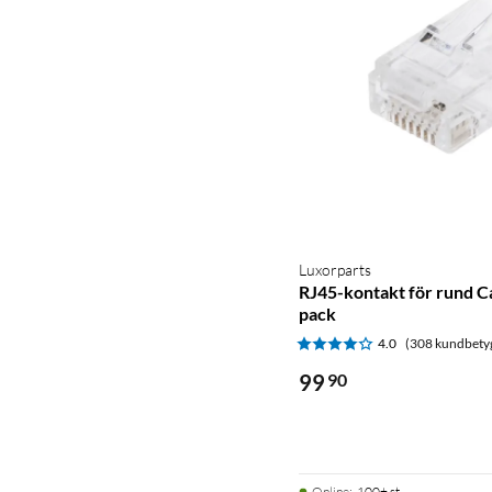
Luxorparts
RJ45-kontakt för rund C
pack
4.0
(308 kundbety
99
90
Online
:
100+ st