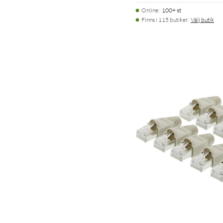
Online
:
100+ st
Finns i 115 butiker.
Välj butik