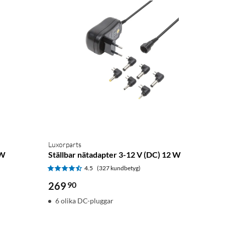
Luxorparts
 W
Ställbar nätadapter 3-12 V (DC) 12 W
4.5
(327 kundbetyg)
269
90
6 olika DC-pluggar