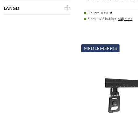
LÄNGD
Online
:
100+ st
Finns i 106 butiker.
Välj butik
MEDLEMSPRIS