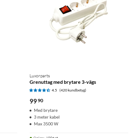
Luxorparts
Grenuttag med brytare 3-vägs
4.5
(420 kundbetyg)
99
90
Med brytare
3 meter kabel
Max 3500 W
Online
:
100+ st