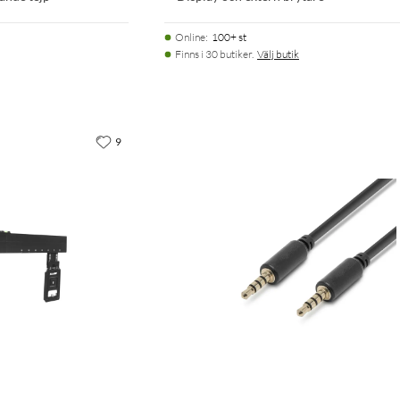
Online
:
100+ st
Finns i 30 butiker.
Välj butik
9