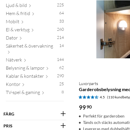
Ljud & bild
225
Hem & fritid
64
Mobilt
33
El & verktyg
260
Dator
214
Säkerhet & övervakning
14
Nätverk
144
Belysning & lampor
62
Kablar & kontakter
290
Luxorparts
Kontor
25
Garderobsbelysning med
TV-spel & gaming
8
4.5
(110 kundbety
99
90
FÄRG
Perfekt för garderoben
Tänds och släcks automati
PRIS
Levereras med dubbelhäft