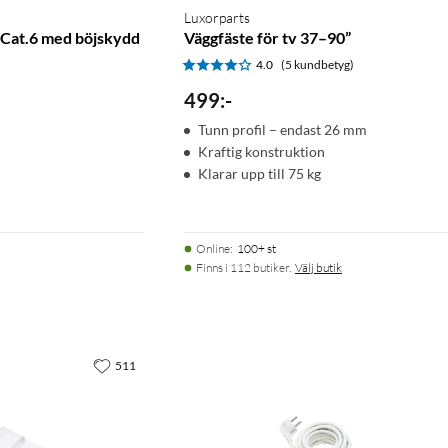
Luxorparts
Cat.6 med böjskydd
Väggfäste för tv 37–90”
4.0
(5 kundbetyg)
)
499
:
-
Tunn profil – endast 26 mm
Kraftig konstruktion
Klarar upp till 75 kg
Online
:
100+ st
Finns i 112 butiker.
Välj butik
511