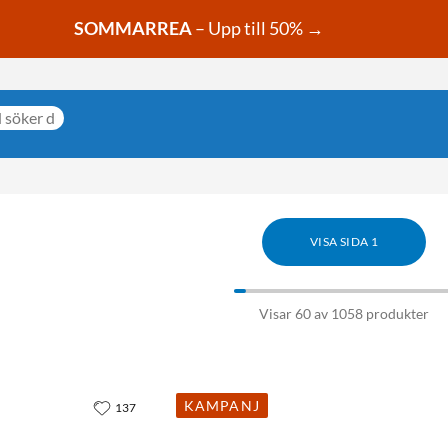
SOMMARREA
– Upp till 50% →
VISA SIDA 1
Visar 60 av 1058 produkter
KAMPANJ
137