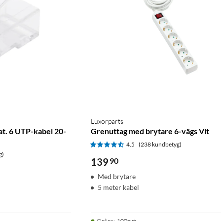
Luxorparts
at. 6 UTP-kabel 20-
Grenuttag med brytare 6-vägs Vit
4.5
(238 kundbetyg)
g)
139
90
Med brytare
5 meter kabel
Online
:
100+ st