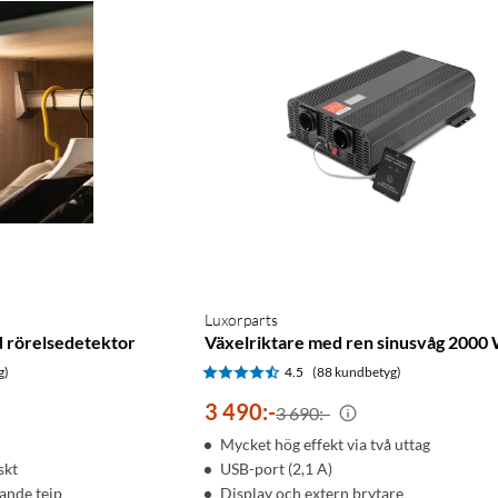
Luxorparts
 rörelsedetektor
Växelriktare med ren sinusvåg 2000
g)
4.5
(88 kundbetyg)
3 490
:
-
3 690:-
Mycket hög effekt via två uttag
skt
USB-port (2,1 A)
ande tejp
Display och extern brytare