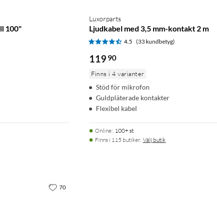
Luxorparts
ll 100"
Ljudkabel med 3,5 mm-kontakt 2 m
4.5
(33 kundbetyg)
119
90
Finns i 4 varianter
Stöd för mikrofon
Guldpläterade kontakter
Flexibel kabel
Online
:
100+ st
Finns i 115 butiker.
Välj butik
70