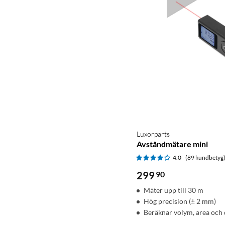
Luxorparts
Avståndmätare mini
4.0
(89 kundbetyg
299
90
Mäter upp till 30 m
Hög precision (± 2 mm)
Beräknar volym, area och 