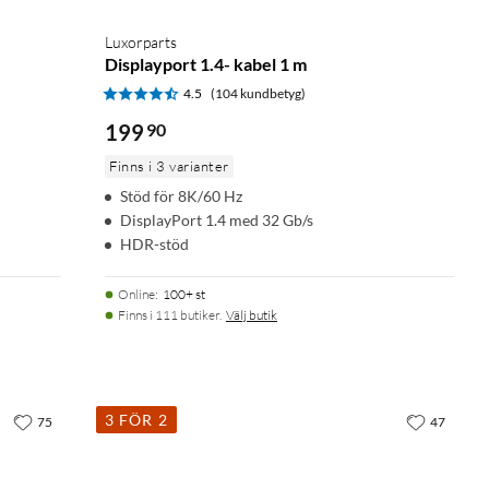
Luxorparts
Displayport 1.4- kabel 1 m
4.5
(104 kundbetyg)
199
90
Finns i 3 varianter
Stöd för 8K/60 Hz
DisplayPort 1.4 med 32 Gb/s
HDR-stöd
Online
:
100+ st
Finns i 111 butiker.
Välj butik
3 FÖR 2
75
47