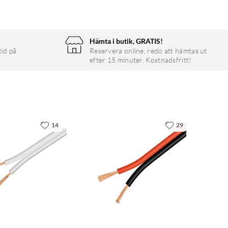
Hämta i butik, GRATIS!
tid på
Reservera online, redo att hämtas ut
efter 15 minuter. Kostnadsfritt!
14
29