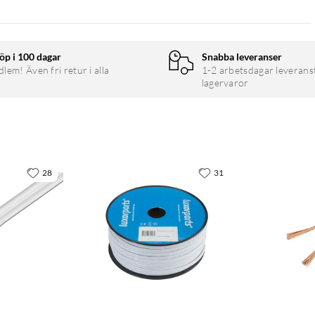
öp i 100 dagar
Snabba leveranser
em! Även fri retur i alla
1-2 arbetsdagar leverans
lagervaror
28
31