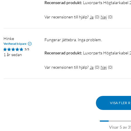
Recenserad produkt:
Luxorparts Högtalarkabel 2
Var recensionen till hjälp?
Ja
(
0
)
Nej
(
0
)
Hinke
Fungerar jättebra. Inga problem.
Verifierad köpare
5/5
Recenserad produkt:
Luxorparts Högtalarkabel 
1 år sedan
Var recensionen till hjälp?
Ja
(
0
)
Nej
(
0
)
VISA FLER 
Visar 5 av 3