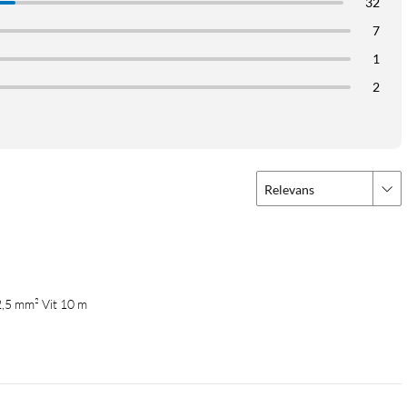
32
7
1
2
Relevans
2,5 mm² Vit 10 m