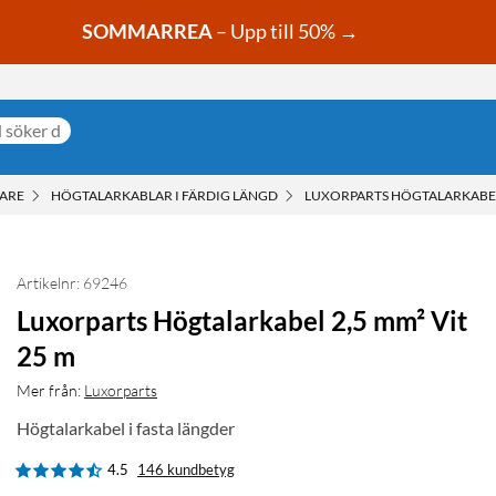
SOMMARREA
– Upp till 50% →
LARE
HÖGTALARKABLAR I FÄRDIG LÄNGD
LUXORPARTS HÖGTALARKABEL 
Artikelnr: 69246
Luxorparts Högtalarkabel 2,5 mm² Vit
25 m
Mer från:
Luxorparts
Högtalarkabel i fasta längder
4.5
146 kundbetyg