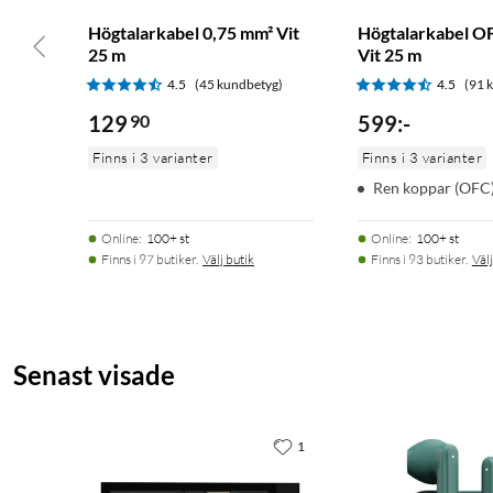
Högtalarkabel 0,75 mm² Vit
Högtalarkabel O
25 m
Vit 25 m
4.5
(45 kundbetyg)
4.5
(91 
129
90
599
:
-
Finns i 3 varianter
Finns i 3 varianter
Ren koppar (OFC
Online
:
100+ st
Online
:
100+ st
Finns i 97 butiker.
Välj butik
Finns i 93 butiker.
Välj
Senast visade
1