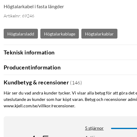
Högtalarkabel i fasta längder
Artikelnr: 69246
Högtalarsladd
Högtalarkablage
Högtalarkablar
Teknisk information
Producentinformation
Kundbetyg & recensioner
(
146
)
Här ser du vad andra kunder tycker. Vi visar alla betyg för att göra det 
uteslutande av kunder som har köpt varan. Betyg och recensioner admin
www.kjell.com/se/villkor/recensioner.
5 stjärnor