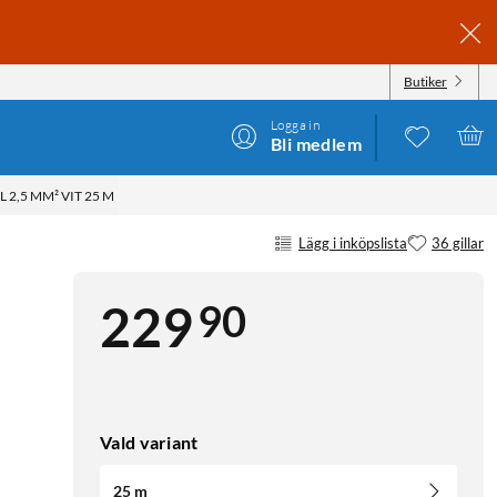
Butiker
Logga in
Bli medlem
2,5 MM² VIT 25 M
Lägg i inköpslista
36 gillar
90
229
Vald variant
25 m