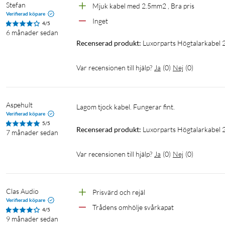
Stefan
Mjuk kabel med 2.5mm2 , Bra pris
Verifierad köpare
Inget
4/5
6 månader sedan
Recenserad produkt:
Luxorparts Högtalarkabel 2
Var recensionen till hjälp?
Ja
(
0
)
Nej
(
0
)
Aspehult
Lagom tjock kabel. Fungerar fint.
Verifierad köpare
5/5
Recenserad produkt:
Luxorparts Högtalarkabel 2
7 månader sedan
Var recensionen till hjälp?
Ja
(
0
)
Nej
(
0
)
Clas Audio
Prisvärd och rejäl 
Verifierad köpare
Trådens omhölje svårkapat
4/5
9 månader sedan