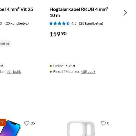
el 4 mm² Vit 25
Högtalarkabel RKUB 4 mm²
10 m
.5
(25 kundbetyg)
4.5
(28 kundbetyg)
159
90
ianter
st
Online
:
50+ st
ker.
Välj butik
Finns i 76 butiker.
Välj butik
TT
35
0