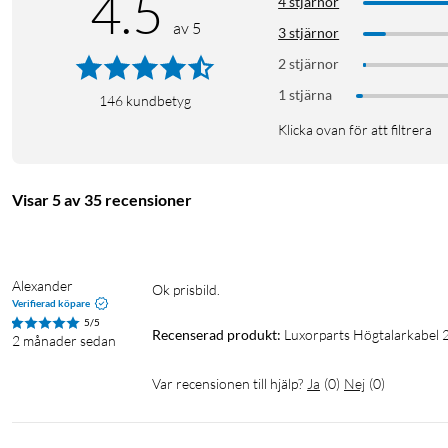
4.5
4 stjärnor
av 5
3 stjärnor
2 stjärnor
1 stjärna
146
kundbetyg
Klicka ovan för att filtrera
Visar 5 av 35 recensioner
Alexander
Ok prisbild. 
Verifierad köpare
5/5
Recenserad produkt:
Luxorparts Högtalarkabel 
2 månader sedan
Var recensionen till hjälp?
Ja
(
0
)
Nej
(
0
)