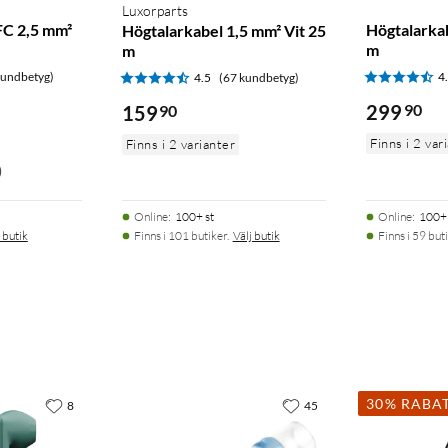
Luxorparts
FC 2,5 mm²
Högtalarkab
Högtalarkabel 1,5 mm² Vit 25
m
m
kundbetyg)
4
4.5
(67 kundbetyg)
299
90
159
90
Finns i 2 var
Finns i 2 varianter
)
Online
:
100+ st
Online
:
100+ 
 butik
Finns i 101 butiker.
Välj butik
Finns i 59 buti
30% RABA
8
45