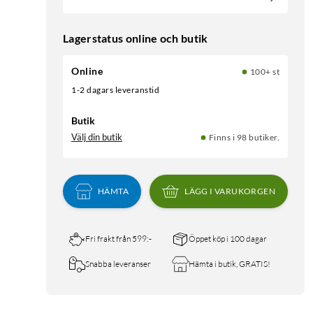
Lagerstatus online och butik
Online
100+ st
1-2 dagars leveranstid
Butik
Välj din butik
Finns i 98 butiker.
HÄMTA
LÄGG I VARUKORGEN
Fri frakt från 599:-
Öppet köp i 100 dagar
Snabba leveranser
Hämta i butik, GRATIS!