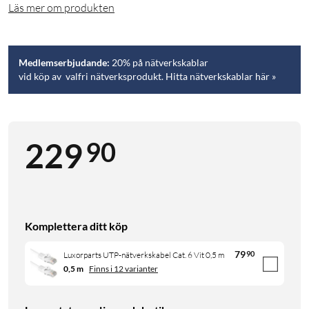
Läs mer om produkten
Medlemserbjudande:
20% på nätverkskablar
vid köp av valfri nätverksprodukt. Hitta nätverkskablar här »
90
229
Komplettera ditt köp
79
90
Luxorparts UTP-nätverkskabel Cat. 6 Vit 0,5 m
0,5 m
Finns i 12 varianter