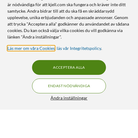
är nödvändiga för att kjell.com ska fungera och kräver inte ditt
samtycke. Andra bidrar till att du ska få en skräddarsydd
upplevelse, unika erbjudanden och anpassade annonser. Genom
att trycka "Acceptera alla" godkänner du användandet av sådana
cookies. Du kan också välja vilka cookies du vill godkänna via
länken "Ändra inställningar".
Läs mer om våra Cookies
,
läs vår Integritetspolicy
.
ACCEPTERA ALLA
ENDAST NÖDVÄNDIGA
Ändra inställningar
Luxorparts Tak- och väggfäste för Deco M5 3-pack
229:90
4/5
HÄMTA
LÄGG I VARUKORGEN