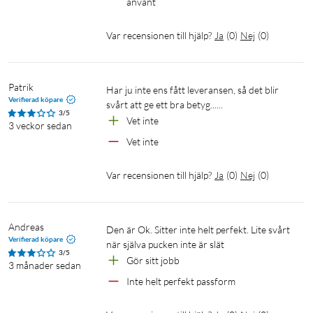
använt 
Var recensionen till hjälp?
Ja
(
0
)
Nej
(
0
)
Patrik
Har ju inte ens fått leveransen, så det blir 
Verifierad köpare
svårt att ge ett bra betyg......
3/5
Vet inte 
3 veckor sedan
Vet inte 
Var recensionen till hjälp?
Ja
(
0
)
Nej
(
0
)
Andreas
Den är Ok. Sitter inte helt perfekt. Lite svårt 
Verifierad köpare
när själva pucken inte är slät
3/5
Gör sitt jobb
3 månader sedan
Inte helt perfekt passform