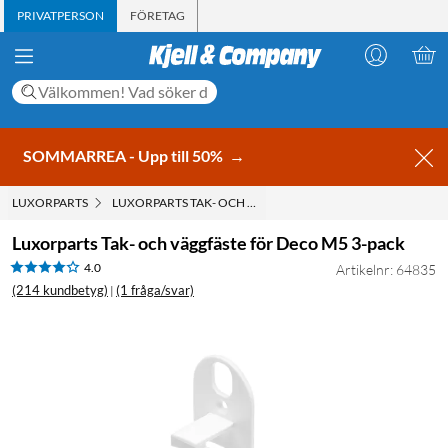
PRIVATPERSON
FÖRETAG
SOMMARREA - Upp till 50%
→
LUXORPARTS
LUXORPARTS TAK- OCH VÄGGFÄSTE FÖR DECO M5 3-PACK
Luxorparts Tak- och väggfäste för Deco M5 3-pack
4.0
Artikelnr: 64835
(214 kundbetyg)
(1 fråga/svar)
|