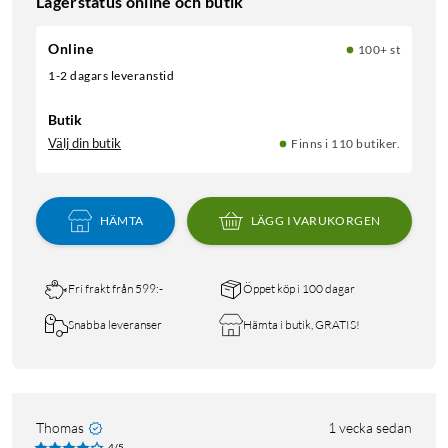
Lagerstatus online och butik
Online
100+ st
1-2 dagars leveranstid
Butik
Välj din butik
Finns i 110 butiker.
HÄMTA
LÄGG I VARUKORGEN
Fri frakt från 599:-
Öppet köp i 100 dagar
Snabba leveranser
Hämta i butik, GRATIS!
Thomas
1 vecka sedan
4/5