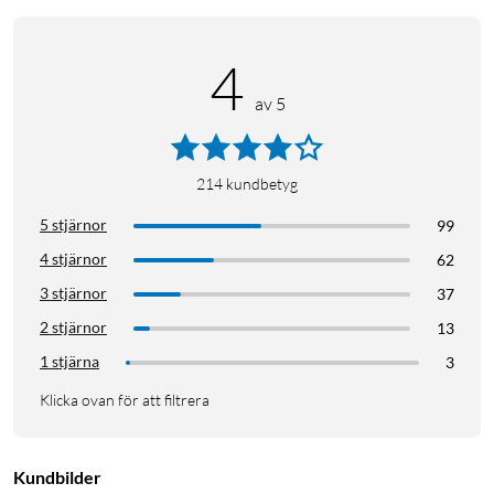
4
av 5
214
kundbetyg
5 stjärnor
99
4 stjärnor
62
3 stjärnor
37
2 stjärnor
13
1 stjärna
3
Klicka ovan för att filtrera
Kundbilder