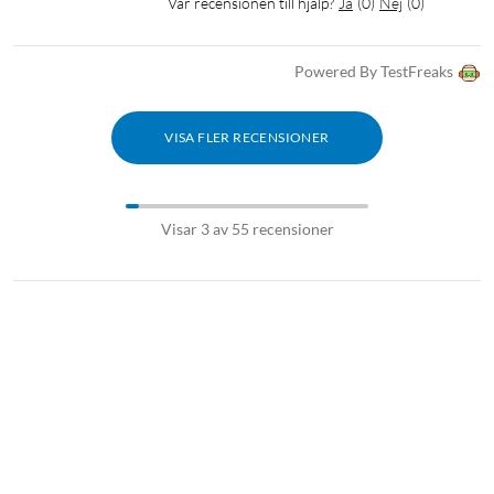
Var recensionen till hjälp?
Ja
(
0
)
Nej
(
0
)
Powered By TestFreaks
VISA FLER RECENSIONER
Visar 3 av 55 recensioner