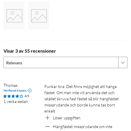
Visar 3 av 55 recensioner
Relevans
Thomas
Funkar bra. Det finns möjlighet att hänga 
Verifierad köpare
fästet. Om man inte vill använda det och 
4/5
istället skruva fast fästet så blir hängfästet 
1 vecka sedan
missprydande och borde kunna tas bort 
enkelt 
Löser uppgiften
Hängfästet missprydande om inte 