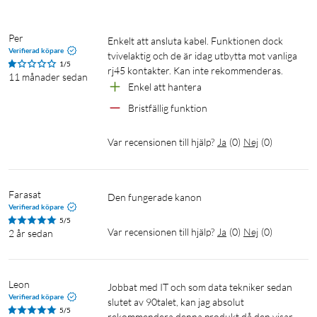
Per
Enkelt att ansluta kabel. Funktionen dock 
Verifierad köpare
tvivelaktig och de är idag utbytta mot vanliga 
1/5
rj45 kontakter. Kan inte rekommenderas.
11 månader sedan
Enkel att hantera
Bristfällig funktion
Var recensionen till hjälp?
Ja
(
0
)
Nej
(
0
)
Farasat  
Den fungerade kanon 
Verifierad köpare
5/5
Var recensionen till hjälp?
Ja
(
0
)
Nej
(
0
)
2 år sedan
Leon
Jobbat med IT och som data tekniker sedan 
Verifierad köpare
slutet av 90talet, kan jag absolut 
5/5
rekommendera denna produkt då den visar 