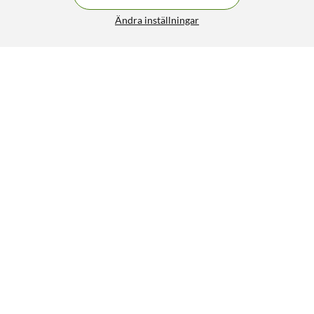
Ändra inställningar
Luxorparts Verktygsfri RJ45-kontakt Cat. 6a
79:90
3.5/5
HÄMTA
LÄGG I VARUKORGEN
Liknande produkter
507
29