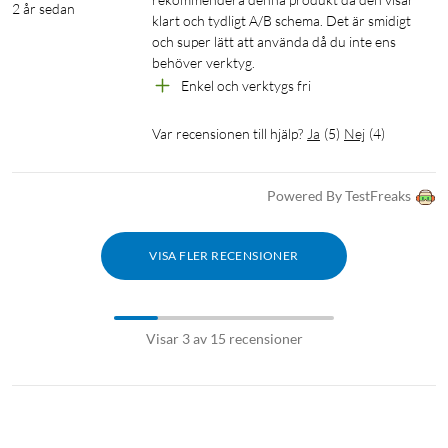
2 år sedan
klart och tydligt A/B schema. Det är smidigt 
och super lätt att använda då du inte ens 
behöver verktyg.
Enkel och verktygs fri
Var recensionen till hjälp?
Ja
(
5
)
Nej
(
4
)
Powered By TestFreaks
VISA FLER RECENSIONER
Visar 3 av 15 recensioner