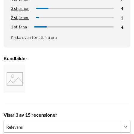
3 stjärnor
4
2 stjärnor
1
1 stjärna
4
Klicka ovan för att filtrera
Kundbilder
Visar 3 av 15 recensioner
Relevans