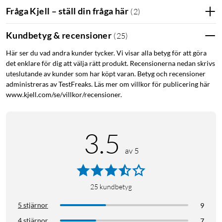
Fråga Kjell – ställ din fråga här
(
2
)
Kundbetyg & recensioner
(
25
)
Här ser du vad andra kunder tycker. Vi visar alla betyg för att göra
det enklare för dig att välja rätt produkt. Recensionerna nedan skrivs
uteslutande av kunder som har köpt varan. Betyg och recensioner
administreras av TestFreaks. Läs mer om villkor för publicering här
www.kjell.com/se/villkor/recensioner.
3.5
av 5
25
kundbetyg
5 stjärnor
9
4 stjärnor
7