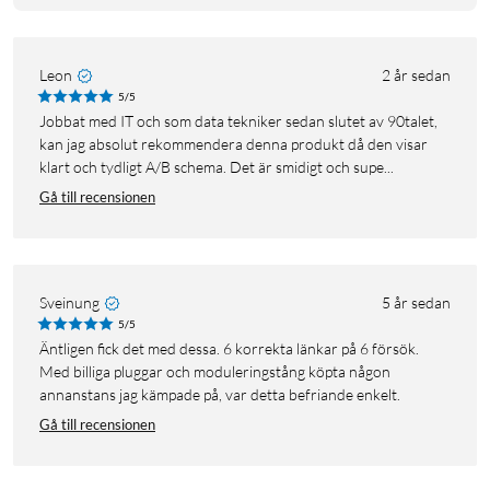
Leon
2 år sedan
5/5
Jobbat med IT och som data tekniker sedan slutet av 90talet,
kan jag absolut rekommendera denna produkt då den visar
klart och tydligt A/B schema. Det är smidigt och supe...
Gå till recensionen
Sveinung
5 år sedan
5/5
Äntligen fick det med dessa. 6 korrekta länkar på 6 försök.
Med billiga pluggar och moduleringstång köpta någon
annanstans jag kämpade på, var detta befriande enkelt.
Gå till recensionen