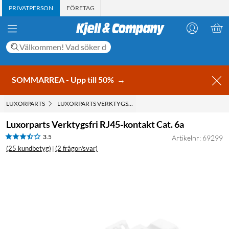
PRIVATPERSON
FÖRETAG
SOMMARREA - Upp till 50%
→
LUXORPARTS
LUXORPARTS VERKTYGSFRI RJ45-KONTAKT CAT. 6A
Luxorparts Verktygsfri RJ45-kontakt Cat. 6a
3.5
Artikelnr: 69299
(25 kundbetyg)
(2 frågor/svar)
|