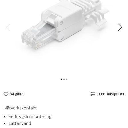
84 gillar
Lägg i inköpslista
Nätverkskontakt
Verktygsfri montering
Lättanvänd