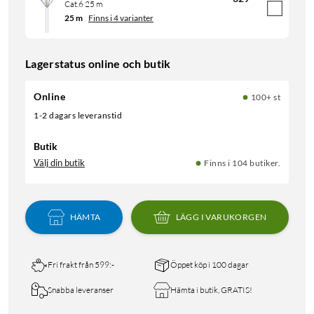
Cat.6 25 m
25 m
Finns i 4 varianter
Lagerstatus online och butik
Online
100+ st
1-2 dagars leveranstid
Butik
Välj din butik
Finns i 104 butiker.
HÄMTA
LÄGG I VARUKORGEN
Fri frakt från 599:-
Öppet köp i 100 dagar
Snabba leveranser
Hämta i butik, GRATIS!