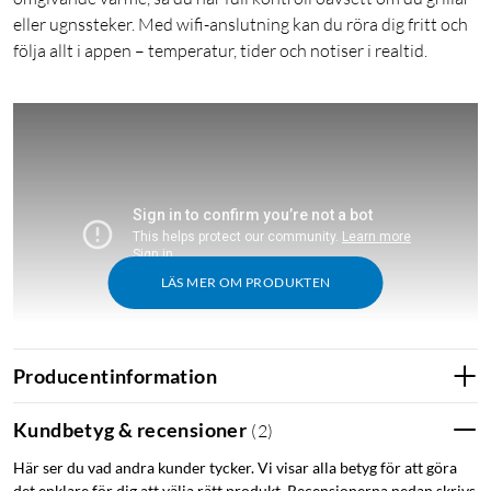
eller ugnssteker. Med wifi-anslutning kan du röra dig fritt och
följa allt i appen – temperatur, tider och notiser i realtid.
LÄS MER OM PRODUKTEN
Producentinformation
Kundbetyg & recensioner
(
2
)
Kort om produkten
Här ser du vad andra kunder tycker. Vi visar alla betyg för att göra
Trådlös kvalitetsstektermometer från MEATER med två
det enklare för dig att välja rätt produkt. Recensionerna nedan skrivs