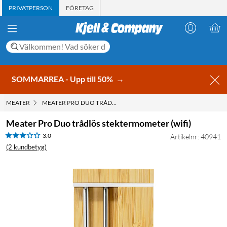
PRIVATPERSON
FÖRETAG
SOMMARREA - Upp till 50%
→
MEATER
MEATER PRO DUO TRÅDLÖS STEKTERMOMETER (WIFI)
Meater Pro Duo trådlös stektermometer (wifi)
3.0
Artikelnr: 40941
(2 kundbetyg)