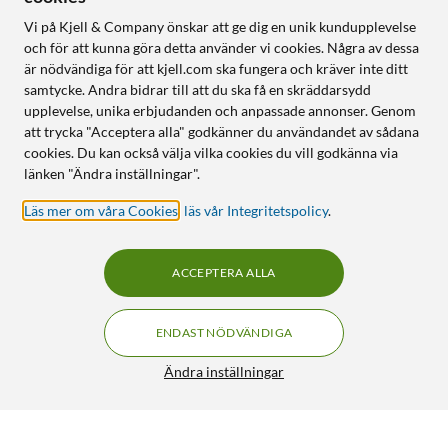
Vi på Kjell & Company önskar att ge dig en unik kundupplevelse
och för att kunna göra detta använder vi cookies. Några av dessa
är nödvändiga för att kjell.com ska fungera och kräver inte ditt
samtycke. Andra bidrar till att du ska få en skräddarsydd
upplevelse, unika erbjudanden och anpassade annonser. Genom
att trycka "Acceptera alla" godkänner du användandet av sådana
cookies. Du kan också välja vilka cookies du vill godkänna via
länken "Ändra inställningar".
Läs mer om våra Cookies
,
läs vår Integritetspolicy
.
ACCEPTERA ALLA
ENDAST NÖDVÄNDIGA
Ändra inställningar
Meater Pro Duo trådlös stektermometer (wifi)
FRI FRAKT