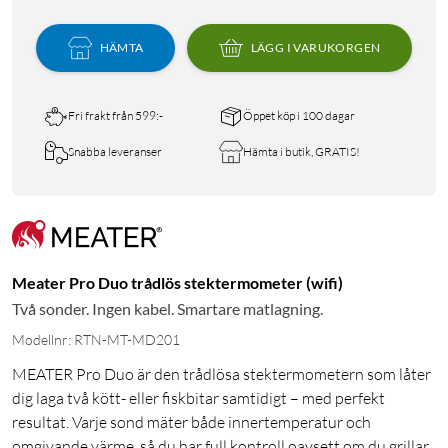
HÄMTA
LÄGG I VARUKORGEN
Fri frakt från 599:-
Öppet köp i 100 dagar
Snabba leveranser
Hämta i butik, GRATIS!
Meater Pro Duo trådlös stektermometer (wifi)
Två sonder. Ingen kabel. Smartare matlagning.
Modellnr: RTN-MT-MD201
MEATER Pro Duo är den trådlösa stektermometern som låter
dig laga två kött- eller fiskbitar samtidigt – med perfekt
resultat. Varje sond mäter både innertemperatur och
omgivande värme, så du har full kontroll oavsett om du grillar