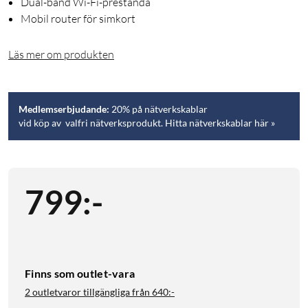
Dual-band Wi-Fi-prestanda
Mobil router för simkort
Läs mer om produkten
Medlemserbjudande:
20% på nätverkskablar
vid köp av valfri nätverksprodukt. Hitta nätverkskablar här »
799
:
-
Finns som outlet-vara
2 outletvaror tillgängliga från
640:-