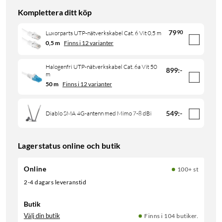
Komplettera ditt köp
79
90
Luxorparts UTP-nätverkskabel Cat. 6 Vit 0,5 m
0,5 m
Finns i 12 varianter
Halogenfri UTP-nätverkskabel Cat. 6a Vit 50
899
:
-
m
50 m
Finns i 12 varianter
549
:
-
Diablo SMA 4G-antenn med Mimo 7-8 dBi
Lagerstatus online och butik
Online
100+ st
2-4 dagars leveranstid
Butik
Välj din butik
Finns i 104 butiker.