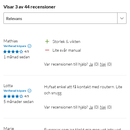
Nätverksportar: 1x WAN/LAN och 1x LAN
Visar 3 av 44 recensioner
SIM-kortplats: NANO-SIM
Mått: 132x110.5x210 mm
Relevans
Vikt: 220 g
Levereras med nätverkskabel och nätadapter
Mathias
Storlek & vikten
Verifierad köpare
Lite svår manual
4/5
1 månad sedan
Var recensionen till hjälp?
Ja
(
0
)
Nej
(
0
)
Lotta
Hyfsat enkel att få kontakt med routern. Lite 
Verifierad köpare
och snygg.
4/5
5 månader sedan
Var recensionen till hjälp?
Ja
(
0
)
Nej
(
0
)
Marie
Fungerar som jsg tänkt mig men vet inte vad 