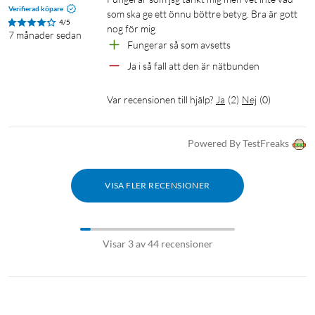
Verifierad köpare
som ska ge ett önnu böttre betyg. Bra är gott 
4/5
nog för mig
7 månader sedan
Fungerar så som avsetts
Ja i så fall att den är nätbunden
Var recensionen till hjälp?
Ja
(
2
)
Nej
(
0
)
Powered By TestFreaks
VISA FLER RECENSIONER
Visar 3 av 44 recensioner