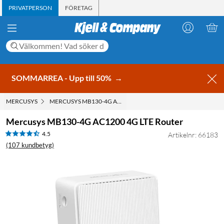
PRIVATPERSON
FÖRETAG
SOMMARREA - Upp till 50%
→
MERCUSYS
MERCUSYS MB130-4G AC1200 4G LTE ROUTER
Mercusys MB130-4G AC1200 4G LTE Router
4.5
Artikelnr: 66183
(107 kundbetyg)