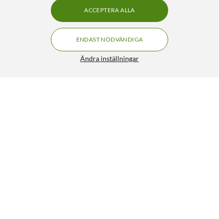
ACCEPTERA ALLA
ENDAST NÖDVÄNDIGA
Ändra inställningar
Mercusys MB130-4G AC1200 4G LTE Router
FRI FRAKT
4.5/5
799:-
HÄMTA
LÄGG I VARUKORGEN