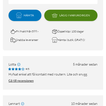
HÄMTA
LÄGG I VARUKORGEN
Fri frakt från 599:-
Öppet köp i 100 dagar
Snabba leveranser
Hämta i butik, GRATIS!
Lotta
5 månader sedan
4/5
Hyfsat enkel att få kontakt med routern. Lite och snygg.
Gå till recensionen
Lennart
10 månader sedan